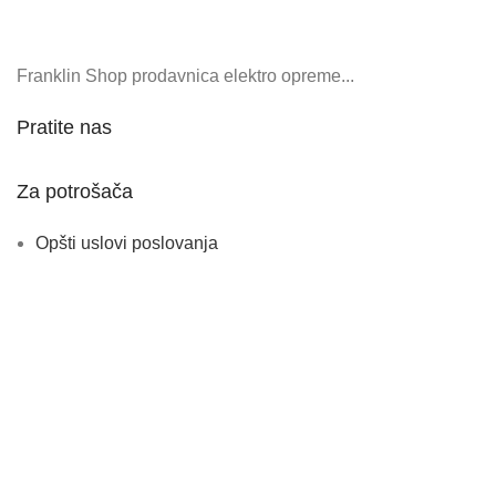
Franklin Shop prodavnica elektro opreme...
Pratite nas
Za potrošača
Opšti uslovi poslovanja
Prava potrošača
Politika privatnosti
2024 © Sva prava zadržana Franklin Shop – izrada web
sajta iConcept.digital
Sidebar