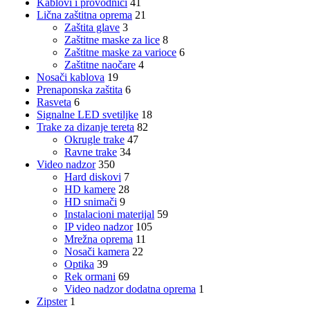
Kablovi i provodnici
41
Lična zaštitna oprema
21
Zaštita glave
3
Zaštitne maske za lice
8
Zaštitne maske za varioce
6
Zaštitne naočare
4
Nosači kablova
19
Prenaponska zaštita
6
Rasveta
6
Signalne LED svetiljke
18
Trake za dizanje tereta
82
Okrugle trake
47
Ravne trake
34
Video nadzor
350
Hard diskovi
7
HD kamere
28
HD snimači
9
Instalacioni materijal
59
IP video nadzor
105
Mrežna oprema
11
Nosači kamera
22
Optika
39
Rek ormani
69
Video nadzor dodatna oprema
1
Zipster
1