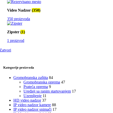
Video Nadzor
(350)
350 proizvoda
Zipster
(1)
1 proizvod
Zatvori
Kategorije proizvoda
Gromobranska zaštita
84
Gromobranska oprema
47
Prateća oprema
9
Uređaji sa ranim startovanjem
17
Uzemljenje
11
HD video nadzor
37
IP video nadzor kamere
88
IP video nadzor snimači
17