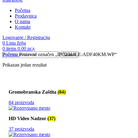
Početna
Prodavnica
O nama
Kontakt
Logovanje / Registracija
0
Lista želja
0
items
0.00
рсд
Početna
Proizvod označen „IPC2314LE-ADF40KM-WP“
Search
Prikazan jedan rezultat
Gromobranska Zaštita
(84)
84 proizvoda
HD Video Nadzor
(37)
37 proizvoda