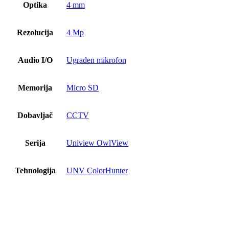
Optika
4 mm
Rezolucija
4 Mp
Audio I/O
Ugrađen mikrofon
Memorija
Micro SD
Dobavljač
CCTV
Serija
Uniview OwlView
Tehnologija
UNV ColorHunter