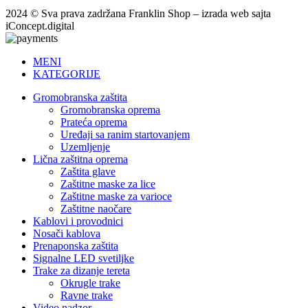
2024 © Sva prava zadržana Franklin Shop – izrada web sajta
iConcept.digital
MENI
KATEGORIJE
Gromobranska zaštita
Gromobranska oprema
Prateća oprema
Uređaji sa ranim startovanjem
Uzemljenje
Lična zaštitna oprema
Zaštita glave
Zaštitne maske za lice
Zaštitne maske za varioce
Zaštitne naočare
Kablovi i provodnici
Nosači kablova
Prenaponska zaštita
Signalne LED svetiljke
Trake za dizanje tereta
Okrugle trake
Ravne trake
Video nadzor