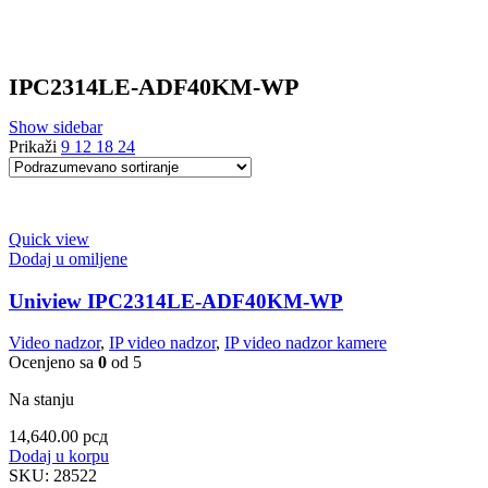
IPC2314LE-ADF40KM-WP
Show sidebar
Prikaži
9
12
18
24
Quick view
Dodaj u omiljene
Uniview IPC2314LE-ADF40KM-WP
Video nadzor
,
IP video nadzor
,
IP video nadzor kamere
Ocenjeno sa
0
od 5
Na stanju
14,640.00
рсд
Dodaj u korpu
SKU:
28522