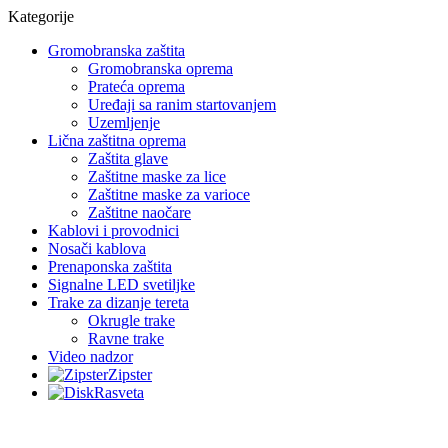
Kategorije
Gromobranska zaštita
Gromobranska oprema
Prateća oprema
Uređaji sa ranim startovanjem
Uzemljenje
Lična zaštitna oprema
Zaštita glave
Zaštitne maske za lice
Zaštitne maske za varioce
Zaštitne naočare
Kablovi i provodnici
Nosači kablova
Prenaponska zaštita
Signalne LED svetiljke
Trake za dizanje tereta
Okrugle trake
Ravne trake
Video nadzor
Zipster
Rasveta