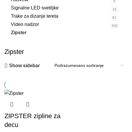
6
Signalne LED svetiljke
18
Trake za dizanje tereta
82
Video nadzor
350
Zipster
1
Zipster
Show sidebar
ZIPSTER zipline za
decu