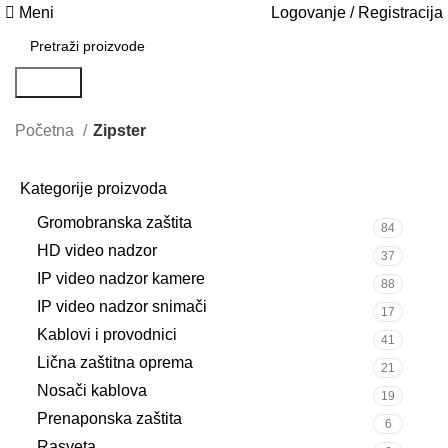
Meni
Logovanje / Registracija
Search
Početna
Zipster
Kategorije proizvoda
Gromobranska zaštita
84
HD video nadzor
37
IP video nadzor kamere
88
IP video nadzor snimači
17
Kablovi i provodnici
41
Lična zaštitna oprema
21
Nosači kablova
19
Prenaponska zaštita
6
Rasveta