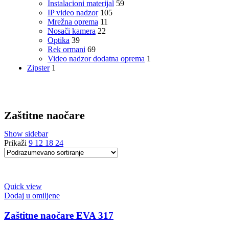
Instalacioni materijal
59
IP video nadzor
105
Mrežna oprema
11
Nosači kamera
22
Optika
39
Rek ormani
69
Video nadzor dodatna oprema
1
Zipster
1
Zaštitne naočare
Show sidebar
Prikaži
9
12
18
24
Quick view
Dodaj u omiljene
Zaštitne naočare EVA 317