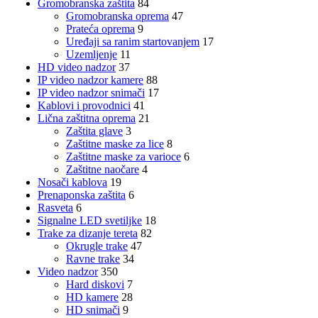
Gromobranska zaštita
84
Gromobranska oprema
47
Prateća oprema
9
Uređaji sa ranim startovanjem
17
Uzemljenje
11
HD video nadzor
37
IP video nadzor kamere
88
IP video nadzor snimači
17
Kablovi i provodnici
41
Lična zaštitna oprema
21
Zaštita glave
3
Zaštitne maske za lice
8
Zaštitne maske za varioce
6
Zaštitne naočare
4
Nosači kablova
19
Prenaponska zaštita
6
Rasveta
6
Signalne LED svetiljke
18
Trake za dizanje tereta
82
Okrugle trake
47
Ravne trake
34
Video nadzor
350
Hard diskovi
7
HD kamere
28
HD snimači
9