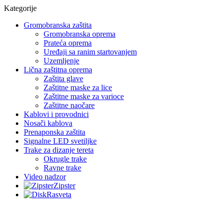
Kategorije
Gromobranska zaštita
Gromobranska oprema
Prateća oprema
Uređaji sa ranim startovanjem
Uzemljenje
Lična zaštitna oprema
Zaštita glave
Zaštitne maske za lice
Zaštitne maske za varioce
Zaštitne naočare
Kablovi i provodnici
Nosači kablova
Prenaponska zaštita
Signalne LED svetiljke
Trake za dizanje tereta
Okrugle trake
Ravne trake
Video nadzor
Zipster
Rasveta