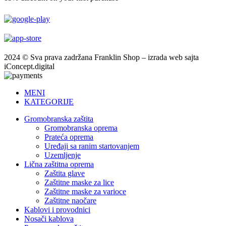
2024 © Sva prava zadržana Franklin Shop – izrada web sajta
iConcept.digital
MENI
KATEGORIJE
Gromobranska zaštita
Gromobranska oprema
Prateća oprema
Uređaji sa ranim startovanjem
Uzemljenje
Lična zaštitna oprema
Zaštita glave
Zaštitne maske za lice
Zaštitne maske za varioce
Zaštitne naočare
Kablovi i provodnici
Nosači kablova