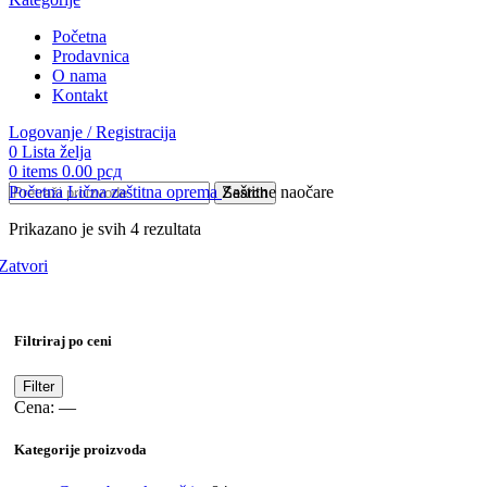
Početna
Prodavnica
O nama
Kontakt
Logovanje / Registracija
0
Lista želja
0
items
0.00
рсд
Početna
Lična zaštitna oprema
Zaštitne naočare
Search
Prikazano je svih 4 rezultata
Zatvori
Filtriraj po ceni
Minimalna
Maksimalna
Filter
cena
cena
Cena:
—
Kategorije proizvoda