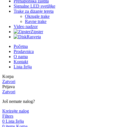
Prenaponska zaštita
Signalne LED svetiljke
Trake za dizanje tereta
Okrugle trake
Ravne trake
Video nadzor
Zipster
Rasveta
Početna
Prodavnica
O nama
Kontakt
Lista želja
Korpa
Zatvori
Prijava
Zatvori
Još nemate nalog?
Kreirajte nalog
Filters
0
Lista želja
0
items
Korpa