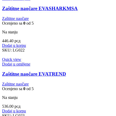
Zaštitne naočare EVASHARKMSA
Zaštitne naočare
Ocenjeno sa
0
od 5
Na stanju
446.40
рсд
Dodaj u korpu
SKU:
LG022
Quick view
Dodaj u omiljene
Zaštitne naočare EVATREND
Zaštitne naočare
Ocenjeno sa
0
od 5
Na stanju
536.00
рсд
Dodaj u korpu
SKU:
LG023