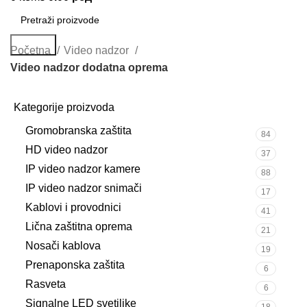
Search
Početna
Video nadzor
Video nadzor dodatna oprema
Kategorije proizvoda
Gromobranska zaštita
84
HD video nadzor
37
IP video nadzor kamere
88
IP video nadzor snimači
17
Kablovi i provodnici
41
Lična zaštitna oprema
21
Nosači kablova
19
Prenaponska zaštita
6
Rasveta
6
Signalne LED svetiljke