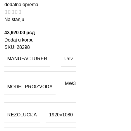
dodatna oprema
Na stanju
43,920.00
рсд
Dodaj u korpu
SKU:
28298
MANUFACTURER
Unv
MW3232-
MODEL PROIZVODA
V-K
REZOLUCIJA
1920×1080