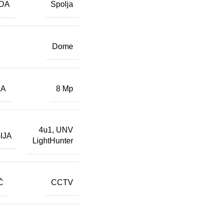
DA
Spolja
Dome
JA
8 Mp
4u1
,
UNV
IJA
LightHunter
Č
CCTV