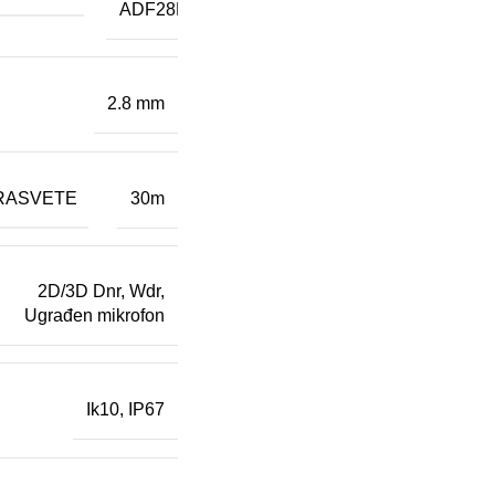
ADF28MS
2.8 mm
RASVETE
30m
2D/3D Dnr
,
Wdr
,
Ugrađen mikrofon
Ik10
,
IP67