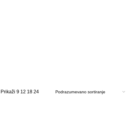
Prikaži
9
12
18
24