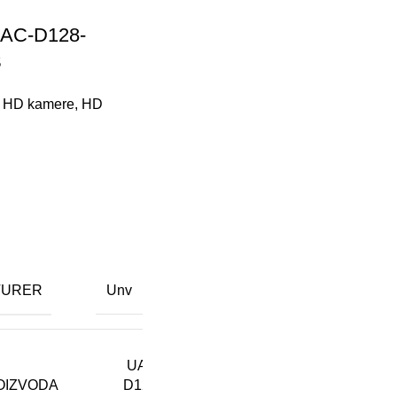
UAC-D128-
S
,
HD kamere
,
HD
u
TURER
Unv
UAC-
OIZVODA
D128-