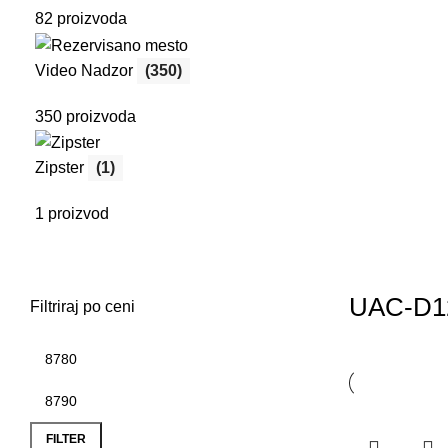
82 proizvoda
Video Nadzor
(350)
350 proizvoda
Zipster
(1)
1 proizvod
UAC-D1
Filtriraj po ceni
Minimalna
Maksimalna
cena
cena
FILTER