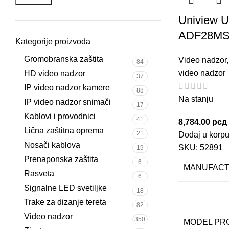
Uniview 
ADF28M
Kategorije proizvoda
Gromobranska zaštita
Video nadzor
84
video nadzor
HD video nadzor
37
IP video nadzor kamere
88
Na stanju
IP video nadzor snimači
17
Kablovi i provodnici
41
8,784.00
рсд
Lična zaštitna oprema
21
Dodaj u korp
Nosači kablova
SKU:
52891
19
Prenaponska zaštita
6
MANUFAC
Rasveta
6
Signalne LED svetiljke
18
Trake za dizanje tereta
82
Video nadzor
350
MODEL PR