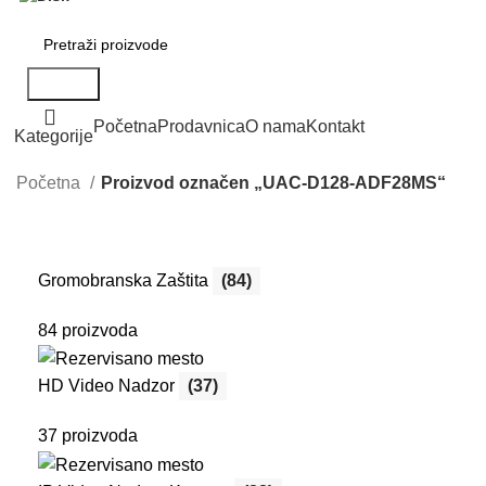
Search
Početna
Prodavnica
O nama
Kontakt
Kategorije
Početna
Proizvod označen „UAC-D128-ADF28MS“
Gromobranska Zaštita
(84)
84 proizvoda
HD Video Nadzor
(37)
37 proizvoda