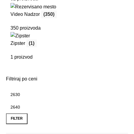
Video Nadzor
(350)
350 proizvoda
Zipster
(1)
1 proizvod
Filtriraj po ceni
Minimalna
Maksimalna
cena
cena
FILTER