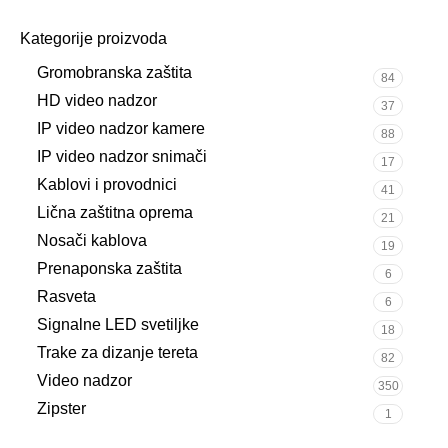
Kategorije proizvoda
Gromobranska zaštita
84
HD video nadzor
37
IP video nadzor kamere
88
IP video nadzor snimači
17
Kablovi i provodnici
41
Lična zaštitna oprema
21
Nosači kablova
19
Prenaponska zaštita
6
Rasveta
6
Signalne LED svetiljke
18
Trake za dizanje tereta
82
Video nadzor
350
Zipster
1