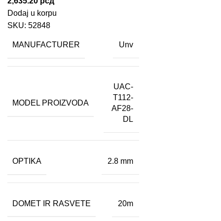
2,635.20
рсд
Dodaj u korpu
SKU:
52848
MANUFACTURER
Unv
UAC-
T112-
MODEL PROIZVODA
AF28-
DL
OPTIKA
2.8 mm
DOMET IR RASVETE
20m