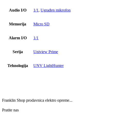
Audio I/O
1/1
,
Ugrađen mikrofon
Memorija
Micro SD
Alarm I/O
1/1
Serija
Uniview Prime
Tehnologija
UNV LightHunter
Franklin Shop prodavnica elektro opreme...
Pratite nas