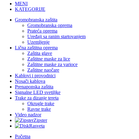
MENI
KATEGORIJE
Gromobranska zaštita
Gromobranska oprema
Prateća oprema
Uređaji sa ranim startovanjem
Uzemljenje
Lična zaštitna oprema
Zaštita glave
Zaštitne maske za lice
Zaštitne maske za varioce
Zaštitne naočare
Kablovi i provodnici
Nosači kablova
Prenaponska zaštita
Signalne LED svetiljke
Trake za dizanje tereta
Okrugle trake
Ravne trake
Video nadzor
Zipster
Rasveta
Početna