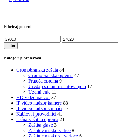
Filtriraj po ceni
Minimalna
Maksimalna
cena
cena
Filter
Kategorije proizvoda
Gromobranska zaštita
84
Gromobranska oprema
47
Prateća oprema
9
Uređaji sa ranim startovanjem
17
Uzemljenje
11
HD video nadzor
37
IP video nadzor kamere
88
IP video nadzor snimači
17
Kablovi i provodnici
41
Lična zaštitna oprema
21
Zaštita glave
3
Zaštitne maske za lice
8
Zaštitne maske za varioce
6