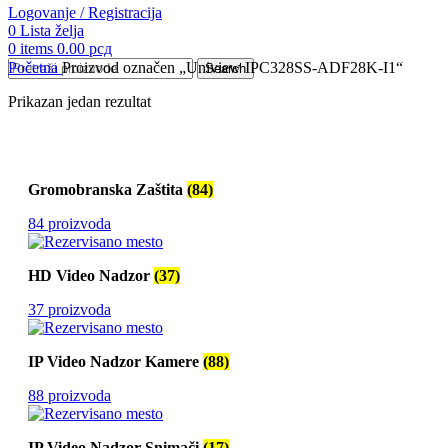
Logovanje / Registracija
0
Lista želja
0
items
0.00
рсд
Početna
Proizvod označen „Uniview IPC328SS-ADF28K-I1“
Search
Prikazan jedan rezultat
Gromobranska Zaštita
(84)
84 proizvoda
HD Video Nadzor
(37)
37 proizvoda
IP Video Nadzor Kamere
(88)
88 proizvoda
IP Video Nadzor Snimači
(17)