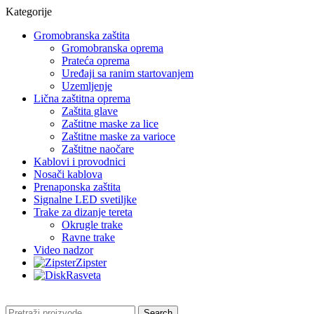
Kategorije
Gromobranska zaštita
Gromobranska oprema
Prateća oprema
Uređaji sa ranim startovanjem
Uzemljenje
Lična zaštitna oprema
Zaštita glave
Zaštitne maske za lice
Zaštitne maske za varioce
Zaštitne naočare
Kablovi i provodnici
Nosači kablova
Prenaponska zaštita
Signalne LED svetiljke
Trake za dizanje tereta
Okrugle trake
Ravne trake
Video nadzor
Zipster
Rasveta
Search