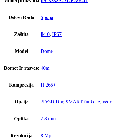
Model proizvoda
IPC328SS-ADF28K-I1
Uslovi Rada
Spolja
Zaštita
Ik10
,
IP67
Model
Dome
Domet Ir rasvete
40m
Kompresija
H.265+
Opcije
2D/3D Dnr
,
SMART funkcije
,
Wdr
Optika
2.8 mm
Rezolucija
8 Mp