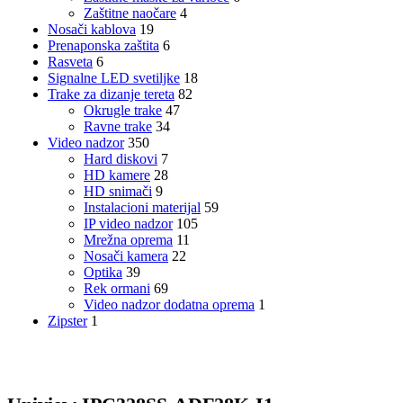
Zaštitne naočare
4
Nosači kablova
19
Prenaponska zaštita
6
Rasveta
6
Signalne LED svetiljke
18
Trake za dizanje tereta
82
Okrugle trake
47
Ravne trake
34
Video nadzor
350
Hard diskovi
7
HD kamere
28
HD snimači
9
Instalacioni materijal
59
IP video nadzor
105
Mrežna oprema
11
Nosači kamera
22
Optika
39
Rek ormani
69
Video nadzor dodatna oprema
1
Zipster
1