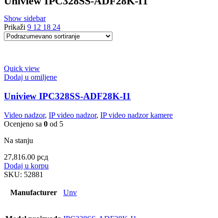
Uniview IPC328SS-ADF28K-I1
Show sidebar
Prikaži
9
12
18
24
Quick view
Dodaj u omiljene
Uniview IPC328SS-ADF28K-I1
Video nadzor
,
IP video nadzor
,
IP video nadzor kamere
Ocenjeno sa
0
od 5
Na stanju
27,816.00
рсд
Dodaj u korpu
SKU:
52881
Manufacturer
Unv