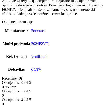
Automatska regulacija temperature. Pojačano hlađenje mrežne i IT
opreme. Jednostavna montaža. Pouzdan i dugotrajan rad. Formrack
F024F2VT je idealno rešenje za pametno, snažno i energetski
efikasno hlađenje vaše mrežne i serverske opreme.
Dodatne informacije
Manufacturer
Formrack
Model proizvoda
F024F2VT
Rek Ormani
Ventilatori
Dobavljač
CCTV
Recenzije (0)
Ocenjeno sa
0
od 5
0 reviews
Ocenjeno sa
5
od 5
0
Ocenjeno sa
4
od 5
0