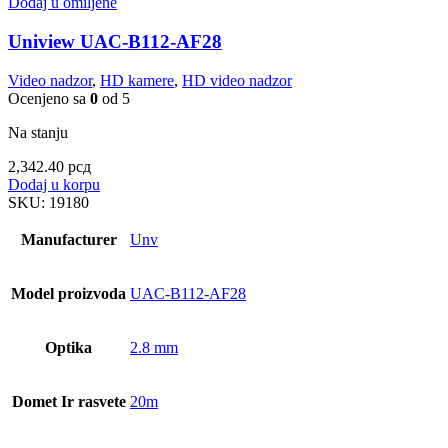
Dodaj u omiljene
Uniview UAC-B112-AF28
Video nadzor
,
HD kamere
,
HD video nadzor
Ocenjeno sa
0
od 5
Na stanju
2,342.40
рсд
Dodaj u korpu
SKU:
19180
Manufacturer
Unv
Model proizvoda
UAC-B112-AF28
Optika
2.8 mm
Domet Ir rasvete
20m