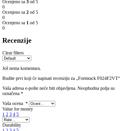
Ocenjeno sa
3
od 5
0
Ocenjeno sa
2
od 5
0
Ocenjeno sa
1
od 5
0
Recenzije
Clear filters
Još nema komentara.
Budite prvi koji će napisati recenziju za „Formrack F024F2VT“
Vaša adresa e-pošte neće biti objavljena.
Neophodna polja su
označena
*
Vaša ocena
*
Value for money
1
2
3
4
5
Durability
1
2
3
4
5