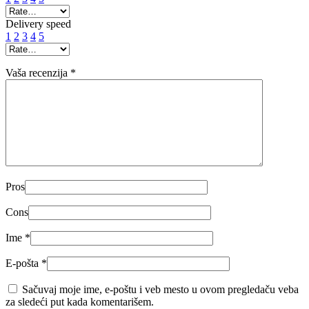
Delivery speed
1
2
3
4
5
Vaša recenzija
*
Pros
Cons
Ime
*
E-pošta
*
Sačuvaj moje ime, e-poštu i veb mesto u ovom pregledaču veba
za sledeći put kada komentarišem.