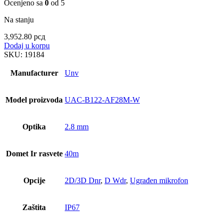
Ocenjeno sa
0
od 5
Na stanju
3,952.80
рсд
Dodaj u korpu
SKU:
19184
Manufacturer
Unv
Model proizvoda
UAC-B122-AF28M-W
Optika
2.8 mm
Domet Ir rasvete
40m
Opcije
2D/3D Dnr
,
D Wdr
,
Ugrađen mikrofon
Zaštita
IP67