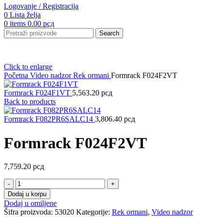
Logovanje / Registracija
0
Lista želja
0
items
0.00
рсд
Search
Click to enlarge
Početna
Video nadzor
Rek ormani
Formrack F024F2VT
Formrack F024F1VT
5,563.20
рсд
Back to products
Formrack F082PR6SALC14
3,806.40
рсд
Formrack F024F2VT
7,759.20
рсд
Formrack
F024F2VT
Dodaj u korpu
količina
Dodaj u omiljene
Šifra proizvoda:
53020
Kategorije:
Rek ormani
,
Video nadzor