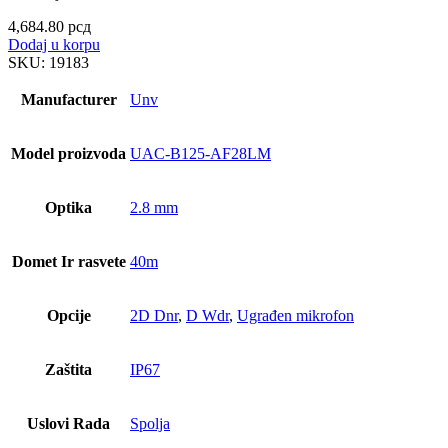
4,684.80
рсд
Dodaj u korpu
SKU:
19183
Manufacturer
Unv
Model proizvoda
UAC-B125-AF28LM
Optika
2.8 mm
Domet Ir rasvete
40m
Opcije
2D Dnr
,
D Wdr
,
Ugrađen mikrofon
Zaštita
IP67
Uslovi Rada
Spolja