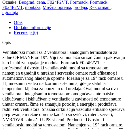
Oznake:
Beograd
,
cena
,
F024F2VT
,
Formrack
,
Formrack
F024F2VT
,
montaža
,
Mrežna oprema
,
prodaja
,
Rek ormani
,
ugradnja
Opis
Dodatne informacije
Recenzije (0)
Opis
Ventilatorski modul sa 2 ventilatora i analognim termostatom za
zidne ORMANE od 19". Vijci za montažu su sadržani u pakovanju
kao i kabl za napajanje modula. Formrack F024F2VT je
profesionalni dvostruki ventilatorski modul sa termostatom,
namenjen ugradnji u mrežne i serverske ormare radi efikasnog i
automatizovanog hlađenja opreme. Idealan je za 19" rack ormare u
IT, mrežnim i video nadzornim sistemima, gde je stabilna
temperatura ključna za pouzdan rad uređaja. Ovaj modul sa dva
ventilatora i integrisanim termostatom omogućava automatsko
uključivanje i isključivanje ventilacije u zavisnosti od temperature
unutar ormara, čime se smanjuje potrošnja energije i produžava
radni vek ventilatora. Snažna cirkulacija vazduha efikasno sprečava
pregrevanje mrežne opreme kao što su svičevi, ruteri, serveri,
NVR/DVR snimači i UPS sistemi. Prednosti: Dvostruki
ventilatorski modul sa termostatom. Namenjen za 19" rack ormare.