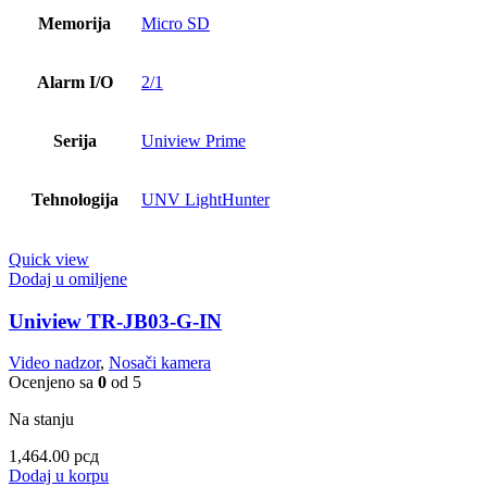
Memorija
Micro SD
Alarm I/O
2/1
Serija
Uniview Prime
Tehnologija
UNV LightHunter
Quick view
Dodaj u omiljene
Uniview TR-JB03-G-IN
Video nadzor
,
Nosači kamera
Ocenjeno sa
0
od 5
Na stanju
1,464.00
рсд
Dodaj u korpu