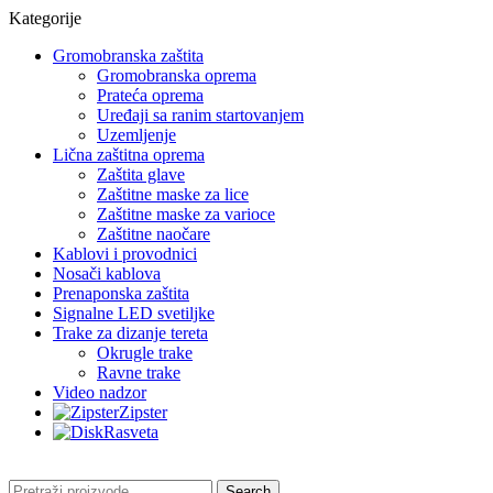
Kategorije
Gromobranska zaštita
Gromobranska oprema
Prateća oprema
Uređaji sa ranim startovanjem
Uzemljenje
Lična zaštitna oprema
Zaštita glave
Zaštitne maske za lice
Zaštitne maske za varioce
Zaštitne naočare
Kablovi i provodnici
Nosači kablova
Prenaponska zaštita
Signalne LED svetiljke
Trake za dizanje tereta
Okrugle trake
Ravne trake
Video nadzor
Zipster
Rasveta
Search