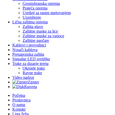
Gromobranska oprema
Prateća oprema
Uređaji sa ranim startovanjem
Uzemljenje
Lična zaštitna oprema
Zaštita glave
Zaštitne maske za lice
Zaštitne maske za varioce
Zaštitne naočare
Kablovi i provodnici
Nosači kablova
Prenaponska zaštita
Signalne LED svetiljke
Trake za dizanje tereta
Okrugle trake
Ravne trake
Video nadzor
Zipster
Rasveta
Početna
Prodavnica
O nama
Kontakt
Lista želja