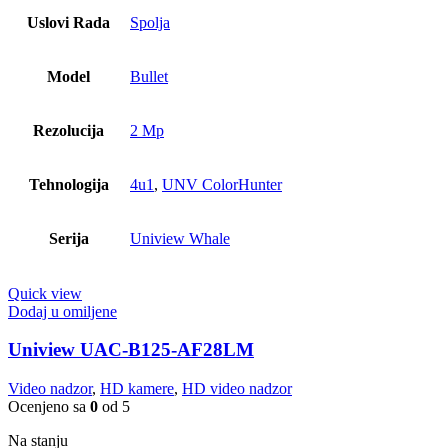
Uslovi Rada
Spolja
Model
Bullet
Rezolucija
2 Mp
Tehnologija
4u1
,
UNV ColorHunter
Serija
Uniview Whale
Quick view
Dodaj u omiljene
Uniview UAC-B125-AF28LM
Video nadzor
,
HD kamere
,
HD video nadzor
Ocenjeno sa
0
od 5
Na stanju