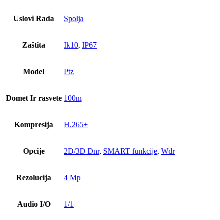
Uslovi Rada
Spolja
Zaštita
Ik10
,
IP67
Model
Ptz
Domet Ir rasvete
100m
Kompresija
H.265+
Opcije
2D/3D Dnr
,
SMART funkcije
,
Wdr
Rezolucija
4 Mp
Audio I/O
1/1