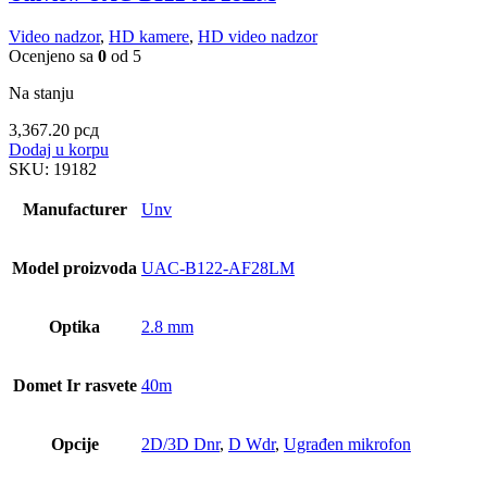
Video nadzor
,
HD kamere
,
HD video nadzor
Ocenjeno sa
0
od 5
Na stanju
3,367.20
рсд
Dodaj u korpu
SKU:
19182
Manufacturer
Unv
Model proizvoda
UAC-B122-AF28LM
Optika
2.8 mm
Domet Ir rasvete
40m
Opcije
2D/3D Dnr
,
D Wdr
,
Ugrađen mikrofon