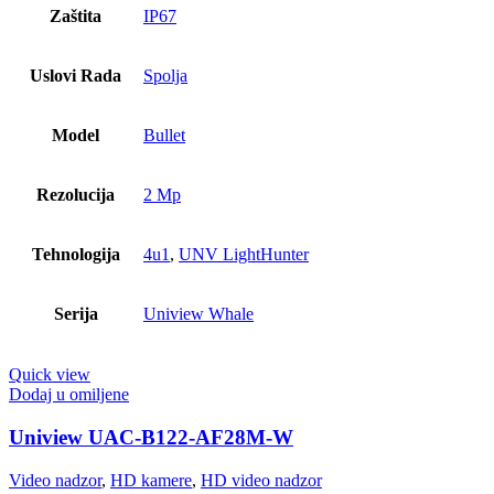
Zaštita
IP67
Uslovi Rada
Spolja
Model
Bullet
Rezolucija
2 Mp
Tehnologija
4u1
,
UNV LightHunter
Serija
Uniview Whale
Quick view
Dodaj u omiljene
Uniview UAC-B122-AF28M-W
Video nadzor
,
HD kamere
,
HD video nadzor