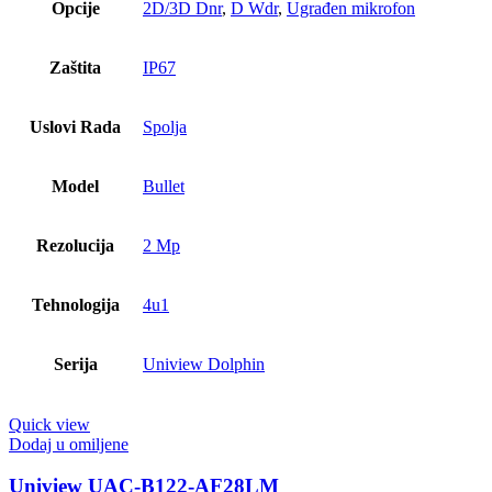
Opcije
2D/3D Dnr
,
D Wdr
,
Ugrađen mikrofon
Zaštita
IP67
Uslovi Rada
Spolja
Model
Bullet
Rezolucija
2 Mp
Tehnologija
4u1
Serija
Uniview Dolphin
Quick view
Dodaj u omiljene
Uniview UAC-B122-AF28LM