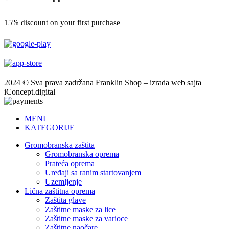
15% discount on your first purchase
2024 © Sva prava zadržana Franklin Shop – izrada web sajta
iConcept.digital
MENI
KATEGORIJE
Gromobranska zaštita
Gromobranska oprema
Prateća oprema
Uređaji sa ranim startovanjem
Uzemljenje
Lična zaštitna oprema
Zaštita glave
Zaštitne maske za lice
Zaštitne maske za varioce
Zaštitne naočare