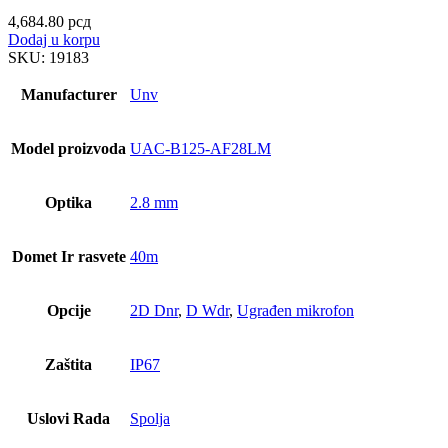
4,684.80
рсд
Dodaj u korpu
SKU:
19183
Manufacturer
Unv
Model proizvoda
UAC-B125-AF28LM
Optika
2.8 mm
Domet Ir rasvete
40m
Opcije
2D Dnr
,
D Wdr
,
Ugrađen mikrofon
Zaštita
IP67
Uslovi Rada
Spolja