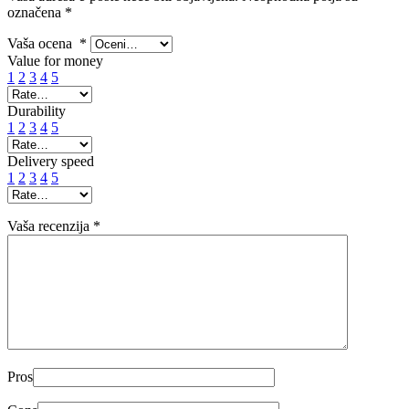
označena
*
Vaša ocena
*
Value for money
1
2
3
4
5
Durability
1
2
3
4
5
Delivery speed
1
2
3
4
5
Vaša recenzija
*
Pros