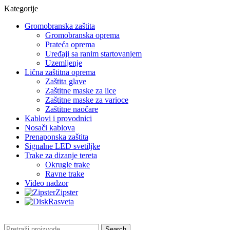
Kategorije
Gromobranska zaštita
Gromobranska oprema
Prateća oprema
Uređaji sa ranim startovanjem
Uzemljenje
Lična zaštitna oprema
Zaštita glave
Zaštitne maske za lice
Zaštitne maske za varioce
Zaštitne naočare
Kablovi i provodnici
Nosači kablova
Prenaponska zaštita
Signalne LED svetiljke
Trake za dizanje tereta
Okrugle trake
Ravne trake
Video nadzor
Zipster
Rasveta
Search