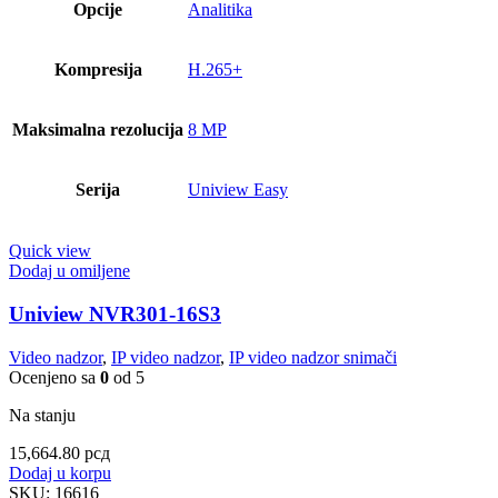
Opcije
Analitika
Kompresija
H.265+
Maksimalna rezolucija
8 MP
Serija
Uniview Easy
Quick view
Dodaj u omiljene
Uniview NVR301-16S3
Video nadzor
,
IP video nadzor
,
IP video nadzor snimači
Ocenjeno sa
0
od 5
Na stanju
15,664.80
рсд
Dodaj u korpu
SKU:
16616