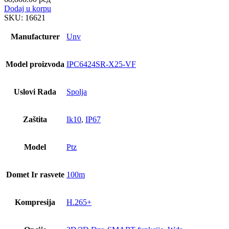
Dodaj u korpu
SKU:
16621
Manufacturer
Unv
Model proizvoda
IPC6424SR-X25-VF
Uslovi Rada
Spolja
Zaštita
Ik10
,
IP67
Model
Ptz
Domet Ir rasvete
100m
Kompresija
H.265+