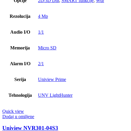
Opcije
2D/3D Dnr
,
SMART funkcije
,
Wdr
Rezolucija
4 Mp
Audio I/O
1/1
Memorija
Micro SD
Alarm I/O
2/1
Serija
Uniview Prime
Tehnologija
UNV LightHunter
Quick view
Dodaj u omiljene
Uniview NVR301-04S3