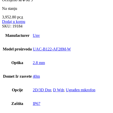
Na stanju
3,952.80
рсд
Dodaj u korpu
SKU:
19184
Manufacturer
Unv
Model proizvoda
UAC-B122-AF28M-W
Optika
2.8 mm
Domet Ir rasvete
40m
Opcije
2D/3D Dnr
,
D Wdr
,
Ugrađen mikrofon
Zaštita
IP67