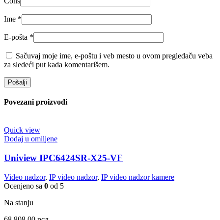
Cons
Ime
*
E-pošta
*
Sačuvaj moje ime, e-poštu i veb mesto u ovom pregledaču veba
za sledeći put kada komentarišem.
Povezani proizvodi
Quick view
Dodaj u omiljene
Uniview IPC6424SR-X25-VF
Video nadzor
,
IP video nadzor
,
IP video nadzor kamere
Ocenjeno sa
0
od 5
Na stanju
68,808.00
рсд