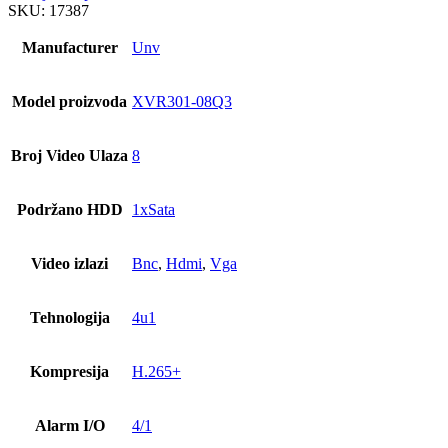
SKU:
17387
Manufacturer
Unv
Model proizvoda
XVR301-08Q3
Broj Video Ulaza
8
Podržano HDD
1xSata
Video izlazi
Bnc
,
Hdmi
,
Vga
Tehnologija
4u1
Kompresija
H.265+
Alarm I/O
4/1