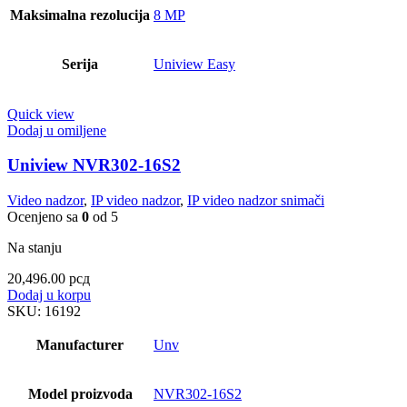
Maksimalna rezolucija
8 MP
Serija
Uniview Easy
Quick view
Dodaj u omiljene
Uniview NVR302-16S2
Video nadzor
,
IP video nadzor
,
IP video nadzor snimači
Ocenjeno sa
0
od 5
Na stanju
20,496.00
рсд
Dodaj u korpu
SKU:
16192
Manufacturer
Unv
Model proizvoda
NVR302-16S2