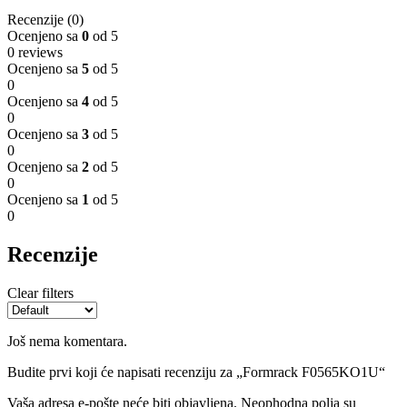
Recenzije (0)
Ocenjeno sa
0
od 5
0 reviews
Ocenjeno sa
5
od 5
0
Ocenjeno sa
4
od 5
0
Ocenjeno sa
3
od 5
0
Ocenjeno sa
2
od 5
0
Ocenjeno sa
1
od 5
0
Recenzije
Clear filters
Još nema komentara.
Budite prvi koji će napisati recenziju za „Formrack F0565KO1U“
Vaša adresa e-pošte neće biti objavljena.
Neophodna polja su