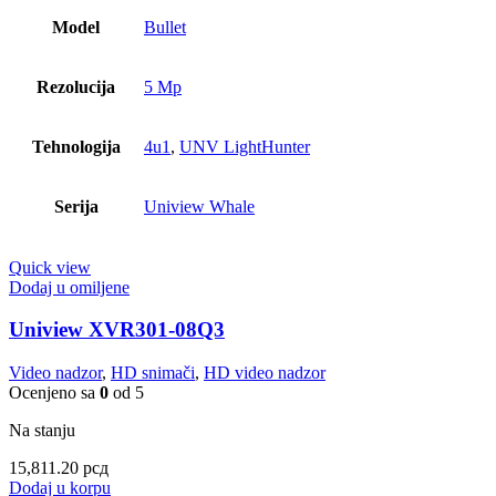
Model
Bullet
Rezolucija
5 Mp
Tehnologija
4u1
,
UNV LightHunter
Serija
Uniview Whale
Quick view
Dodaj u omiljene
Uniview XVR301-08Q3
Video nadzor
,
HD snimači
,
HD video nadzor
Ocenjeno sa
0
od 5
Na stanju
15,811.20
рсд
Dodaj u korpu