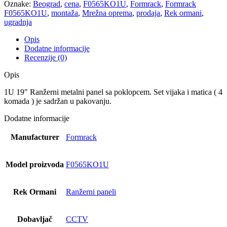
Oznake:
Beograd
,
cena
,
F0565KO1U
,
Formrack
,
Formrack
F0565KO1U
,
montaža
,
Mrežna oprema
,
prodaja
,
Rek ormani
,
ugradnja
Opis
Dodatne informacije
Recenzije (0)
Opis
1U 19" Ranžerni metalni panel sa poklopcem. Set vijaka i matica ( 4
komada ) je sadržan u pakovanju.
Dodatne informacije
Manufacturer
Formrack
Model proizvoda
F0565KO1U
Rek Ormani
Ranžerni paneli
Dobavljač
CCTV