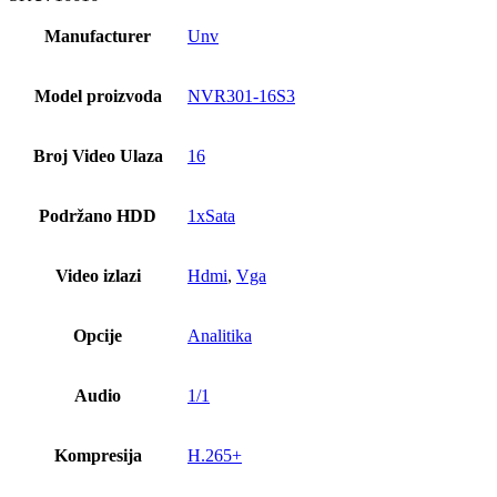
Manufacturer
Unv
Model proizvoda
NVR301-16S3
Broj Video Ulaza
16
Podržano HDD
1xSata
Video izlazi
Hdmi
,
Vga
Opcije
Analitika
Audio
1/1
Kompresija
H.265+