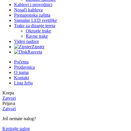
Kablovi i provodnici
Nosači kablova
Prenaponska zaštita
Signalne LED svetiljke
Trake za dizanje tereta
Okrugle trake
Ravne trake
Video nadzor
Zipster
Rasveta
Početna
Prodavnica
O nama
Kontakt
Lista želja
Korpa
Zatvori
Prijava
Zatvori
Još nemate nalog?
Kreirajte nalog