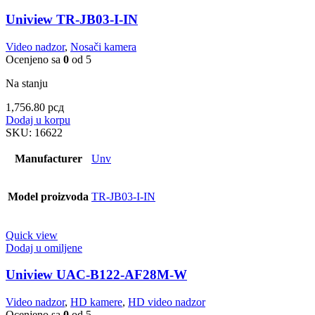
Uniview TR-JB03-I-IN
Video nadzor
,
Nosači kamera
Ocenjeno sa
0
od 5
Na stanju
1,756.80
рсд
Dodaj u korpu
SKU:
16622
Manufacturer
Unv
Model proizvoda
TR-JB03-I-IN
Quick view
Dodaj u omiljene
Uniview UAC-B122-AF28M-W
Video nadzor
,
HD kamere
,
HD video nadzor
Ocenjeno sa
0
od 5