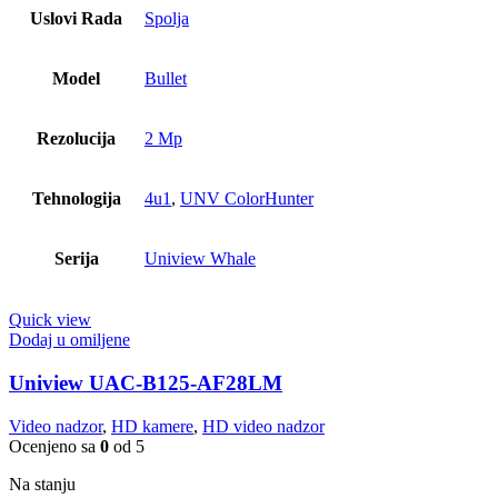
Uslovi Rada
Spolja
Model
Bullet
Rezolucija
2 Mp
Tehnologija
4u1
,
UNV ColorHunter
Serija
Uniview Whale
Quick view
Dodaj u omiljene
Uniview UAC-B125-AF28LM
Video nadzor
,
HD kamere
,
HD video nadzor
Ocenjeno sa
0
od 5
Na stanju