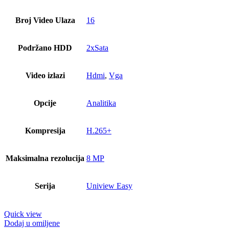
Broj Video Ulaza
16
Podržano HDD
2xSata
Video izlazi
Hdmi
,
Vga
Opcije
Analitika
Kompresija
H.265+
Maksimalna rezolucija
8 MP
Serija
Uniview Easy
Quick view
Dodaj u omiljene