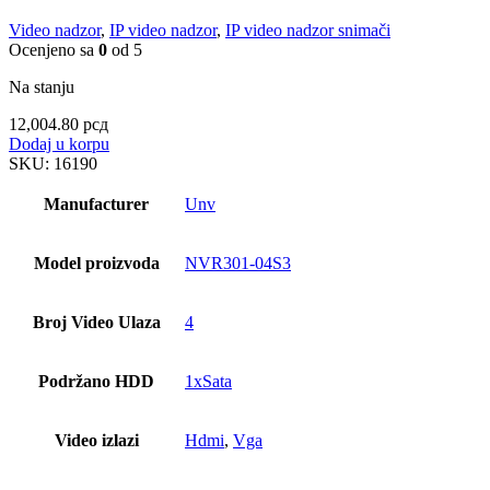
Video nadzor
,
IP video nadzor
,
IP video nadzor snimači
Ocenjeno sa
0
od 5
Na stanju
12,004.80
рсд
Dodaj u korpu
SKU:
16190
Manufacturer
Unv
Model proizvoda
NVR301-04S3
Broj Video Ulaza
4
Podržano HDD
1xSata
Video izlazi
Hdmi
,
Vga