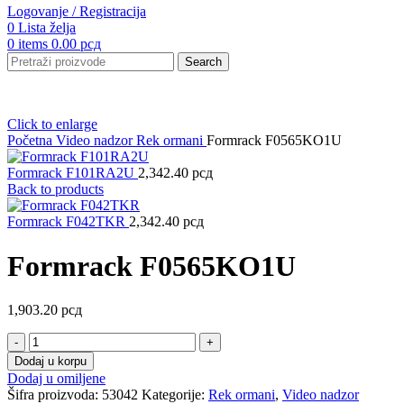
Logovanje / Registracija
0
Lista želja
0
items
0.00
рсд
Search
Click to enlarge
Početna
Video nadzor
Rek ormani
Formrack F0565KO1U
Formrack F101RA2U
2,342.40
рсд
Back to products
Formrack F042TKR
2,342.40
рсд
Formrack F0565KO1U
1,903.20
рсд
Formrack
F0565KO1U
Dodaj u korpu
količina
Dodaj u omiljene
Šifra proizvoda:
53042
Kategorije:
Rek ormani
,
Video nadzor