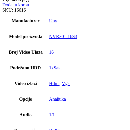
Dodaj u korpu
SKU:
16616
Manufacturer
Unv
Model proizvoda
NVR301-16S3
Broj Video Ulaza
16
Podržano HDD
1xSata
Video izlazi
Hdmi
,
Vga
Opcije
Analitika
Audio
1/1