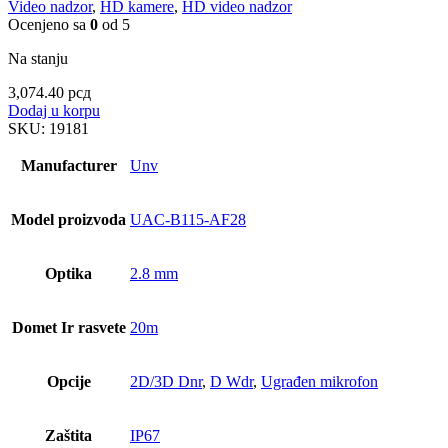
Video nadzor
,
HD kamere
,
HD video nadzor
Ocenjeno sa
0
od 5
Na stanju
3,074.40
рсд
Dodaj u korpu
SKU:
19181
Manufacturer
Unv
Model proizvoda
UAC-B115-AF28
Optika
2.8 mm
Domet Ir rasvete
20m
Opcije
2D/3D Dnr
,
D Wdr
,
Ugrađen mikrofon
Zaštita
IP67