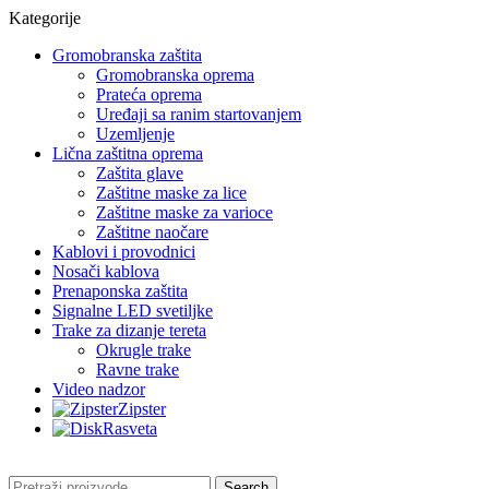
Kategorije
Gromobranska zaštita
Gromobranska oprema
Prateća oprema
Uređaji sa ranim startovanjem
Uzemljenje
Lična zaštitna oprema
Zaštita glave
Zaštitne maske za lice
Zaštitne maske za varioce
Zaštitne naočare
Kablovi i provodnici
Nosači kablova
Prenaponska zaštita
Signalne LED svetiljke
Trake za dizanje tereta
Okrugle trake
Ravne trake
Video nadzor
Zipster
Rasveta
Search