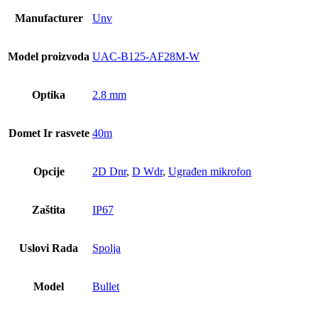
Manufacturer
Unv
Model proizvoda
UAC-B125-AF28M-W
Optika
2.8 mm
Domet Ir rasvete
40m
Opcije
2D Dnr
,
D Wdr
,
Ugrađen mikrofon
Zaštita
IP67
Uslovi Rada
Spolja
Model
Bullet