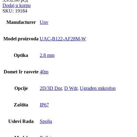
Dodaj u korpu
SKU:
19184
Manufacturer
Unv
Model proizvoda
UAC-B122-AF28M-W
Optika
2.8 mm
Domet Ir rasvete
40m
Opcije
2D/3D Dnr
,
D Wdr
,
Ugrađen mikrofon
Zaštita
IP67
Uslovi Rada
Spolja