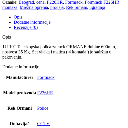
Oznake:
Beograd
,
cena
,
F226HR
,
Formrack
,
Formrack F226HR
,
montaža
,
Mrežna oprema
,
prodaja
,
Rek ormani
,
ugradnja
Opis
Dodatne informacije
Recenzije (0)
Opis
1U 19" Teleskopska polica za rack ORMANE dubine 600mm,
nosivost 35 Kg. Set vijaka i matica ( 4 komada ) je sadržan u
pakovanju.
Dodatne informacije
Manufacturer
Formrack
Model proizvoda
F226HR
Rek Ormani
Police
Dobavljač
CCTV