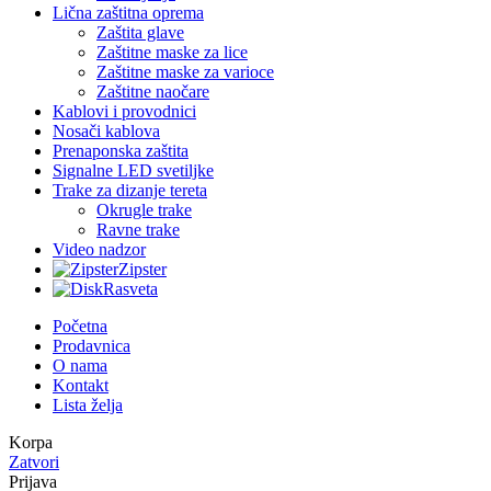
Lična zaštitna oprema
Zaštita glave
Zaštitne maske za lice
Zaštitne maske za varioce
Zaštitne naočare
Kablovi i provodnici
Nosači kablova
Prenaponska zaštita
Signalne LED svetiljke
Trake za dizanje tereta
Okrugle trake
Ravne trake
Video nadzor
Zipster
Rasveta
Početna
Prodavnica
O nama
Kontakt
Lista želja
Korpa
Zatvori
Prijava