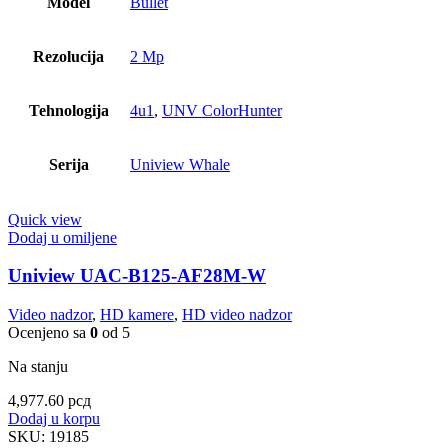
Model
Bullet
Rezolucija
2 Mp
Tehnologija
4u1
,
UNV ColorHunter
Serija
Uniview Whale
Quick view
Dodaj u omiljene
Uniview UAC-B125-AF28M-W
Video nadzor
,
HD kamere
,
HD video nadzor
Ocenjeno sa
0
od 5
Na stanju
4,977.60
рсд
Dodaj u korpu
SKU:
19185