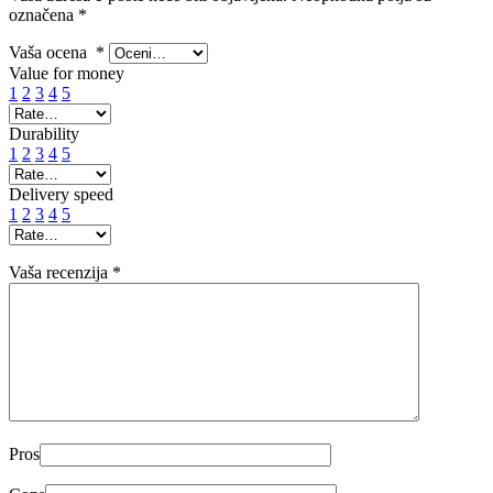
označena
*
Vaša ocena
*
Value for money
1
2
3
4
5
Durability
1
2
3
4
5
Delivery speed
1
2
3
4
5
Vaša recenzija
*
Pros