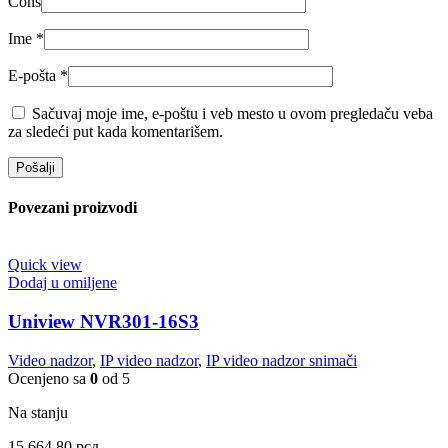
Cons
Ime
*
E-pošta
*
Sačuvaj moje ime, e-poštu i veb mesto u ovom pregledaču veba
za sledeći put kada komentarišem.
Povezani proizvodi
Quick view
Dodaj u omiljene
Uniview NVR301-16S3
Video nadzor
,
IP video nadzor
,
IP video nadzor snimači
Ocenjeno sa
0
od 5
Na stanju
15,664.80
рсд