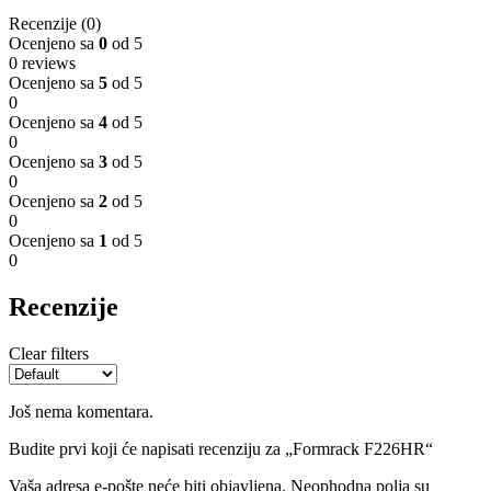
Recenzije (0)
Ocenjeno sa
0
od 5
0 reviews
Ocenjeno sa
5
od 5
0
Ocenjeno sa
4
od 5
0
Ocenjeno sa
3
od 5
0
Ocenjeno sa
2
od 5
0
Ocenjeno sa
1
od 5
0
Recenzije
Clear filters
Još nema komentara.
Budite prvi koji će napisati recenziju za „Formrack F226HR“
Vaša adresa e-pošte neće biti objavljena.
Neophodna polja su