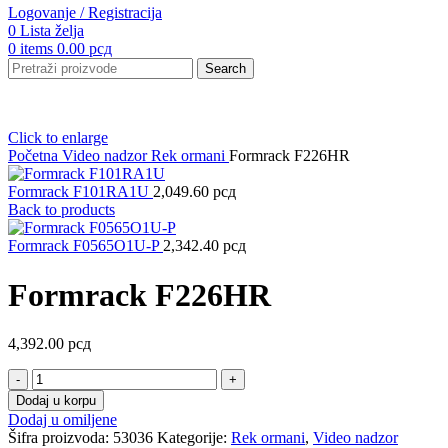
Logovanje / Registracija
0
Lista želja
0
items
0.00
рсд
Search
Click to enlarge
Početna
Video nadzor
Rek ormani
Formrack F226HR
Formrack F101RA1U
2,049.60
рсд
Back to products
Formrack F0565O1U-P
2,342.40
рсд
Formrack F226HR
4,392.00
рсд
Formrack
F226HR
Dodaj u korpu
količina
Dodaj u omiljene
Šifra proizvoda:
53036
Kategorije:
Rek ormani
,
Video nadzor