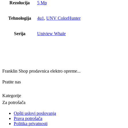
Rezolucija
5 Mp
Tehnologija
4u1
,
UNV ColorHunter
Serija
Uniview Whale
Franklin Shop prodavnica elektro opreme...
Pratite nas
Kategorije
Za potrošača
Opšti uslovi poslovanja
Prava potrošača
Politika privatnosti