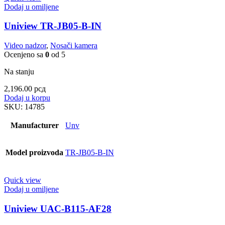
Dodaj u omiljene
Uniview TR-JB05-B-IN
Video nadzor
,
Nosači kamera
Ocenjeno sa
0
od 5
Na stanju
2,196.00
рсд
Dodaj u korpu
SKU:
14785
Manufacturer
Unv
Model proizvoda
TR-JB05-B-IN
Quick view
Dodaj u omiljene
Uniview UAC-B115-AF28