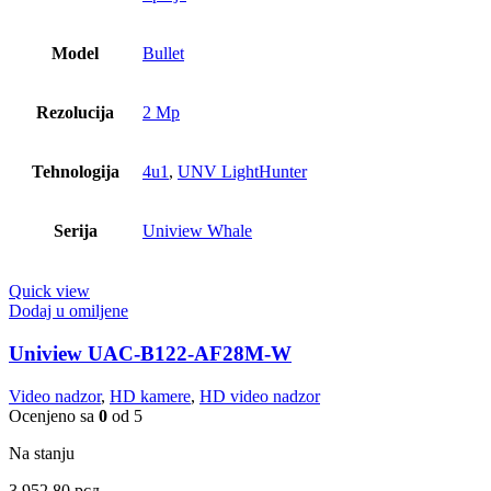
Model
Bullet
Rezolucija
2 Mp
Tehnologija
4u1
,
UNV LightHunter
Serija
Uniview Whale
Quick view
Dodaj u omiljene
Uniview UAC-B122-AF28M-W
Video nadzor
,
HD kamere
,
HD video nadzor
Ocenjeno sa
0
od 5
Na stanju
3,952.80
рсд