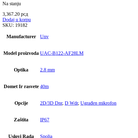
Na stanju
3,367.20
рсд
Dodaj u korpu
SKU:
19182
Manufacturer
Unv
Model proizvoda
UAC-B122-AF28LM
Optika
2.8 mm
Domet Ir rasvete
40m
Opcije
2D/3D Dnr
,
D Wdr
,
Ugrađen mikrofon
Zaštita
IP67
Uslovi Rada
Spolja