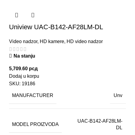
Uniview UAC-B142-AF28LM-DL
Video nadzor
,
HD kamere
,
HD video nadzor
Na stanju
5,709.60
рсд
Dodaj u korpu
SKU:
19186
MANUFACTURER
Unv
UAC-B142-AF28LM-
MODEL PROIZVODA
DL