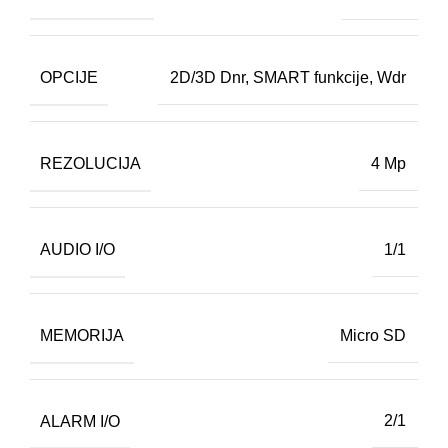
OPCIJE
2D/3D Dnr
,
SMART funkcije
,
Wdr
REZOLUCIJA
4 Mp
AUDIO I/O
1/1
MEMORIJA
Micro SD
ALARM I/O
2/1