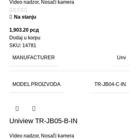
Video nadzor
,
Nosači kamera
Na stanju
1,903.20
рсд
Dodaj u korpu
SKU:
14781
MANUFACTURER
Unv
MODEL PROIZVODA
TR-JB04-C-IN
Uniview TR-JB05-B-IN
Video nadzor
,
Nosači kamera