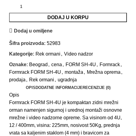
DODAJ U KORPU
Dodaj u omiljene
Šifra proizvoda:
52983
Kategorije:
Rek ormani
,
Video nadzor
Oznake:
Beograd
,
cena
,
FORM SH-4U
,
Formrack
,
Formrack FORM SH-4U
,
montaža
,
Mrežna oprema
,
prodaja
,
Rek ormani
,
ugradnja
OPIS
DODATNE INFORMACIJE
RECENZIJE (0)
Opis
Formrack FORM SH-4U je kompaktan zidni mrežni
orman namenjen sigurnoj i urednoj montaži osnovne
mrežne i video nadzorne opreme. Sa visinom od 4U,
12 / 400mm, visina: 225mm, nosivost 50Kg, prednja
vrata sa kaljenim staklom (4 mm) i bravicom za