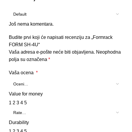
Još nema komentara.
Budite prvi koji će napisati recenziju za „Formrack
FORM SH-4U“
Vaša adresa e-pošte neće biti objavljena.
Neophodna
polja su označena
*
Vaša ocena
*
Value for money
1
2
3
4
5
Durability
1
2
3
4
5