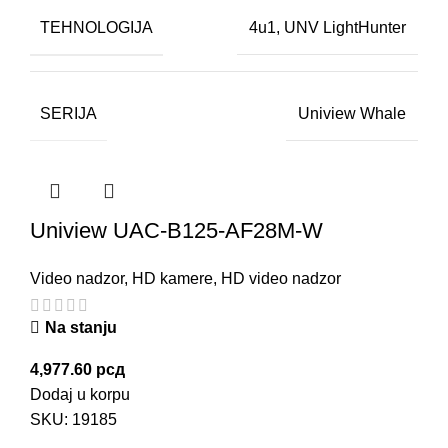
TEHNOLOGIJA
4u1
,
UNV LightHunter
SERIJA
Uniview Whale
Uniview UAC-B125-AF28M-W
Video nadzor
,
HD kamere
,
HD video nadzor
Na stanju
4,977.60
рсд
Dodaj u korpu
SKU:
19185