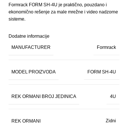
Formrack FORM SH-4U je praktično, pouzdano i
ekonomično rešenje za male mrežne i video nadzorne
sisteme.
Dodatne informacije
MANUFACTURER
Formrack
MODEL PROIZVODA
FORM SH-4U
REK ORMANI BROJ JEDINICA
4U
REK ORMANI
Zidni