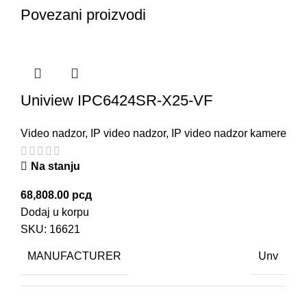
Povezani proizvodi
Uniview IPC6424SR-X25-VF
Video nadzor
,
IP video nadzor
,
IP video nadzor kamere
Na stanju
68,808.00
рсд
Dodaj u korpu
SKU:
16621
MANUFACTURER
Unv