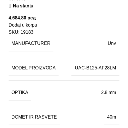
Na stanju
4,684.80
рсд
Dodaj u korpu
SKU:
19183
MANUFACTURER
Unv
MODEL PROIZVODA
UAC-B125-AF28LM
OPTIKA
2.8 mm
DOMET IR RASVETE
40m