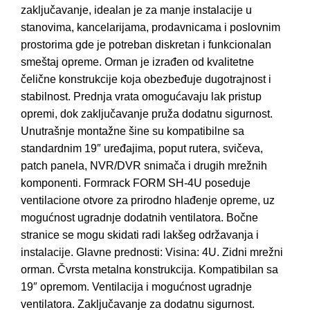
zaključavanje, idealan je za manje instalacije u
stanovima, kancelarijama, prodavnicama i poslovnim
prostorima gde je potreban diskretan i funkcionalan
smeštaj opreme. Orman je izrađen od kvalitetne
čelične konstrukcije koja obezbeđuje dugotrajnost i
stabilnost. Prednja vrata omogućavaju lak pristup
opremi, dok zaključavanje pruža dodatnu sigurnost.
Unutrašnje montažne šine su kompatibilne sa
standardnim 19″ uređajima, poput rutera, svičeva,
patch panela, NVR/DVR snimača i drugih mrežnih
komponenti. Formrack FORM SH-4U poseduje
ventilacione otvore za prirodno hlađenje opreme, uz
mogućnost ugradnje dodatnih ventilatora. Bočne
stranice se mogu skidati radi lakšeg održavanja i
instalacije. Glavne prednosti: Visina: 4U. Zidni mrežni
orman. Čvrsta metalna konstrukcija. Kompatibilan sa
19″ opremom. Ventilacija i mogućnost ugradnje
ventilatora. Zaključavanje za dodatnu sigurnost.