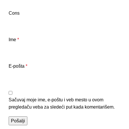
Cons
Ime
*
E-pošta
*
Sačuvaj moje ime, e-poštu i veb mesto u ovom
pregledaču veba za sledeći put kada komentarišem.