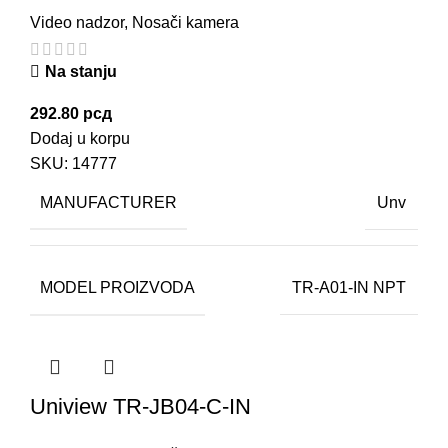
Video nadzor
,
Nosači kamera
Na stanju
292.80
рсд
Dodaj u korpu
SKU:
14777
MANUFACTURER
Unv
MODEL PROIZVODA
TR-A01-IN NPT
Uniview TR-JB04-C-IN