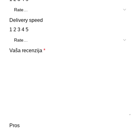
Delivery speed
1
2
3
4
5
Vaša recenzija
*
Pros