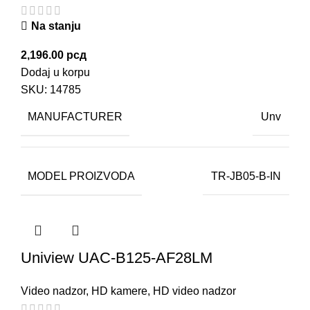
Na stanju
2,196.00
рсд
Dodaj u korpu
SKU:
14785
MANUFACTURER
Unv
MODEL PROIZVODA
TR-JB05-B-IN
Uniview UAC-B125-AF28LM
Video nadzor
,
HD kamere
,
HD video nadzor