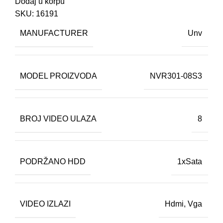
Dodaj u korpu
SKU:
16191
MANUFACTURER
Unv
MODEL PROIZVODA
NVR301-08S3
BROJ VIDEO ULAZA
8
PODRŽANO HDD
1xSata
VIDEO IZLAZI
Hdmi
,
Vga