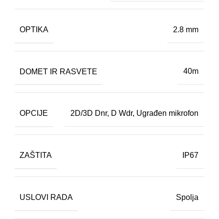
OPTIKA
2.8 mm
DOMET IR RASVETE
40m
OPCIJE
2D/3D Dnr
,
D Wdr
,
Ugrađen mikrofon
ZAŠTITA
IP67
USLOVI RADA
Spolja