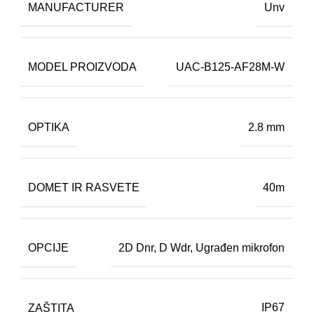
MANUFACTURER
Unv
MODEL PROIZVODA
UAC-B125-AF28M-W
OPTIKA
2.8 mm
DOMET IR RASVETE
40m
OPCIJE
2D Dnr
,
D Wdr
,
Ugrađen mikrofon
ZAŠTITA
IP67