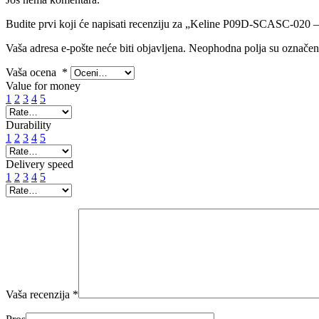
Budite prvi koji će napisati recenziju za „Keline P09D-SCASC-020 
Vaša adresa e-pošte neće biti objavljena.
Neophodna polja su označe
Vaša ocena
*
Value for money
1
2
3
4
5
Durability
1
2
3
4
5
Delivery speed
1
2
3
4
5
Vaša recenzija
*