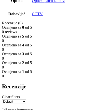
Optika
Optički patch kablovi
Dobavljač
CCTV
Recenzije (0)
Ocenjeno sa
0
od 5
0 reviews
Ocenjeno sa
5
od 5
0
Ocenjeno sa
4
od 5
0
Ocenjeno sa
3
od 5
0
Ocenjeno sa
2
od 5
0
Ocenjeno sa
1
od 5
0
Recenzije
Clear filters
Još nema komentara.