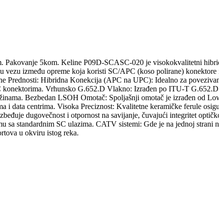
kovanje 5kom. Keline P09D-SCASC-020 je visokokvalitetni hibridni o
ezu između opreme koja koristi SC/APC (koso polirane) konektore i 
vne Prednosti: Hibridna Konekcija (APC na UPC): Idealno za povezivan
C konektorima. Vrhunsko G.652.D Vlakno: Izrađen po ITU-T G.652.D st
užinama. Bezbedan LSOH Omotač: Spoljašnji omotač je izrađen od Low 
ma i data centrima. Visoka Preciznost: Kvalitetne keramičke ferule osi
bezbeđuje dugovečnost i otpornost na savijanje, čuvajući integritet o
emu sa standardnim SC ulazima. CATV sistemi: Gde je na jednoj strani
rtova u okviru istog reka.