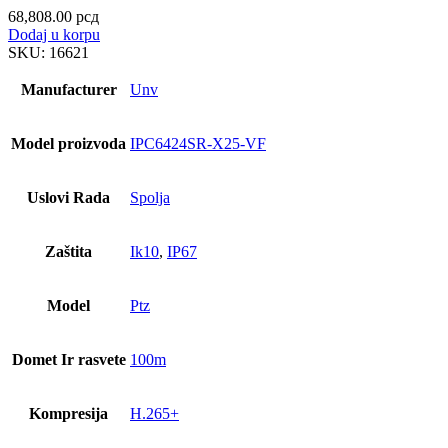
68,808.00
рсд
Dodaj u korpu
SKU:
16621
Manufacturer
Unv
Model proizvoda
IPC6424SR-X25-VF
Uslovi Rada
Spolja
Zaštita
Ik10
,
IP67
Model
Ptz
Domet Ir rasvete
100m
Kompresija
H.265+