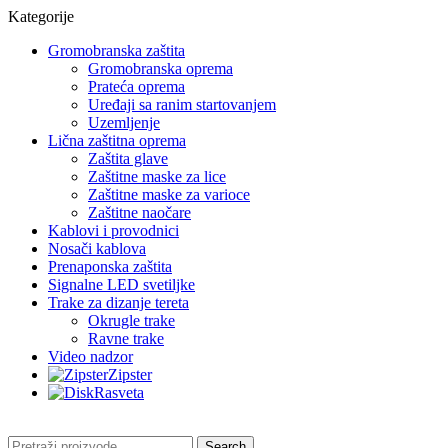
Kategorije
Gromobranska zaštita
Gromobranska oprema
Prateća oprema
Uređaji sa ranim startovanjem
Uzemljenje
Lična zaštitna oprema
Zaštita glave
Zaštitne maske za lice
Zaštitne maske za varioce
Zaštitne naočare
Kablovi i provodnici
Nosači kablova
Prenaponska zaštita
Signalne LED svetiljke
Trake za dizanje tereta
Okrugle trake
Ravne trake
Video nadzor
Zipster
Rasveta
Search