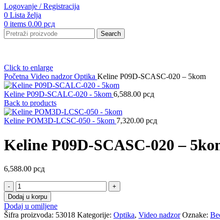
Logovanje / Registracija
0
Lista želja
0
items
0.00
рсд
Search
Click to enlarge
Početna
Video nadzor
Optika
Keline P09D-SCASC-020 – 5kom
Keline P09D-SCALC-020 - 5kom
6,588.00
рсд
Back to products
Keline POM3D-LCSC-050 - 5kom
7,320.00
рсд
Keline P09D-SCASC-020 – 5ko
6,588.00
рсд
Keline
P09D-
Dodaj u korpu
SCASC-
Dodaj u omiljene
020
Šifra proizvoda:
53018
Kategorije:
Optika
,
Video nadzor
Oznake:
Be