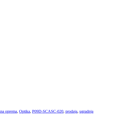
na oprema
,
Optika
,
P09D-SCASC-020
,
prodaja
,
ugradnja