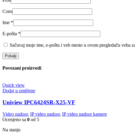
Pros
Cons
Ime
*
E-pošta
*
Sačuvaj moje ime, e-poštu i veb mesto u ovom pregledaču veba za
Povezani proizvodi
Quick view
Dodaj u omiljene
Uniview IPC6424SR-X25-VF
Video nadzor
,
IP video nadzor
,
IP video nadzor kamere
Ocenjeno sa
0
od 5
Na stanju