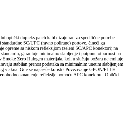
ptički dupleks patch kabl dizajniran za specifične potrebe
standardne SC/UPC (ravno polirane) portove, čineći ga
je opreme sa niskom refleksijom (zeleni SC/APC konektori) na
andardu, garantuje minimalno slabljenje i potpunu otpornost na
Smoke Zero Halogen materijala, koji u slučaju požara ne emituje
guravaju stabilan prenos podataka sa minimalnim unetim slabljenjem
ptičkog vlakna. Gde se najčešće koristi? Povezivanje GPON/FTTH
 neophodno smanjenje refleksije pomoću APC konektora. Optički