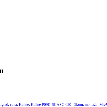
m
ograd
,
cena
,
Keline
,
Keline P09D-SCASC-020 - 5kom
,
montaža
,
Mrež