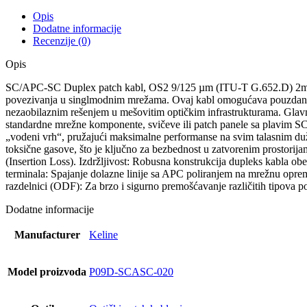
-
5kom
Opis
količina
Dodatne informacije
Recenzije (0)
Opis
SC/APC-SC Duplex patch kabl, OS2 9/125 µm (ITU-T G.652.D) 2m. Pa
povezivanja u singlmodnim mrežama. Ovaj kabl omogućava pouzdanu v
nezaobilaznim rešenjem u mešovitim optičkim infrastrukturama. Gla
standardne mrežne komponente, svičeve ili patch panele sa plavim S
„vodeni vrh“, pružajući maksimalne performanse na svim talasnim d
toksične gasove, što je ključno za bezbednost u zatvorenim prostorija
(Insertion Loss). Izdržljivost: Robusna konstrukcija dupleks kabla o
terminala: Spajanje dolazne linije sa APC poliranjem na mrežnu opr
razdelnici (ODF): Za brzo i sigurno premošćavanje različitih tipova po
Dodatne informacije
Manufacturer
Keline
Model proizvoda
P09D-SCASC-020