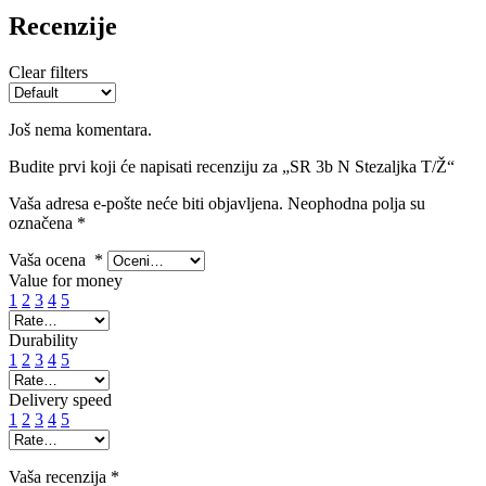
Recenzije
Clear filters
Još nema komentara.
Budite prvi koji će napisati recenziju za „SR 3b N Stezaljka T/Ž“
Vaša adresa e-pošte neće biti objavljena.
Neophodna polja su
označena
*
Vaša ocena
*
Value for money
1
2
3
4
5
Durability
1
2
3
4
5
Delivery speed
1
2
3
4
5
Vaša recenzija
*