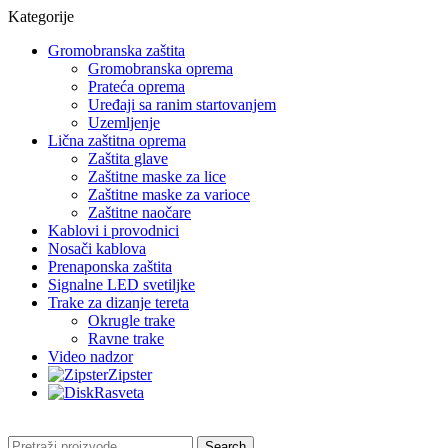
Kategorije
Gromobranska zaštita
Gromobranska oprema
Prateća oprema
Uređaji sa ranim startovanjem
Uzemljenje
Lična zaštitna oprema
Zaštita glave
Zaštitne maske za lice
Zaštitne maske za varioce
Zaštitne naočare
Kablovi i provodnici
Nosači kablova
Prenaponska zaštita
Signalne LED svetiljke
Trake za dizanje tereta
Okrugle trake
Ravne trake
Video nadzor
Zipster
Rasveta
Search