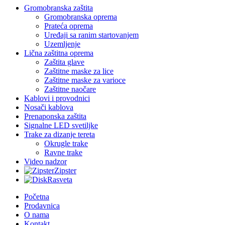
Gromobranska zaštita
Gromobranska oprema
Prateća oprema
Uređaji sa ranim startovanjem
Uzemljenje
Lična zaštitna oprema
Zaštita glave
Zaštitne maske za lice
Zaštitne maske za varioce
Zaštitne naočare
Kablovi i provodnici
Nosači kablova
Prenaponska zaštita
Signalne LED svetiljke
Trake za dizanje tereta
Okrugle trake
Ravne trake
Video nadzor
Zipster
Rasveta
Početna
Prodavnica
O nama
Kontakt