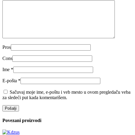
Pros
Cons
Ime
*
E-pošta
*
Sačuvaj moje ime, e-poštu i veb mesto u ovom pregledaču veba
za sledeći put kada komentarišem.
Povezani proizvodi