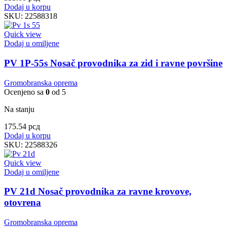
Dodaj u korpu
SKU:
22588318
Quick view
Dodaj u omiljene
PV 1P-55s Nosač provodnika za zid i ravne površine
Gromobranska oprema
Ocenjeno sa
0
od 5
Na stanju
175.54
рсд
Dodaj u korpu
SKU:
22588326
Quick view
Dodaj u omiljene
PV 21d Nosač provodnika za ravne krovove,
otovrena
Gromobranska oprema