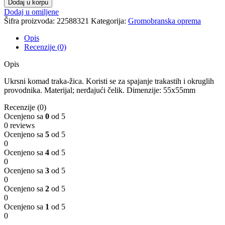
Dodaj u korpu
N
Dodaj u omiljene
Stezaljka
Šifra proizvoda:
22588321
Kategorija:
Gromobranska oprema
T/
Ž
Opis
količina
Recenzije (0)
Opis
Ukrsni komad traka-žica. Koristi se za spajanje trakastih i okruglih
provodnika. Materijal; nerđajući čelik. Dimenzije: 55x55mm
Recenzije (0)
Ocenjeno sa
0
od 5
0 reviews
Ocenjeno sa
5
od 5
0
Ocenjeno sa
4
od 5
0
Ocenjeno sa
3
od 5
0
Ocenjeno sa
2
od 5
0
Ocenjeno sa
1
od 5
0