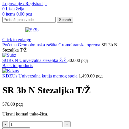
Logovanje / Registracija
0
Lista želja
0
items
0.00
рсд
Search
Click to enlarge
Početna
Gromobranska zaštita
Gromobranska oprema
SR 3b N
Stezaljka T/Ž
SUBz N Univerzalna stezeljka Ž/Ž
302.00
рсд
Back to products
KDZUs Univerzalna kutija mernog spoja
1,499.00
рсд
SR 3b N Stezaljka T/Ž
576.00
рсд
Ukrsni komad traka-žica.
SR
3b