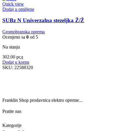
Quick view
Dodaj u omiljene
SUBz N Univerzalna stezeljka Ž/Ž
Gromobranska oprema
Ocenjeno sa
0
od 5
Na stanju
302.00
рсд
Dodaj u korpu
SKU:
22588320
Franklin Shop prodavnica elektro opreme...
Pratite nas
Kategorije