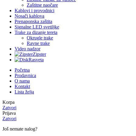
Zaštitne naočare
Kablovi i provodnici
Nosači kablova
Prenaponska zaštita
Signalne LED svetiljke
Trake za dizanje tereta
Okrugle trake
Ravne trake
Video nadzor
Zipster
Rasveta
Početna
Prodavnica
O nama
Kontakt
Lista želja
Korpa
Zatvori
Prijava
Zatvori
Još nemate nalog?