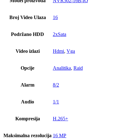
Model proizvoda
NVR502-16B-IQ
Broj Video Ulaza
16
Podržano HDD
2xSata
Video izlazi
Hdmi
,
Vga
Opcije
Analitika
,
Raid
Alarm
8/2
Audio
1/1
Kompresija
H.265+
Maksimalna rezolucija
16 MP