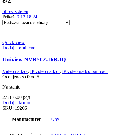
8/2
Show sidebar
Prikaži
9
12
18
24
Quick view
Dodaj u omiljene
Uniview NVR502-16B-IQ
Video nadzor
,
IP video nadzor
,
IP video nadzor snimači
Ocenjeno sa
0
od 5
Na stanju
27,816.00
рсд
Dodaj u korpu
SKU:
19266
Manufacturer
Unv