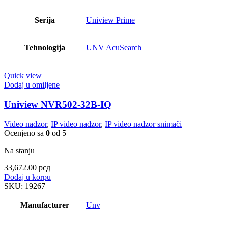
Serija
Uniview Prime
Tehnologija
UNV AcuSearch
Quick view
Dodaj u omiljene
Uniview NVR502-32B-IQ
Video nadzor
,
IP video nadzor
,
IP video nadzor snimači
Ocenjeno sa
0
od 5
Na stanju
33,672.00
рсд
Dodaj u korpu
SKU:
19267
Manufacturer
Unv