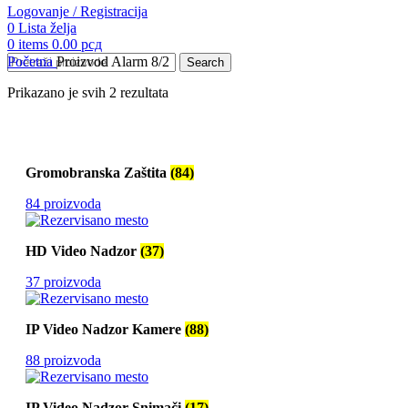
Logovanje / Registracija
0
Lista želja
0
items
0.00
рсд
Početna
Proizvod Alarm
8/2
Search
Prikazano je svih 2 rezultata
Gromobranska Zaštita
(84)
84 proizvoda
HD Video Nadzor
(37)
37 proizvoda
IP Video Nadzor Kamere
(88)
88 proizvoda
IP Video Nadzor Snimači
(17)