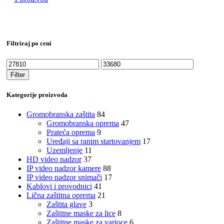
Filtriraj po ceni
Minimalna
Maksimalna
cena
cena
Filter
Kategorije proizvoda
Gromobranska zaštita
84
Gromobranska oprema
47
Prateća oprema
9
Uređaji sa ranim startovanjem
17
Uzemljenje
11
HD video nadzor
37
IP video nadzor kamere
88
IP video nadzor snimači
17
Kablovi i provodnici
41
Lična zaštitna oprema
21
Zaštita glave
3
Zaštitne maske za lice
8
Zaštitne maske za varioce
6