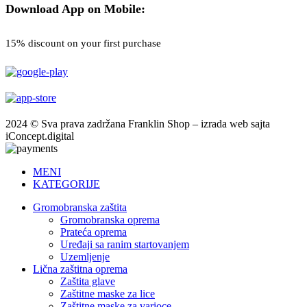
Download App on Mobile:
15% discount on your first purchase
2024 © Sva prava zadržana Franklin Shop – izrada web sajta
iConcept.digital
MENI
KATEGORIJE
Gromobranska zaštita
Gromobranska oprema
Prateća oprema
Uređaji sa ranim startovanjem
Uzemljenje
Lična zaštitna oprema
Zaštita glave
Zaštitne maske za lice
Zaštitne maske za varioce