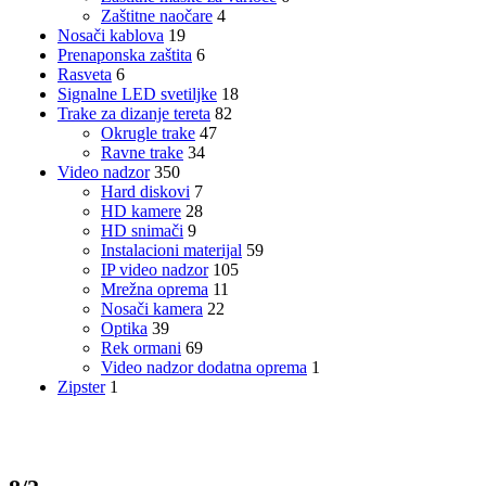
Zaštitne naočare
4
Nosači kablova
19
Prenaponska zaštita
6
Rasveta
6
Signalne LED svetiljke
18
Trake za dizanje tereta
82
Okrugle trake
47
Ravne trake
34
Video nadzor
350
Hard diskovi
7
HD kamere
28
HD snimači
9
Instalacioni materijal
59
IP video nadzor
105
Mrežna oprema
11
Nosači kamera
22
Optika
39
Rek ormani
69
Video nadzor dodatna oprema
1
Zipster
1