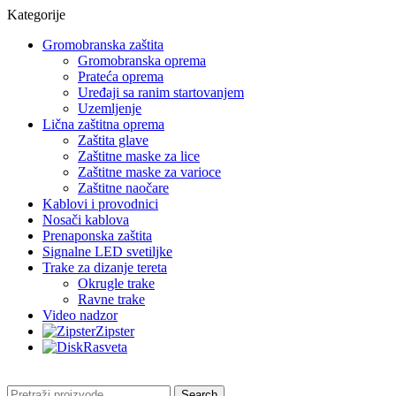
Kategorije
Gromobranska zaštita
Gromobranska oprema
Prateća oprema
Uređaji sa ranim startovanjem
Uzemljenje
Lična zaštitna oprema
Zaštita glave
Zaštitne maske za lice
Zaštitne maske za varioce
Zaštitne naočare
Kablovi i provodnici
Nosači kablova
Prenaponska zaštita
Signalne LED svetiljke
Trake za dizanje tereta
Okrugle trake
Ravne trake
Video nadzor
Zipster
Rasveta
Search