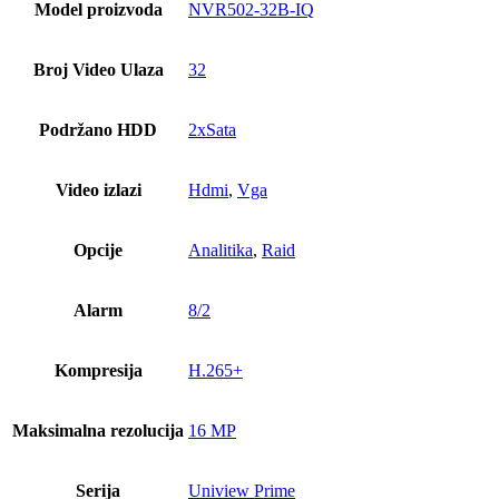
Model proizvoda
NVR502-32B-IQ
Broj Video Ulaza
32
Podržano HDD
2xSata
Video izlazi
Hdmi
,
Vga
Opcije
Analitika
,
Raid
Alarm
8/2
Kompresija
H.265+
Maksimalna rezolucija
16 MP
Serija
Uniview Prime