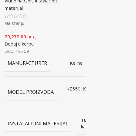
Video nadzor
,
Instalacioni
materijal
Na stanju
70,272.00
рсд
Dodaj u korpu
SKU:
18769
MANUFACTURER
Keline
KE550HS23/1E-
MODEL PROIZVODA
Dca
U/FTP
INSTALACIONI MATERIJAL
kablovi