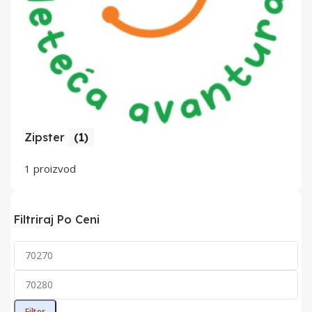
Zipster
(1)
1 proizvod
Filtriraj Po Ceni
Minimalna
Maksimalna
cena
cena
Filter