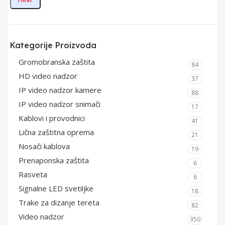
Kategorije Proizvoda
Gromobranska zaštita
84
HD video nadzor
37
IP video nadzor kamere
88
IP video nadzor snimači
17
Kablovi i provodnici
41
Lična zaštitna oprema
21
Nosači kablova
19
Prenaponska zaštita
6
Rasveta
6
Signalne LED svetiljke
18
Trake za dizanje tereta
82
Video nadzor
350