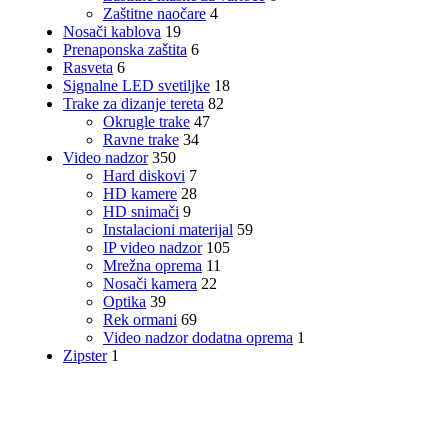
Zaštitne naočare
4
Nosači kablova
19
Prenaponska zaštita
6
Rasveta
6
Signalne LED svetiljke
18
Trake za dizanje tereta
82
Okrugle trake
47
Ravne trake
34
Video nadzor
350
Hard diskovi
7
HD kamere
28
HD snimači
9
Instalacioni materijal
59
IP video nadzor
105
Mrežna oprema
11
Nosači kamera
22
Optika
39
Rek ormani
69
Video nadzor dodatna oprema
1
Zipster
1