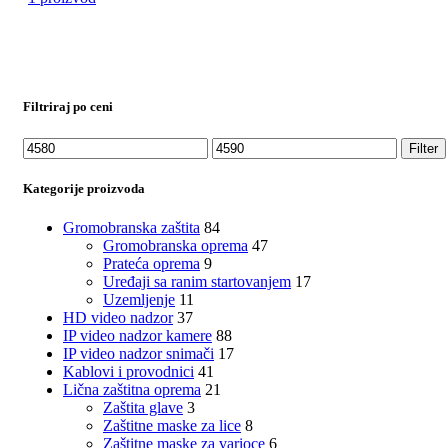
Filtriraj po ceni
Minimalna
Maksimalna
Filter
cena
cena
Kategorije proizvoda
Gromobranska zaštita
84
Gromobranska oprema
47
Prateća oprema
9
Uređaji sa ranim startovanjem
17
Uzemljenje
11
HD video nadzor
37
IP video nadzor kamere
88
IP video nadzor snimači
17
Kablovi i provodnici
41
Lična zaštitna oprema
21
Zaštita glave
3
Zaštitne maske za lice
8
Zaštitne maske za varioce
6