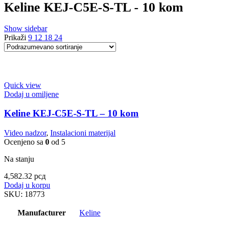
Keline KEJ-C5E-S-TL - 10 kom
Show sidebar
Prikaži
9
12
18
24
Quick view
Dodaj u omiljene
Keline KEJ-C5E-S-TL – 10 kom
Video nadzor
,
Instalacioni materijal
Ocenjeno sa
0
od 5
Na stanju
4,582.32
рсд
Dodaj u korpu
SKU:
18773
Manufacturer
Keline