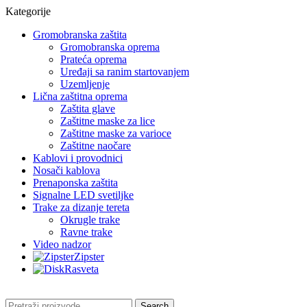
Kategorije
Gromobranska zaštita
Gromobranska oprema
Prateća oprema
Uređaji sa ranim startovanjem
Uzemljenje
Lična zaštitna oprema
Zaštita glave
Zaštitne maske za lice
Zaštitne maske za varioce
Zaštitne naočare
Kablovi i provodnici
Nosači kablova
Prenaponska zaštita
Signalne LED svetiljke
Trake za dizanje tereta
Okrugle trake
Ravne trake
Video nadzor
Zipster
Rasveta
Search