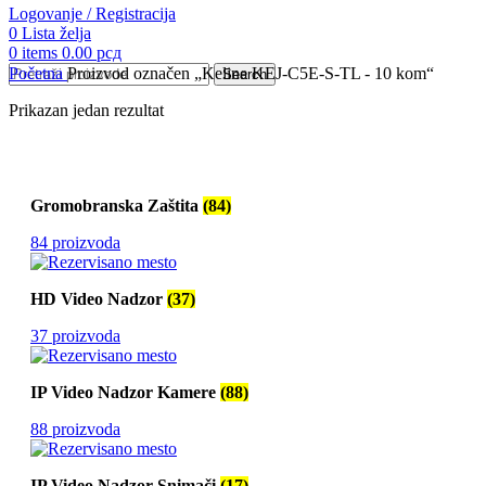
Logovanje / Registracija
0
Lista želja
0
items
0.00
рсд
Početna
Proizvod označen „Keline KEJ-C5E-S-TL - 10 kom“
Search
Prikazan jedan rezultat
Gromobranska Zaštita
(84)
84 proizvoda
HD Video Nadzor
(37)
37 proizvoda
IP Video Nadzor Kamere
(88)
88 proizvoda
IP Video Nadzor Snimači
(17)