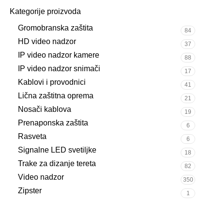
Kategorije proizvoda
Gromobranska zaštita
84
HD video nadzor
37
IP video nadzor kamere
88
IP video nadzor snimači
17
Kablovi i provodnici
41
Lična zaštitna oprema
21
Nosači kablova
19
Prenaponska zaštita
6
Rasveta
6
Signalne LED svetiljke
18
Trake za dizanje tereta
82
Video nadzor
350
Zipster
1