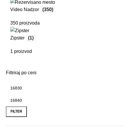
Video Nadzor
(350)
350 proizvoda
Zipster
(1)
1 proizvod
Filtriraj po ceni
Minimalna
Maksimalna
cena
cena
FILTER