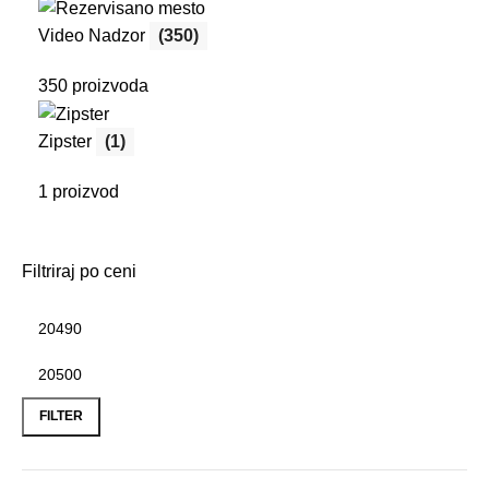
Video Nadzor
(350)
350 proizvoda
Zipster
(1)
1 proizvod
Filtriraj po ceni
Minimalna
Maksimalna
cena
cena
FILTER