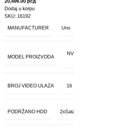
20,496.00
рсд
Dodaj u korpu
SKU:
16192
MANUFACTURER
Unv
NVR302-
MODEL PROIZVODA
16S2
BROJ VIDEO ULAZA
16
PODRŽANO HDD
2xSata