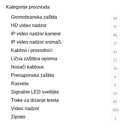
Kategorije proizvoda
Gromobranska zaštita
84
HD video nadzor
37
IP video nadzor kamere
88
IP video nadzor snimači
17
Kablovi i provodnici
41
Lična zaštitna oprema
21
Nosači kablova
19
Prenaponska zaštita
6
Rasveta
6
Signalne LED svetiljke
18
Trake za dizanje tereta
82
Video nadzor
350
Zipster
1