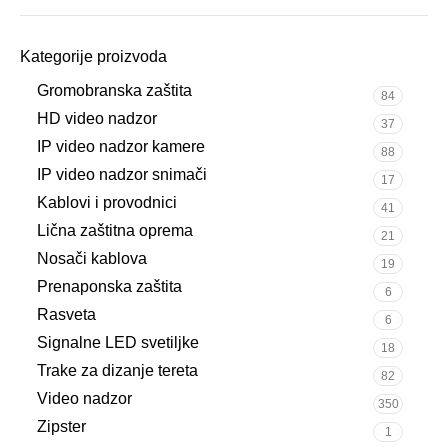
Kategorije proizvoda
Gromobranska zaštita
84
HD video nadzor
37
IP video nadzor kamere
88
IP video nadzor snimači
17
Kablovi i provodnici
41
Lična zaštitna oprema
21
Nosači kablova
19
Prenaponska zaštita
6
Rasveta
6
Signalne LED svetiljke
18
Trake za dizanje tereta
82
Video nadzor
350
Zipster
1