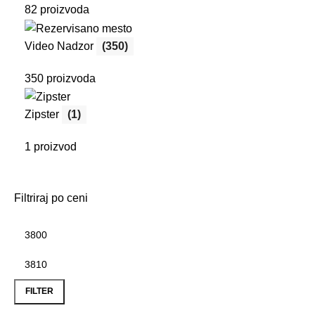
82 proizvoda
Video Nadzor
(350)
350 proizvoda
Zipster
(1)
1 proizvod
Filtriraj po ceni
Minimalna
Maksimalna
cena
cena
FILTER