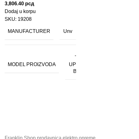
3,806.40
рсд
Dodaj u korpu
SKU:
19208
MANUFACTURER
Unv
TR-
MODEL PROIZVODA
UP08-
B-IN
Franklin Shop prodavnica elektro opreme...