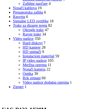
Zaštitne naočare
4
Nosači kablova
19
Prenaponska zaštita
6
Rasveta
6
Signalne LED svetiljke
18
Trake za dizanje tereta
82
Okrugle trake
47
Ravne trake
34
Video nadzor
350
Hard diskovi
7
HD kamere
28
HD snimači
9
Instalacioni materijal
59
IP video nadzor
105
Mrežna oprema
11
Nosači kamera
22
Optika
39
Rek ormani
69
Video nadzor dodatna oprema
1
Zipster
1