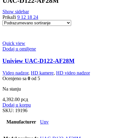
UAC-D122-AF28M
Show sidebar
Prikaži
9
12
18
24
Quick view
Dodaj u omiljene
Uniview UAC-D122-AF28M
Video nadzor
,
HD kamere
,
HD video nadzor
Ocenjeno sa
0
od 5
Na stanju
4,392.00
рсд
Dodaj u korpu
SKU:
19196
Manufacturer
Unv