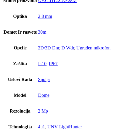
Model proizvoda
UAC-D122-AF28M
Optika
2.8 mm
Domet Ir rasvete
30m
Opcije
2D/3D Dnr
,
D Wdr
,
Ugrađen mikrofon
Zaštita
Ik10
,
IP67
Uslovi Rada
Spolja
Model
Dome
Rezolucija
2 Mp
Tehnologija
4u1
,
UNV LightHunter