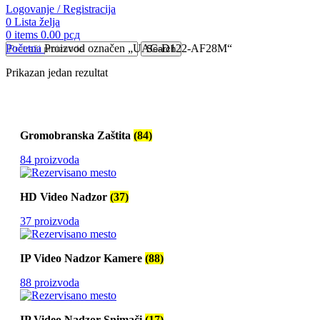
Logovanje / Registracija
0
Lista želja
0
items
0.00
рсд
Početna
Proizvod označen „UAC-D122-AF28M“
Search
Prikazan jedan rezultat
Gromobranska Zaštita
(84)
84 proizvoda
HD Video Nadzor
(37)
37 proizvoda
IP Video Nadzor Kamere
(88)
88 proizvoda
IP Video Nadzor Snimači
(17)