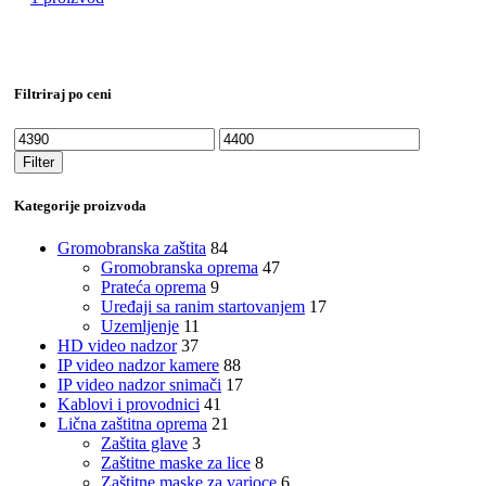
Filtriraj po ceni
Minimalna
Maksimalna
cena
cena
Filter
Kategorije proizvoda
Gromobranska zaštita
84
Gromobranska oprema
47
Prateća oprema
9
Uređaji sa ranim startovanjem
17
Uzemljenje
11
HD video nadzor
37
IP video nadzor kamere
88
IP video nadzor snimači
17
Kablovi i provodnici
41
Lična zaštitna oprema
21
Zaštita glave
3
Zaštitne maske za lice
8
Zaštitne maske za varioce
6