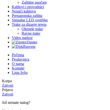
Zaštitne naočare
Kablovi i provodnici
Nosači kablova
Prenaponska zaštita
Signalne LED svetiljke
Trake za dizanje tereta
Okrugle trake
Ravne trake
Video nadzor
Zipster
Rasveta
Početna
Prodavnica
O nama
Kontakt
Lista želja
Korpa
Zatvori
Prijava
Zatvori
Još nemate nalog?