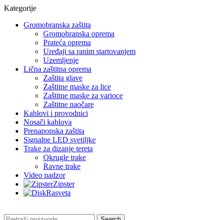
Kategorije
Gromobranska zaštita
Gromobranska oprema
Prateća oprema
Uređaji sa ranim startovanjem
Uzemljenje
Lična zaštitna oprema
Zaštita glave
Zaštitne maske za lice
Zaštitne maske za varioce
Zaštitne naočare
Kablovi i provodnici
Nosači kablova
Prenaponska zaštita
Signalne LED svetiljke
Trake za dizanje tereta
Okrugle trake
Ravne trake
Video nadzor
Zipster
Rasveta
Search