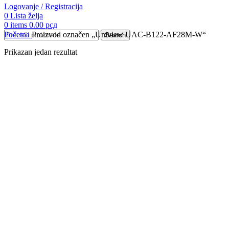
Logovanje / Registracija
0
Lista želja
0
items
0.00
рсд
Početna
Proizvod označen „Uniview UAC-B122-AF28M-W“
Search
Prikazan jedan rezultat