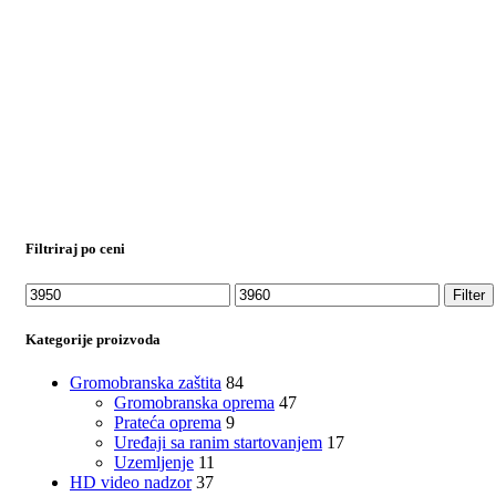
Filtriraj po ceni
Minimalna
Maksimalna
Filter
cena
cena
Kategorije proizvoda
Gromobranska zaštita
84
Gromobranska oprema
47
Prateća oprema
9
Uređaji sa ranim startovanjem
17
Uzemljenje
11
HD video nadzor
37