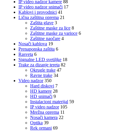
IP video nadzor kamere
88
IP video nadzor snimači
17
Kablovi i provodnici
41
Lična zaštitna oprema
21
Zaštita glave
3
Zaštitne maske za lice
8
Zaštitne maske za varioce
6
Zaštitne naočare
4
Nosači kablova
19
Prenaponska zaštita
6
Rasveta
6
Signalne LED svetiljke
18
Trake za dizanje tereta
82
Okrugle trake
47
Ravne trake
34
Video nadzor
350
Hard diskovi
7
HD kamere
28
HD snimači
9
Instalacioni materijal
59
IP video nadzor
105
Mrežna oprema
11
Nosači kamera
22
Optika
39
Rek ormani
69