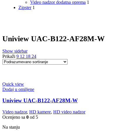
Video nadzor dodatna oprema
1
Zipster
1
Uniview UAC-B122-AF28M-W
Show sidebar
Prikaži
9
12
18
24
Quick view
Dodaj u omiljene
Uniview UAC-B122-AF28M-W
Video nadzor
,
HD kamere
,
HD video nadzor
Ocenjeno sa
0
od 5
Na stanju