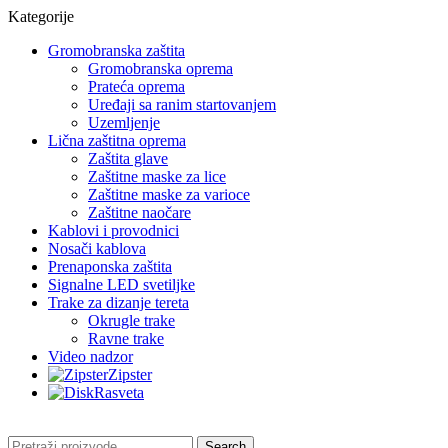
Kategorije
Gromobranska zaštita
Gromobranska oprema
Prateća oprema
Uređaji sa ranim startovanjem
Uzemljenje
Lična zaštitna oprema
Zaštita glave
Zaštitne maske za lice
Zaštitne maske za varioce
Zaštitne naočare
Kablovi i provodnici
Nosači kablova
Prenaponska zaštita
Signalne LED svetiljke
Trake za dizanje tereta
Okrugle trake
Ravne trake
Video nadzor
Zipster
Rasveta
Search