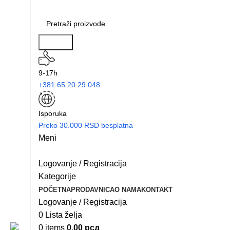
Search
9-17h
+381 65 20 29 048
Isporuka
Preko 30.000 RSD besplatna
Meni
Logovanje / Registracija
Kategorije
POČETNA
PRODAVNICA
O NAMA
KONTAKT
Logovanje / Registracija
0
Lista želja
0
items
0.00
рсд