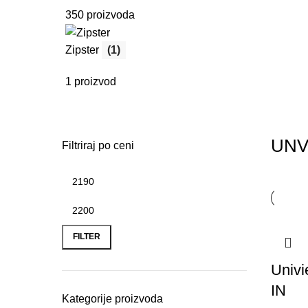
350 proizvoda
Zipster
(1)
1 proizvod
UNV
Filtriraj po ceni
Minimalna
Maksimalna
cena
cena
FILTER
Univ
IN
Kategorije proizvoda