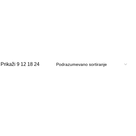
Prikaži
9
12
18
24