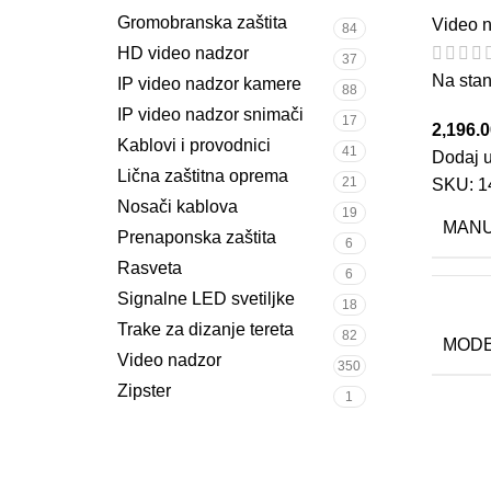
Gromobranska zaštita
Video 
84
HD video nadzor
37
Na stan
IP video nadzor kamere
88
IP video nadzor snimači
17
2,196.
Kablovi i provodnici
41
Dodaj u
Lična zaštitna oprema
21
SKU:
1
Nosači kablova
19
MAN
Prenaponska zaštita
6
Rasveta
6
Signalne LED svetiljke
18
Trake za dizanje tereta
82
MODE
Video nadzor
350
Zipster
1