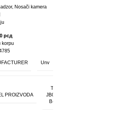
nadzor
,
Nosači kamera
ju
00
рсд
 korpu
4785
UFACTURER
Unv
TR-
L PROIZVODA
JB05-
B-IN