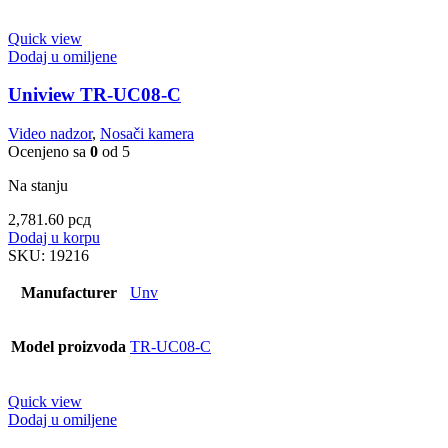
Quick view
Dodaj u omiljene
Uniview TR-UC08-C
Video nadzor
,
Nosači kamera
Ocenjeno sa
0
od 5
Na stanju
2,781.60
рсд
Dodaj u korpu
SKU:
19216
Manufacturer
Unv
Model proizvoda
TR-UC08-C
Quick view
Dodaj u omiljene