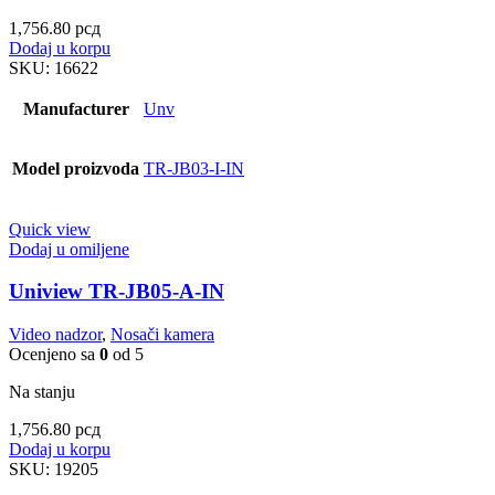
1,756.80
рсд
Dodaj u korpu
SKU:
16622
Manufacturer
Unv
Model proizvoda
TR-JB03-I-IN
Quick view
Dodaj u omiljene
Uniview TR-JB05-A-IN
Video nadzor
,
Nosači kamera
Ocenjeno sa
0
od 5
Na stanju
1,756.80
рсд
Dodaj u korpu
SKU:
19205