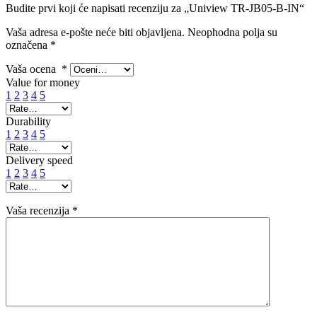
Budite prvi koji će napisati recenziju za „Uniview TR-JB05-B-IN“
Vaša adresa e-pošte neće biti objavljena.
Neophodna polja su
označena
*
Vaša ocena
*
Value for money
1
2
3
4
5
Durability
1
2
3
4
5
Delivery speed
1
2
3
4
5
Vaša recenzija
*