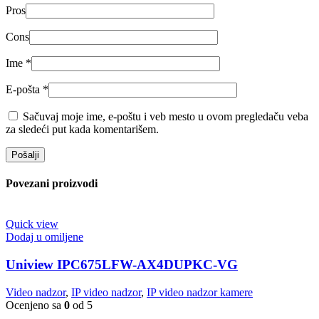
Pros
Cons
Ime
*
E-pošta
*
Sačuvaj moje ime, e-poštu i veb mesto u ovom pregledaču veba
za sledeći put kada komentarišem.
Povezani proizvodi
Quick view
Dodaj u omiljene
Uniview IPC675LFW-AX4DUPKC-VG
Video nadzor
,
IP video nadzor
,
IP video nadzor kamere
Ocenjeno sa
0
od 5