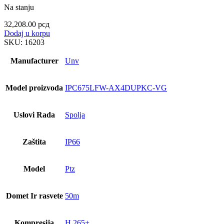
Na stanju
32,208.00
рсд
Dodaj u korpu
SKU:
16203
Manufacturer
Unv
Model proizvoda
IPC675LFW-AX4DUPKC-VG
Uslovi Rada
Spolja
Zaštita
IP66
Model
Ptz
Domet Ir rasvete
50m
Kompresija
H.265+