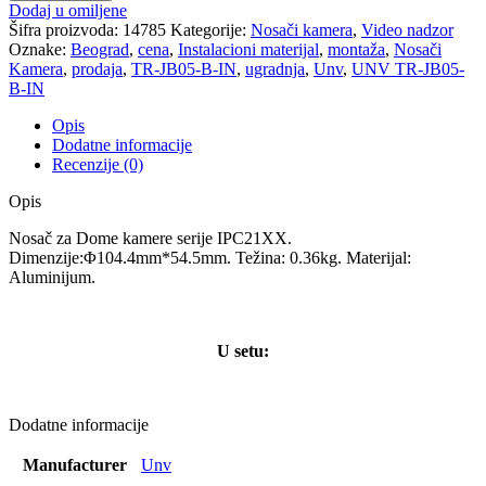
JB05-
Dodaj u omiljene
B-
Šifra proizvoda:
14785
Kategorije:
Nosači kamera
,
Video nadzor
IN
Oznake:
Beograd
,
cena
,
Instalacioni materijal
,
montaža
,
Nosači
količina
Kamera
,
prodaja
,
TR-JB05-B-IN
,
ugradnja
,
Unv
,
UNV TR-JB05-
B-IN
Opis
Dodatne informacije
Recenzije (0)
Opis
Nosač za Dome kamere serije IPC21XX.
Dimenzije:Φ104.4mm*54.5mm. Težina: 0.36kg. Materijal:
Aluminijum.
U setu:
Dodatne informacije
Manufacturer
Unv