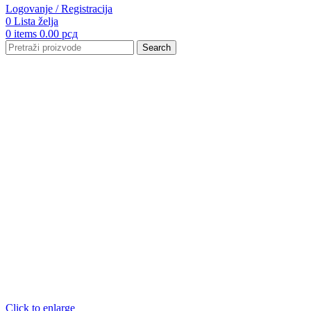
Logovanje / Registracija
0
Lista želja
0
items
0.00
рсд
Search
Click to enlarge