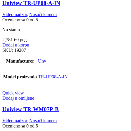
Uniview TR-UP08-A-IN
Video nadzor
,
Nosači kamera
Ocenjeno sa
0
od 5
Na stanju
2,781.60
рсд
Dodaj u korpu
SKU:
19207
Manufacturer
Unv
Model proizvoda
TR-UP08-A-IN
Quick view
Dodaj u omiljene
Uniview TR-WM07P-B
Video nadzor
,
Nosači kamera
Ocenjeno sa
0
od 5