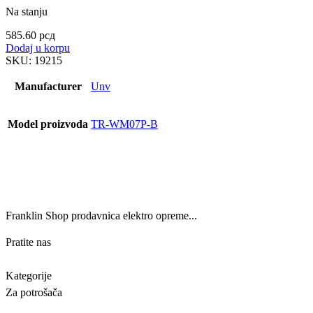
Na stanju
585.60
рсд
Dodaj u korpu
SKU:
19215
Manufacturer
Unv
Model proizvoda
TR-WM07P-B
Franklin Shop prodavnica elektro opreme...
Pratite nas
Kategorije
Za potrošača