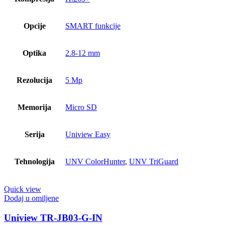
Opcije
SMART funkcije
Optika
2.8-12 mm
Rezolucija
5 Mp
Memorija
Micro SD
Serija
Uniview Easy
Tehnologija
UNV ColorHunter
,
UNV TriGuard
Quick view
Dodaj u omiljene
Uniview TR-JB03-G-IN