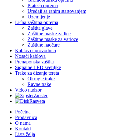
Prateća oprema
Uređaji sa ranim startovanjem
Uzemljenje
Lična zaštitna oprema
Zaštita glave
Zaštitne maske za lice
Zaštitne maske za varioce
Zaštitne naočare
Kablovi i provodnici
Nosači kablova
Prenaponska zaštita
Signalne LED svetiljke
Trake za dizanje tereta
Okrugle trake
Ravne trake
Video nadzor
Zipster
Rasveta
Početna
Prodavnica
O nama
Kontakt
Lista želja