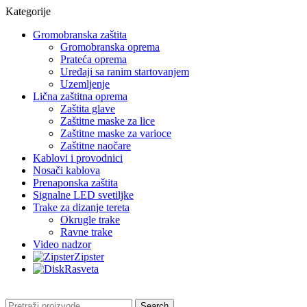
Kategorije
Gromobranska zaštita
Gromobranska oprema
Prateća oprema
Uređaji sa ranim startovanjem
Uzemljenje
Lična zaštitna oprema
Zaštita glave
Zaštitne maske za lice
Zaštitne maske za varioce
Zaštitne naočare
Kablovi i provodnici
Nosači kablova
Prenaponska zaštita
Signalne LED svetiljke
Trake za dizanje tereta
Okrugle trake
Ravne trake
Video nadzor
Zipster
Rasveta
Search