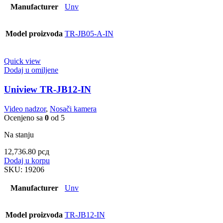
Manufacturer
Unv
Model proizvoda
TR-JB05-A-IN
Quick view
Dodaj u omiljene
Uniview TR-JB12-IN
Video nadzor
,
Nosači kamera
Ocenjeno sa
0
od 5
Na stanju
12,736.80
рсд
Dodaj u korpu
SKU:
19206
Manufacturer
Unv
Model proizvoda
TR-JB12-IN