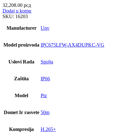
32,208.00
рсд
Dodaj u korpu
SKU:
16203
Manufacturer
Unv
Model proizvoda
IPC675LFW-AX4DUPKC-VG
Uslovi Rada
Spolja
Zaštita
IP66
Model
Ptz
Domet Ir rasvete
50m
Kompresija
H.265+