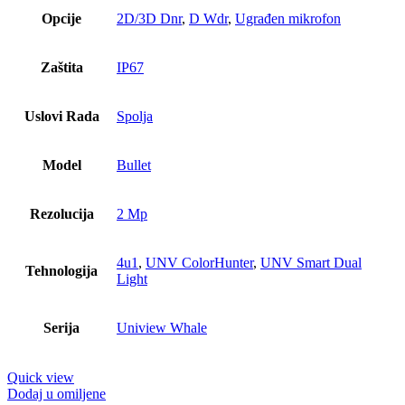
Opcije
2D/3D Dnr
,
D Wdr
,
Ugrađen mikrofon
Zaštita
IP67
Uslovi Rada
Spolja
Model
Bullet
Rezolucija
2 Mp
4u1
,
UNV ColorHunter
,
UNV Smart Dual
Tehnologija
Light
Serija
Uniview Whale
Quick view
Dodaj u omiljene