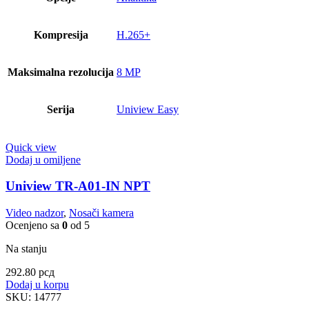
Kompresija
H.265+
Maksimalna rezolucija
8 MP
Serija
Uniview Easy
Quick view
Dodaj u omiljene
Uniview TR-A01-IN NPT
Video nadzor
,
Nosači kamera
Ocenjeno sa
0
od 5
Na stanju
292.80
рсд
Dodaj u korpu
SKU:
14777