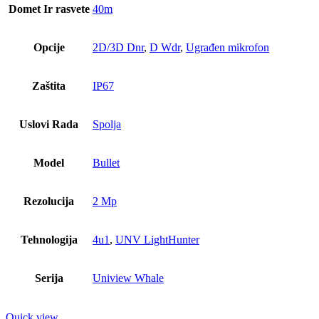
Domet Ir rasvete
40m
Opcije
2D/3D Dnr
,
D Wdr
,
Ugrađen mikrofon
Zaštita
IP67
Uslovi Rada
Spolja
Model
Bullet
Rezolucija
2 Mp
Tehnologija
4u1
,
UNV LightHunter
Serija
Uniview Whale
Quick view