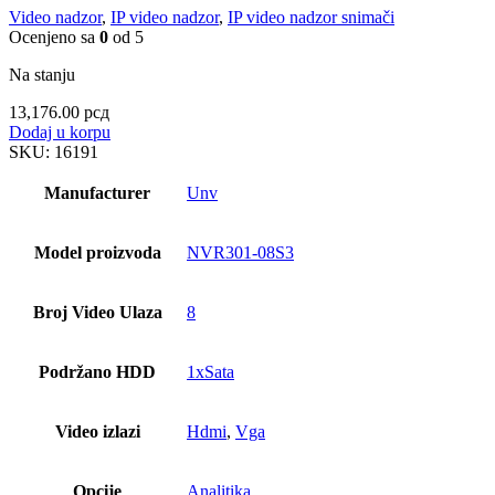
Video nadzor
,
IP video nadzor
,
IP video nadzor snimači
Ocenjeno sa
0
od 5
Na stanju
13,176.00
рсд
Dodaj u korpu
SKU:
16191
Manufacturer
Unv
Model proizvoda
NVR301-08S3
Broj Video Ulaza
8
Podržano HDD
1xSata
Video izlazi
Hdmi
,
Vga
Opcije
Analitika