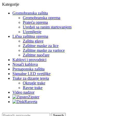
Kategorije
Gromobranska zaštita
Gromobranska oprema
Prateća oprema
Uređaji sa ranim startovanjem
Uzemljenje
Lična zaštitna oprema
Zaštita glave
Zaštitne maske za lice
Zaštitne maske za varioce
Zaštitne naočare
Kablovi i provodnici
Nosači kablova
Prenaponska zaštita
Signalne LED svetiljke
Trake za dizanje tereta
Okrugle trake
Ravne trake
Video nadzor
Zipster
Rasveta
Search