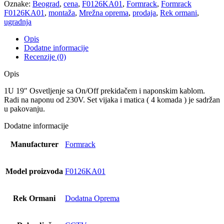
Oznake:
Beograd
,
cena
,
F0126KA01
,
Formrack
,
Formrack
F0126KA01
,
montaža
,
Mrežna oprema
,
prodaja
,
Rek ormani
,
ugradnja
Opis
Dodatne informacije
Recenzije (0)
Opis
1U 19″ Osvetljenje sa On/Off prekidačem i naponskim kablom.
Radi na naponu od 230V. Set vijaka i matica ( 4 komada ) je sadržan
u pakovanju.
Dodatne informacije
Manufacturer
Formrack
Model proizvoda
F0126KA01
Rek Ormani
Dodatna Oprema