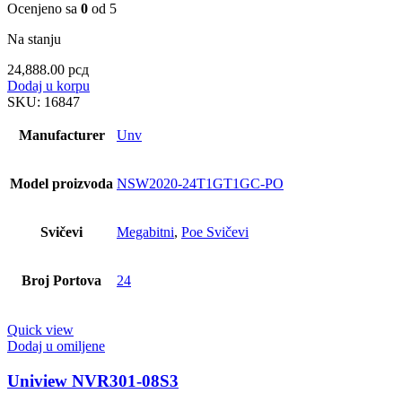
Ocenjeno sa
0
od 5
Na stanju
24,888.00
рсд
Dodaj u korpu
SKU:
16847
Manufacturer
Unv
Model proizvoda
NSW2020-24T1GT1GC-PO
Svičevi
Megabitni
,
Poe Svičevi
Broj Portova
24
Quick view
Dodaj u omiljene
Uniview NVR301-08S3