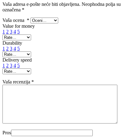
Vaša adresa e-pošte neće biti objavljena.
Neophodna polja su
označena
*
Vaša ocena
*
Value for money
1
2
3
4
5
Durability
1
2
3
4
5
Delivery speed
1
2
3
4
5
Vaša recenzija
*
Pros