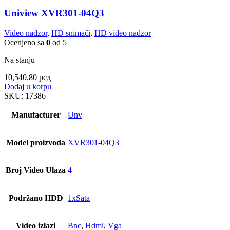
Uniview XVR301-04Q3
Video nadzor
,
HD snimači
,
HD video nadzor
Ocenjeno sa
0
od 5
Na stanju
10,540.80
рсд
Dodaj u korpu
SKU:
17386
Manufacturer
Unv
Model proizvoda
XVR301-04Q3
Broj Video Ulaza
4
Podržano HDD
1xSata
Video izlazi
Bnc
,
Hdmi
,
Vga