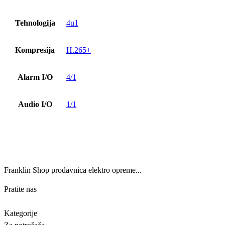
Tehnologija
4u1
Kompresija
H.265+
Alarm I/O
4/1
Audio I/O
1/1
Franklin Shop prodavnica elektro opreme...
Pratite nas
Kategorije