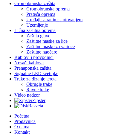
Gromobranska zaštita
Gromobranska oprema
Prateća oprema
Uređaji sa ranim startovanjem
Uzemljenje
Lična zaštitna oprema
Zaštita glave
Zaštitne maske za lice
Zaštitne maske za varioce
Zaštitne naočare
Kablovi i provodnici
Nosači kablova
Prenaponska zaštita
Signalne LED svetiljke
Trake za dizanje tereta
Okrugle trake
Ravne trake
Video nadzor
Zipster
Rasveta
Početna
Prodavnica
O nama
Kontakt