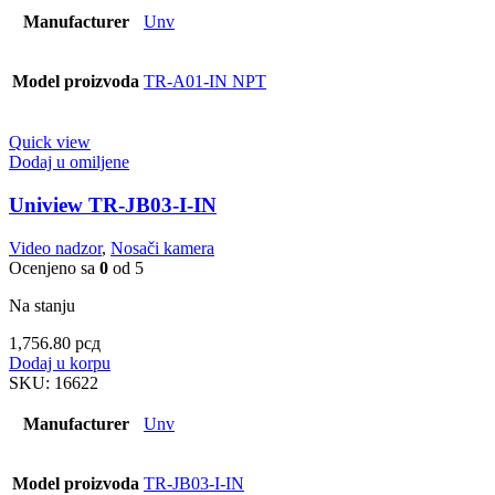
Manufacturer
Unv
Model proizvoda
TR-A01-IN NPT
Quick view
Dodaj u omiljene
Uniview TR-JB03-I-IN
Video nadzor
,
Nosači kamera
Ocenjeno sa
0
od 5
Na stanju
1,756.80
рсд
Dodaj u korpu
SKU:
16622
Manufacturer
Unv
Model proizvoda
TR-JB03-I-IN