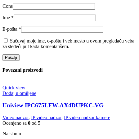
Cons
Ime
*
E-pošta
*
Sačuvaj moje ime, e-poštu i veb mesto u ovom pregledaču veba
za sledeći put kada komentarišem.
Povezani proizvodi
Quick view
Dodaj u omiljene
Uniview IPC675LFW-AX4DUPKC-VG
Video nadzor
,
IP video nadzor
,
IP video nadzor kamere
Ocenjeno sa
0
od 5
Na stanju