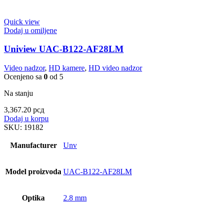
Quick view
Dodaj u omiljene
Uniview UAC-B122-AF28LM
Video nadzor
,
HD kamere
,
HD video nadzor
Ocenjeno sa
0
od 5
Na stanju
3,367.20
рсд
Dodaj u korpu
SKU:
19182
Manufacturer
Unv
Model proizvoda
UAC-B122-AF28LM
Optika
2.8 mm