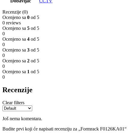
Dobavljač
CCTV
Recenzije (0)
Ocenjeno sa
0
od 5
0 reviews
Ocenjeno sa
5
od 5
0
Ocenjeno sa
4
od 5
0
Ocenjeno sa
3
od 5
0
Ocenjeno sa
2
od 5
0
Ocenjeno sa
1
od 5
0
Recenzije
Clear filters
Još nema komentara.
Budite prvi koji će napisati recenziju za „Formrack F0126KA01“