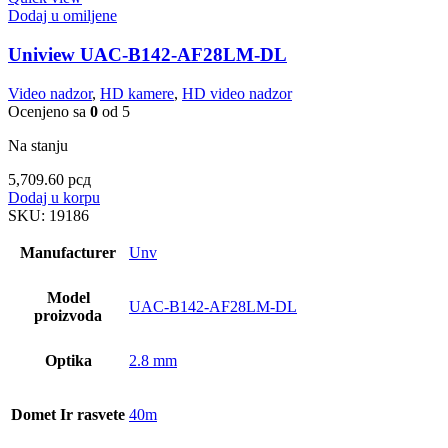
Dodaj u omiljene
Uniview UAC-B142-AF28LM-DL
Video nadzor
,
HD kamere
,
HD video nadzor
Ocenjeno sa
0
od 5
Na stanju
5,709.60
рсд
Dodaj u korpu
SKU:
19186
Manufacturer
Unv
Model
UAC-B142-AF28LM-DL
proizvoda
Optika
2.8 mm
Domet Ir rasvete
40m