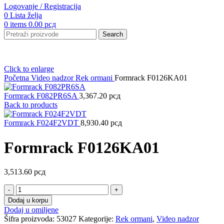
Logovanje / Registracija
0
Lista želja
0
items
0.00
рсд
Search
Click to enlarge
Početna
Video nadzor
Rek ormani
Formrack F0126KA01
Formrack F082PR6SA
3,367.20
рсд
Back to products
Formrack F024F2VDT
8,930.40
рсд
Formrack F0126KA01
3,513.60
рсд
Formrack
F0126KA01
Dodaj u korpu
količina
Dodaj u omiljene
Šifra proizvoda:
53027
Kategorije:
Rek ormani
,
Video nadzor