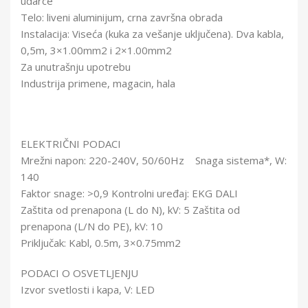
udarce
Telo: liveni aluminijum, crna završna obrada
Instalacija: Viseća (kuka za vešanje uključena). Dva kabla,
0,5m, 3×1.00mm2 i 2×1.00mm2
Za unutrašnju upotrebu
Industrija primene, magacin, hala
ELEKTRIČNI PODACI
Mrežni napon: 220-240V, 50/60Hz Snaga sistema*, W:
140
Faktor snage: >0,9 Kontrolni uređaj: EKG DALI
Zaštita od prenapona (L do N), kV: 5 Zaštita od
prenapona (L/N do PE), kV: 10
Priključak: Kabl, 0.5m, 3×0.75mm2
PODACI O OSVETLJENJU
Izvor svetlosti i kapa, V: LED