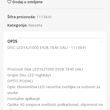
Dodaj u omiljene
Šifra proizvoda:
1113641
Kategorija:
Rasveta
OPIS
DISC LED1X21000 E928 T840 DALI • 1113641
Proizvod: Disk LED1k21000 E928 T840 DALI
Grupa: Disc LED Highbays
OPŠTI PODACI
Opis: Ekonomična LED rasvetna svetiljka sa sočivom za
visoke
montažne aplikacije
Optika: 90 snopova svetlosti, polikarbonat, otpornost na