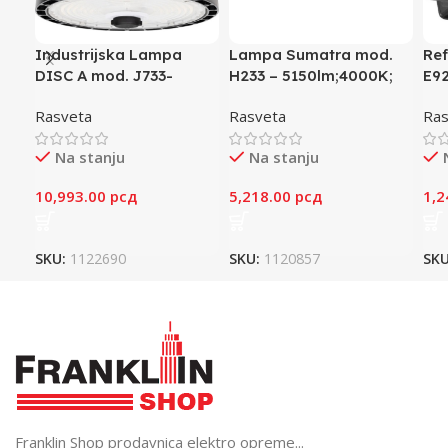
Industrijska Lampa
Lampa Sumatra mod.
Ref
DISC A mod. J733-
H233 – 5150lm;4000K;
E92
18500lm; 4000K 100W
33,5W
30
Rasveta
Rasveta
Ras
Na stanju
Na stanju
10,993.00
рсд
5,218.00
рсд
1,2
SKU:
1122690
SKU:
1120857
SK
Franklin Shop prodavnica elektro opreme...