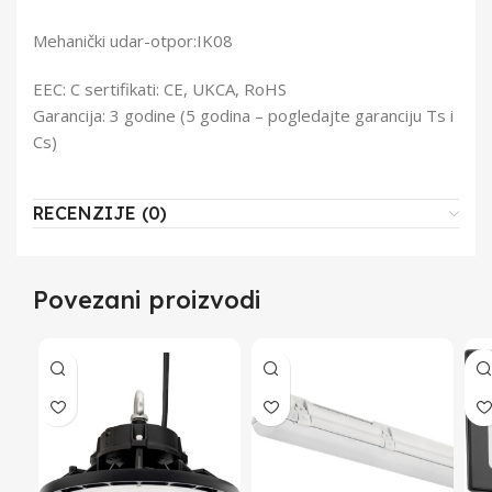
Mehanički udar-otpor:IK08
EEC: C sertifikati: CE, UKCA, RoHS
Garancija: 3 godine (5 godina – pogledajte garanciju Ts i
Cs)
RECENZIJE (0)
Povezani proizvodi