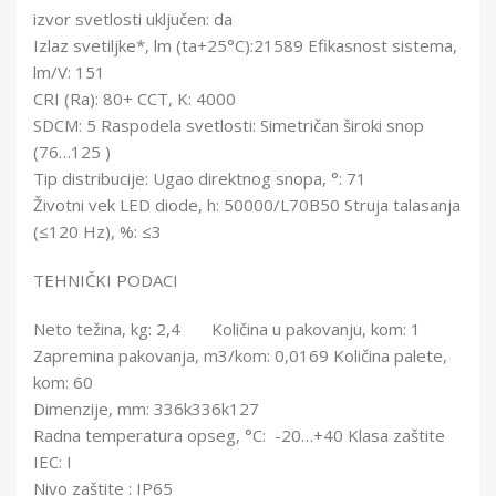
izvor svetlosti uključen: da
Izlaz svetiljke*, lm (ta+25°C):21589 Efikasnost sistema,
lm/V: 151
CRI (Ra): 80+ CCT, K: 4000
SDCM: 5 Raspodela svetlosti: Simetričan široki snop
(76…125 )
Tip distribucije: Ugao direktnog snopa, °: 71
Životni vek LED diode, h: 50000/L70B50 Struja talasanja
(≤120 Hz), %: ≤3
TEHNIČKI PODACI
Neto težina, kg: 2,4 Količina u pakovanju, kom: 1
Zapremina pakovanja, m3/kom: 0,0169 Količina palete,
kom: 60
Dimenzije, mm: 336k336k127
Radna temperatura opseg, °C: -20…+40 Klasa zaštite
IEC: I
Nivo zaštite : IP65