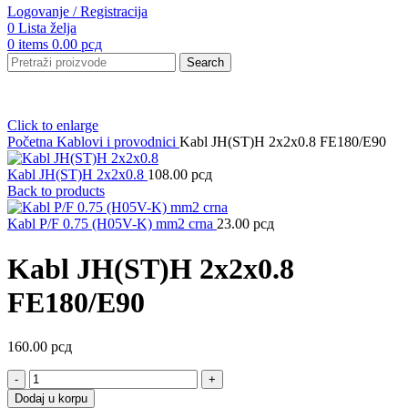
Logovanje / Registracija
0
Lista želja
0
items
0.00
рсд
Search
Click to enlarge
Početna
Kablovi i provodnici
Kabl JH(ST)H 2x2x0.8 FE180/E90
Kabl JH(ST)H 2x2x0.8
108.00
рсд
Back to products
Kabl P/F 0.75 (H05V-K) mm2 crna
23.00
рсд
Kabl JH(ST)H 2x2x0.8
FE180/E90
160.00
рсд
Kabl
JH(ST)H
Dodaj u korpu