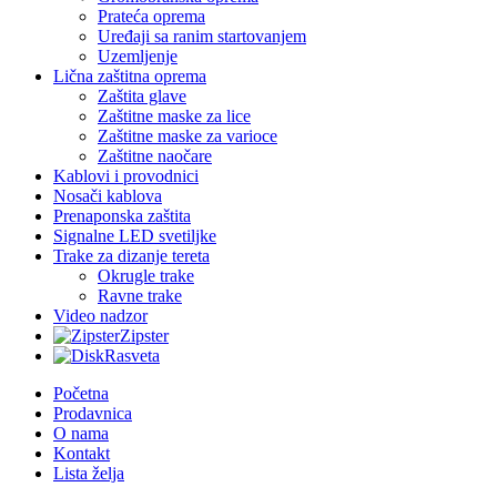
Prateća oprema
Uređaji sa ranim startovanjem
Uzemljenje
Lična zaštitna oprema
Zaštita glave
Zaštitne maske za lice
Zaštitne maske za varioce
Zaštitne naočare
Kablovi i provodnici
Nosači kablova
Prenaponska zaštita
Signalne LED svetiljke
Trake za dizanje tereta
Okrugle trake
Ravne trake
Video nadzor
Zipster
Rasveta
Početna
Prodavnica
O nama
Kontakt
Lista želja