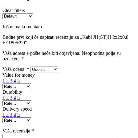
Clear filters
Još nema komentara.
Budite prvi koji će napisati recenziju za „Kabl JH(ST)H 2x2x0.8
FE180/E90“
Vaša adresa e-pošte neće biti objavljena.
Neophodna polja su
označena
*
Vaša ocena
*
Value for money
1
2
3
4
5
Durability
1
2
3
4
5
Delivery speed
1
2
3
4
5
Vaša recenzija
*