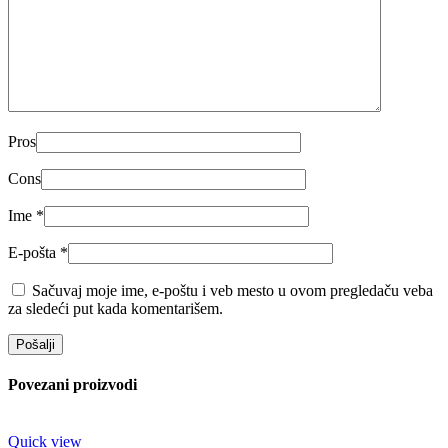
Pros
Cons
Ime
*
E-pošta
*
Sačuvaj moje ime, e-poštu i veb mesto u ovom pregledaču veba
za sledeći put kada komentarišem.
Povezani proizvodi
Quick view