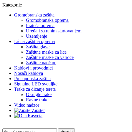
Kategorije
Gromobranska zaštita
Gromobranska oprema
Prateća oprema
Uređaji sa ranim startovanjem
Uzemljenje
Lična zaštitna oprema
Zaštita glave
Zaštitne maske za lice
Zaštitne maske za varioce
Zaštitne naočare
Kablovi i provodnici
Nosači kablova
Prenaponska zaštita
Signalne LED svetiljke
Trake za dizanje tereta
Okrugle trake
Ravne trake
Video nadzor
Zipster
Rasveta
Search