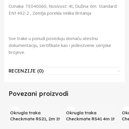
Oznaka: TE040060, Nosivost: 4t, Dužina: 6m Standard:
EN1492-2 , Zemlja porekla Velika Britanija
Sve trake u ponudi poseduju domaću atestnu
dokumentaciju, sertifikate kao i jedinstvene serijske
brojeve.
RECENZIJE (0)
Povezani proizvodi
Okrugla traka
Okrugla traka
Okr
Checkmate RS21, 2m 1t
Checkmate RS41 4m 1t
Ch