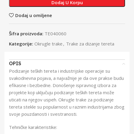
Dodaj U Korpu
Dodaj u omiljene
Šifra proizvoda:
TE040060
Kategorije:
Okrugle trake
,
Trake za dizanje tereta
OPIS
Podizanje teških tereta i industrijske operacije su
svakodnevna pojava, a najvažnije je da ove prakse budu
efikasne i bezbedne. Donošenje ispravnog izbora za
projekte koji uključuju podizanje teških tereta može
uticati na njegov uspeh. Okrugle trake za podizanje
tereta stekle su popularnost u raznim industrijama zbog
svoje pouzdanosti i svestranosti.
Tehničke karakteristike: