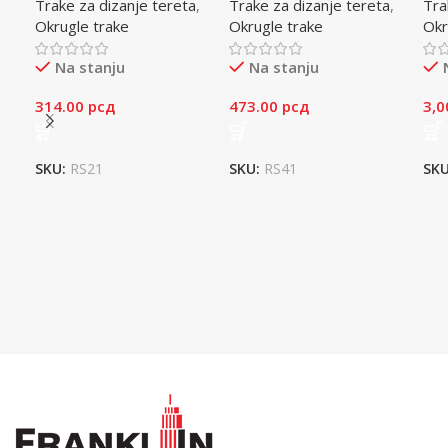
Trake za dizanje tereta
,
Trake za dizanje tereta
,
Tra
Okrugle trake
Okrugle trake
Okr
Na stanju
Na stanju
314.00
рсд
473.00
рсд
3,0
SKU:
RS21
SKU:
RS41
SK