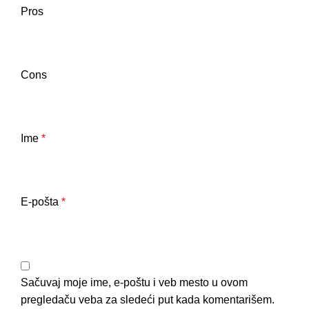
Pros
Cons
Ime
*
E-pošta
*
Sačuvaj moje ime, e-poštu i veb mesto u ovom
pregledaču veba za sledeći put kada komentarišem.