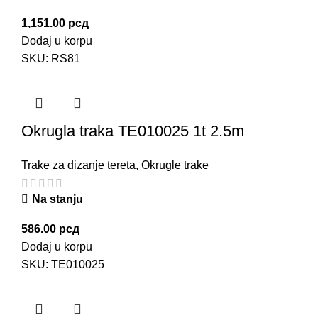
1,151.00
рсд
Dodaj u korpu
SKU:
RS81
Okrugla traka TE010025 1t 2.5m
Trake za dizanje tereta
,
Okrugle trake
Na stanju
586.00
рсд
Dodaj u korpu
SKU:
TE010025