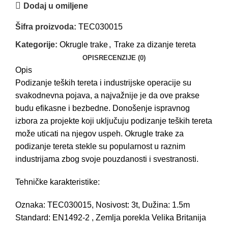
Dodaj u omiljene
Šifra proizvoda:
TEC030015
Kategorije:
Okrugle trake
,
Trake za dizanje tereta
OPIS
RECENZIJE (0)
Opis
Podizanje teških tereta i industrijske operacije su
svakodnevna pojava, a najvažnije je da ove prakse
budu efikasne i bezbedne. Donošenje ispravnog
izbora za projekte koji uključuju podizanje teških tereta
može uticati na njegov uspeh. Okrugle trake za
podizanje tereta stekle su popularnost u raznim
industrijama zbog svoje pouzdanosti i svestranosti.
Tehničke karakteristike:
Oznaka: TEC030015, Nosivost: 3t, Dužina: 1.5m
Standard: EN1492-2 , Zemlja porekla Velika Britanija