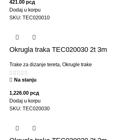
421.00
рсд
Dodaj u korpu
SKU:
TEC020010
Okrugla traka TEC020030 2t 3m
Trake za dizanje tereta
,
Okrugle trake
Na stanju
1,226.00
рсд
Dodaj u korpu
SKU:
TEC020030