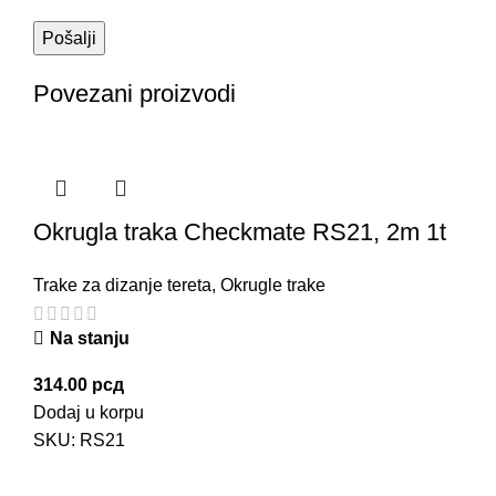
Povezani proizvodi
Okrugla traka Checkmate RS21, 2m 1t
Trake za dizanje tereta
,
Okrugle trake
Na stanju
314.00
рсд
Dodaj u korpu
SKU:
RS21