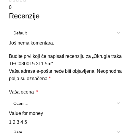
0
Recenzije
Još nema komentara.
Budite prvi koji će napisati recenziju za „Okrugla traka
TEC030015 3t 1.5m“
Vaša adresa e-pošte neće biti objavljena.
Neophodna
polja su označena
*
Vaša ocena
*
Value for money
1
2
3
4
5