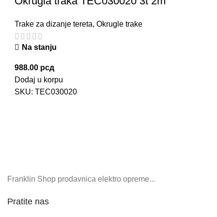
Okrugla traka TEC030020 3t 2m
Trake za dizanje tereta
,
Okrugle trake
Na stanju
988.00
рсд
Dodaj u korpu
SKU:
TEC030020
Franklin Shop prodavnica elektro opreme...
Pratite nas