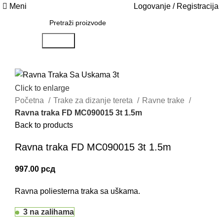
Meni
Logovanje / Registracija
Search
Click to enlarge
Početna
Trake za dizanje tereta
Ravne trake
Ravna traka FD MC090015 3t 1.5m
Back to products
Ravna traka FD MC090015 3t 1.5m
997.00
рсд
Ravna poliesterna traka sa uškama.
3 na zalihama