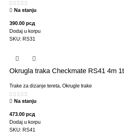
Na stanju
390.00
рсд
Dodaj u korpu
SKU:
RS31
Okrugla traka Checkmate RS41 4m 1t
Trake za dizanje tereta
,
Okrugle trake
Na stanju
473.00
рсд
Dodaj u korpu
SKU:
RS41