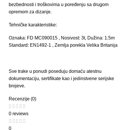
bezbednosti i troškovima u poređenju sa drugom
opremom za dizanje.
Tehničke karakteristike:
Oznaka: FD MC090015 , Nosivost: 3t, Dužina: 1.5m
Standard: EN1492-1 , Zemlja porekla Velika Britanija
Sve trake u ponudi poseduju domaću atestnu
dokumentaciju, sertifikate kao i jedinstvene serijske
brojeve.
Recenzije (0)
0 reviews
0