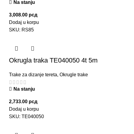
Na stanju
3,008.00
рсд
Dodaj u korpu
SKU:
RS85
Okrugla traka TE040050 4t 5m
Trake za dizanje tereta
,
Okrugle trake
Na stanju
2,733.00
рсд
Dodaj u korpu
SKU:
TE040050