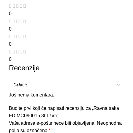
0
0
0
0
Recenzije
Još nema komentara.
Budite prvi koji će napisati recenziju za „Ravna traka
FD MC090015 3t 1.5m“
Vaša adresa e-pošte neće biti objavljena.
Neophodna
polja su označena
*