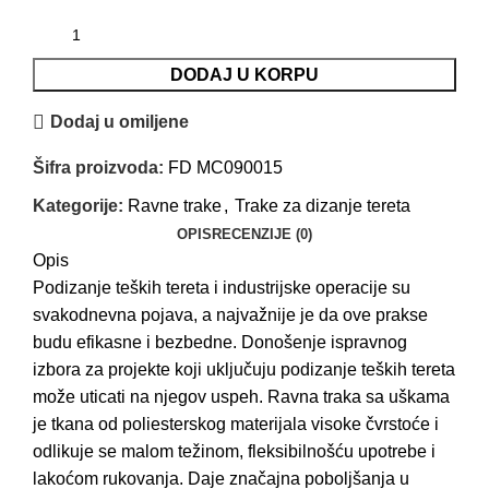
DODAJ U KORPU
Dodaj u omiljene
Šifra proizvoda:
FD MC090015
Kategorije:
Ravne trake
,
Trake za dizanje tereta
OPIS
RECENZIJE (0)
Opis
Podizanje teških tereta i industrijske operacije su
svakodnevna pojava, a najvažnije je da ove prakse
budu efikasne i bezbedne. Donošenje ispravnog
izbora za projekte koji uključuju podizanje teških tereta
može uticati na njegov uspeh. Ravna traka sa uškama
je tkana od poliesterskog materijala visoke čvrstoće i
odlikuje se malom težinom, fleksibilnošću upotrebe i
lakoćom rukovanja. Daje značajna poboljšanja u