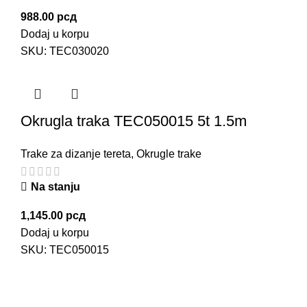
988.00
рсд
Dodaj u korpu
SKU:
TEC030020
Okrugla traka TEC050015 5t 1.5m
Trake za dizanje tereta
,
Okrugle trake
Na stanju
1,145.00
рсд
Dodaj u korpu
SKU:
TEC050015