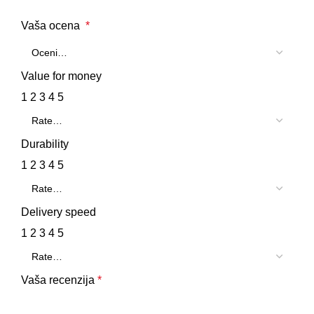
Vaša ocena
*
Value for money
1
2
3
4
5
Durability
1
2
3
4
5
Delivery speed
1
2
3
4
5
Vaša recenzija
*