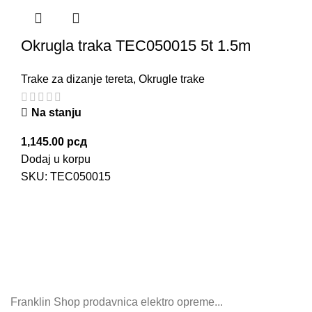
Okrugla traka TEC050015 5t 1.5m
Trake za dizanje tereta
,
Okrugle trake
Na stanju
1,145.00
рсд
Dodaj u korpu
SKU:
TEC050015
Franklin Shop prodavnica elektro opreme...