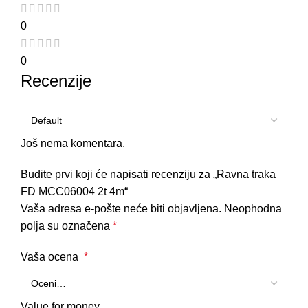
0
0
Recenzije
Još nema komentara.
Budite prvi koji će napisati recenziju za „Ravna traka
FD MCC06004 2t 4m“
Vaša adresa e-pošte neće biti objavljena.
Neophodna
polja su označena
*
Vaša ocena
*
Value for money