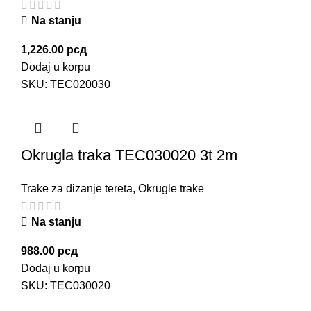
Na stanju
1,226.00
рсд
Dodaj u korpu
SKU:
TEC020030
Okrugla traka TEC030020 3t 2m
Trake za dizanje tereta
,
Okrugle trake
Na stanju
988.00
рсд
Dodaj u korpu
SKU:
TEC030020