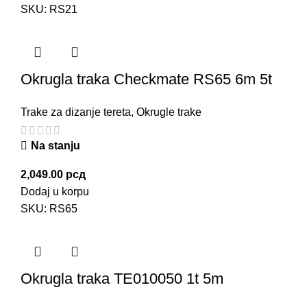
SKU:
RS21
Okrugla traka Checkmate RS65 6m 5t
Trake za dizanje tereta
,
Okrugle trake
Na stanju
2,049.00
рсд
Dodaj u korpu
SKU:
RS65
Okrugla traka TE010050 1t 5m