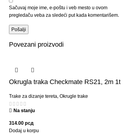
Sačuvaj moje ime, e-poštu i veb mesto u ovom
pregledaču veba za sledeći put kada komentarišem.
Povezani proizvodi
Okrugla traka Checkmate RS21, 2m 1t
Trake za dizanje tereta
,
Okrugle trake
Na stanju
314.00
рсд
Dodaj u korpu