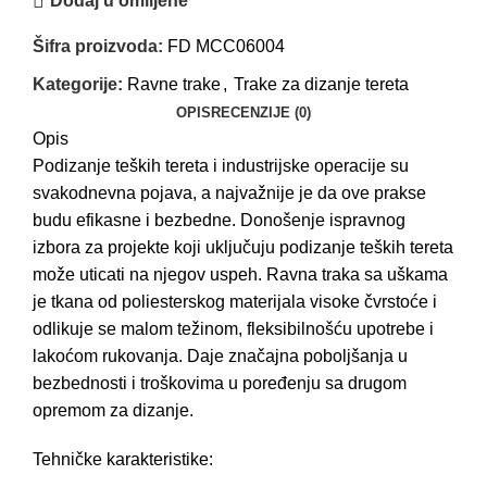
Dodaj u omiljene
Šifra proizvoda:
FD MCC06004
Kategorije:
Ravne trake
,
Trake za dizanje tereta
OPIS
RECENZIJE (0)
Opis
Podizanje teških tereta i industrijske operacije su
svakodnevna pojava, a najvažnije je da ove prakse
budu efikasne i bezbedne. Donošenje ispravnog
izbora za projekte koji uključuju podizanje teških tereta
može uticati na njegov uspeh. Ravna traka sa uškama
je tkana od poliesterskog materijala visoke čvrstoće i
odlikuje se malom težinom, fleksibilnošću upotrebe i
lakoćom rukovanja. Daje značajna poboljšanja u
bezbednosti i troškovima u poređenju sa drugom
opremom za dizanje.
Tehničke karakteristike: