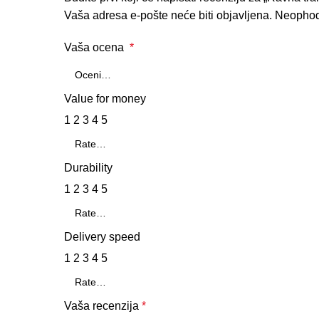
Vaša adresa e-pošte neće biti objavljena.
Neophod
Vaša ocena
*
Value for money
1
2
3
4
5
Durability
1
2
3
4
5
Delivery speed
1
2
3
4
5
Vaša recenzija
*