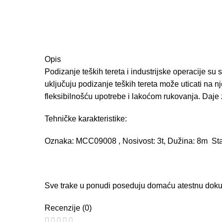
Opis
Podizanje teških tereta i industrijske operacije s
uključuju podizanje teških tereta može uticati na 
fleksibilnošću upotrebe i lakoćom rukovanja. Da
Tehničke karakteristike:
Oznaka: MCC09008 , Nosivost: 3t, Dužina: 8m Stan
Sve trake u ponudi poseduju domaću atestnu dokumen
Recenzije (0)