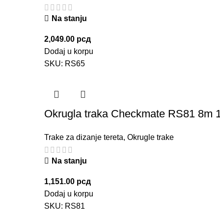
Na stanju
2,049.00
рсд
Dodaj u korpu
SKU:
RS65
Okrugla traka Checkmate RS81 8m 1
Trake za dizanje tereta
,
Okrugle trake
Na stanju
1,151.00
рсд
Dodaj u korpu
SKU:
RS81