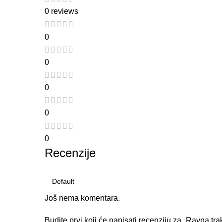
0 reviews
0
0
0
0
0
Recenzije
Još nema komentara.
Budite prvi koji će napisati recenziju za „Ravna 