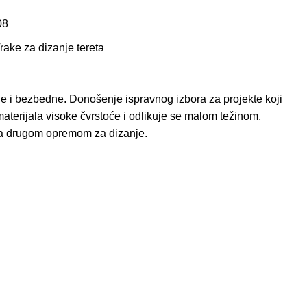
08
rake za dizanje tereta
ne i bezbedne. Donošenje ispravnog izbora za projekte koji
terijala visoke čvrstoće i odlikuje se malom težinom,
 sa drugom opremom za dizanje.