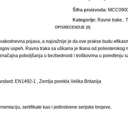
Šifra proizvoda:
MCC090
Kategorije:
Ravne trake
,
T
OPIS
RECENZIJE (0)
u svakodnevna pojava, a najvažnije je da ove prakse budu efikas
njegov uspeh. Ravna traka sa uškama je tkana od poliesterskog ma
je značajna poboljšanja u bezbednosti i troškovima u poređenju
dard: EN1492-1 , Zemlja porekla Velika Britanija
taciju, sertifikate kao i jedinstvene serijske brojeve.