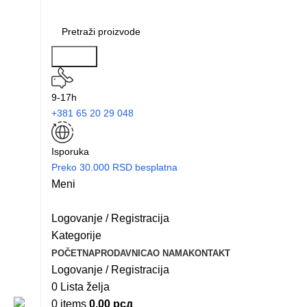
Search
9-17h
+381 65 20 29 048
Isporuka
Preko 30.000 RSD besplatna
Meni
Logovanje / Registracija
Kategorije
POČETNA
PRODAVNICA
O NAMA
KONTAKT
Logovanje / Registracija
0
Lista želja
0
items
0.00
рсд