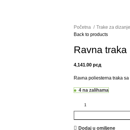
Početna
Trake za dizanje
Back to products
Ravna traka
4,141.00
рсд
Ravna poliesterna traka s
4 na zalihama
Dodaj u omiljene