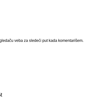
gledaču veba za sledeći put kada komentarišem.
t