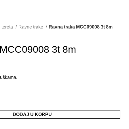
 tereta
Ravne trake
Ravna traka MCC09008 3t 8m
 MCC09008 3t 8m
a uškama.
DODAJ U KORPU