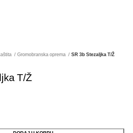
aštita
Gromobranska oprema
SR 3b Stezaljka T/Ž
jka T/Ž