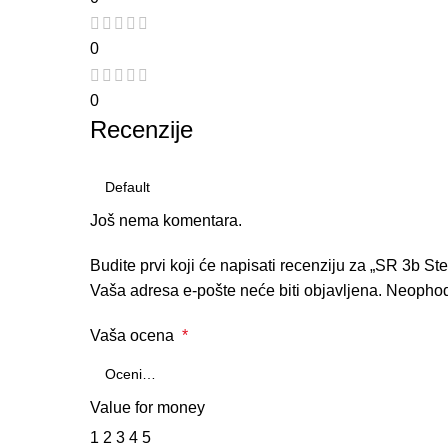
0
0
Recenzije
Još nema komentara.
Budite prvi koji će napisati recenziju za „SR 3b Ste
Vaša adresa e-pošte neće biti objavljena.
Neophod
Vaša ocena
*
Value for money
1
2
3
4
5