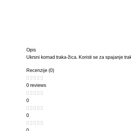
Opis
Ukrsni komad traka-žica. Koristi se za spajanje tra
Recenzije (0)
0 reviews
0
0
0