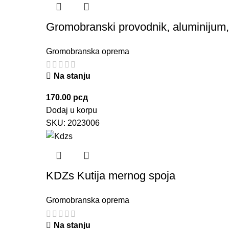
Gromobranski provodnik, aluminiju
Gromobranska oprema
Na stanju
170.00
рсд
Dodaj u korpu
SKU:
2023006
KDZs Kutija mernog spoja
Gromobranska oprema
Na stanju