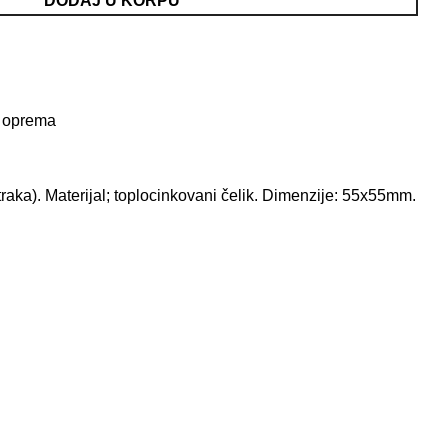
DODAJ U KORPU
 oprema
traka). Materijal; toplocinkovani čelik. Dimenzije: 55x55mm.