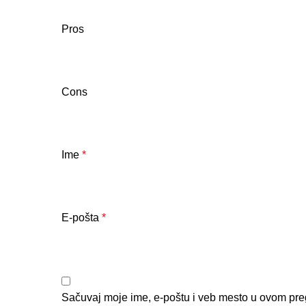
Pros
Cons
Ime
*
E-pošta
*
Sačuvaj moje ime, e-poštu i veb mesto u ovom pre