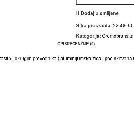
Dodaj u omiljene
Šifra proizvoda:
2258833
Kategorija:
Gromobranska
OPIS
RECENZIJE (0)
kastih i okruglih provodnika ( aluminijumska žica i pocinkovana 