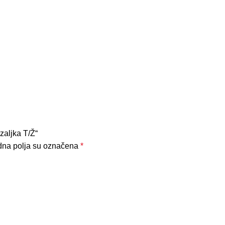
zaljka T/Ž“
na polja su označena
*