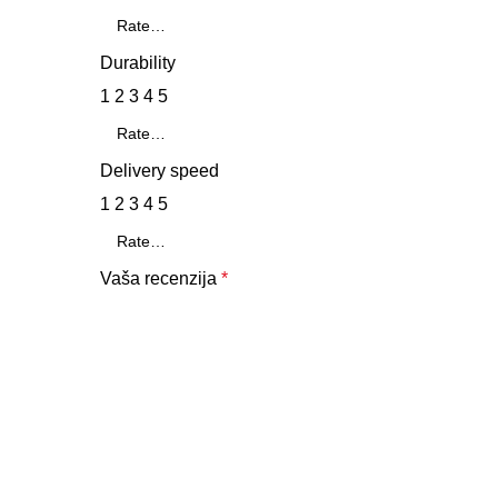
Durability
1
2
3
4
5
Delivery speed
1
2
3
4
5
Vaša recenzija
*