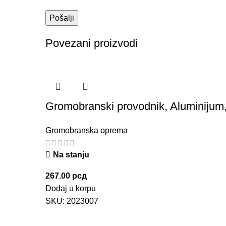
Povezani proizvodi
Gromobranski provodnik, Aluminiju
Gromobranska oprema
Na stanju
267.00
рсд
Dodaj u korpu
SKU:
2023007