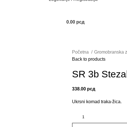
0.00
рсд
Početna
Gromobranska z
Back to products
SR 3b Stezal
338.00
рсд
Ukrsni komad traka-žica.