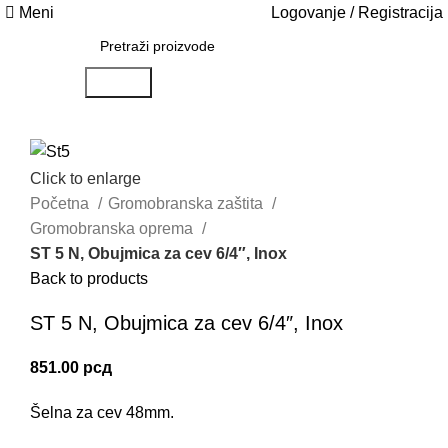
Meni
Logovanje / Registracija
Search
Click to enlarge
Početna
Gromobranska zaštita
Gromobranska oprema
ST 5 N, Obujmica za cev 6/4″, Inox
Back to products
ST 5 N, Obujmica za cev 6/4″, Inox
851.00
рсд
Šelna za cev 48mm.