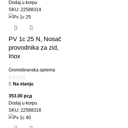
Dodaj u korpu
SKU:
22588314
PV 1c 25 N, Nosač
provodnika za zid,
Inox
Gromobranska oprema
Na stanju
353.00
рсд
Dodaj u korpu
SKU:
22588318