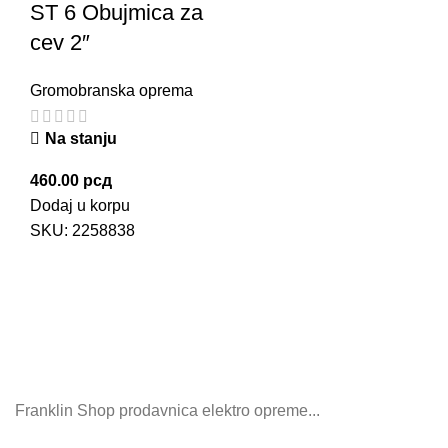
ST 6 Obujmica za
cev 2″
Gromobranska oprema
Na stanju
460.00
рсд
Dodaj u korpu
SKU:
2258838
Franklin Shop prodavnica elektro opreme...