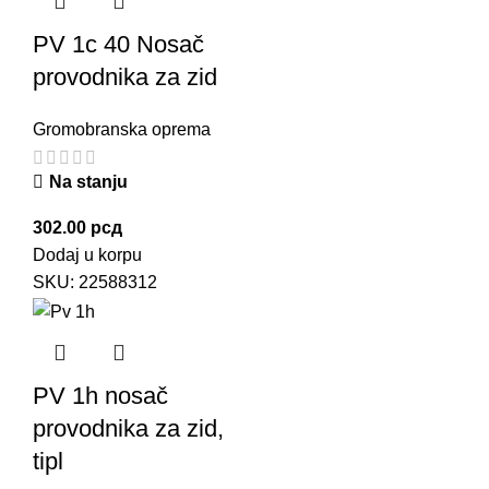
PV 1c 40 Nosač
provodnika za zid
Gromobranska oprema
Na stanju
302.00
рсд
Dodaj u korpu
SKU:
22588312
PV 1h nosač
provodnika za zid,
tipl