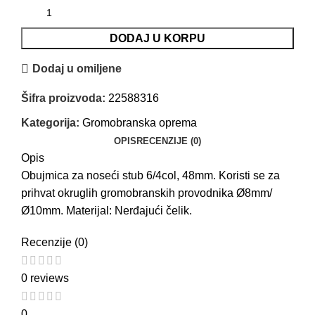
DODAJ U KORPU
Dodaj u omiljene
Šifra proizvoda:
22588316
Kategorija:
Gromobranska oprema
OPIS
RECENZIJE (0)
Opis
Obujmica za noseći stub 6/4col, 48mm. Koristi se za
prihvat okruglih gromobranskih provodnika Ø8mm/
Ø10mm. Materijal: Nerđajući čelik.
Recenzije (0)
0 reviews
0