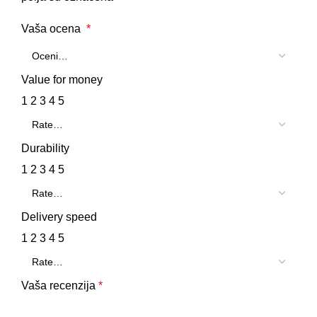
Vaša ocena
*
Value for money
1
2
3
4
5
Durability
1
2
3
4
5
Delivery speed
1
2
3
4
5
Vaša recenzija
*