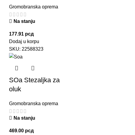
Gromobranska oprema
Na stanju
177.91
рсд
Dodaj u korpu
SKU:
22588323
SOa Stezaljka za
oluk
Gromobranska oprema
Na stanju
469.00
рсд