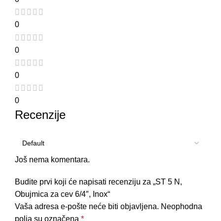
0
0
0
0
Recenzije
Još nema komentara.
Budite prvi koji će napisati recenziju za „ST 5 N,
Obujmica za cev 6/4″, Inox“
Vaša adresa e-pošte neće biti objavljena.
Neophodna
polja su označena
*