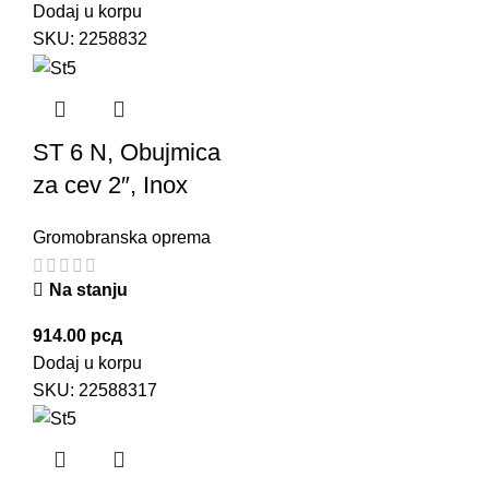
Dodaj u korpu
SKU:
2258832
ST 6 N, Obujmica
za cev 2″, Inox
Gromobranska oprema
Na stanju
914.00
рсд
Dodaj u korpu
SKU:
22588317