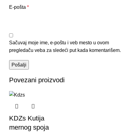
E-pošta
*
Sačuvaj moje ime, e-poštu i veb mesto u ovom
pregledaču veba za sledeći put kada komentarišem.
Povezani proizvodi
KDZs Kutija
mernog spoja