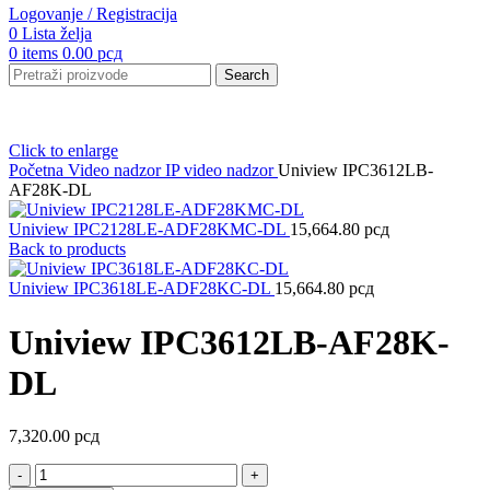
Logovanje / Registracija
0
Lista želja
0
items
0.00
рсд
Search
Click to enlarge
Početna
Video nadzor
IP video nadzor
Uniview IPC3612LB-
AF28K-DL
Uniview IPC2128LE-ADF28KMC-DL
15,664.80
рсд
Back to products
Uniview IPC3618LE-ADF28KC-DL
15,664.80
рсд
Uniview IPC3612LB-AF28K-
DL
7,320.00
рсд
Uniview