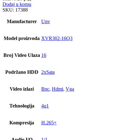
Dodaj u korpu
SKU:
17388
Manufacturer
Unv
Model proizvoda
XVR302-16Q3
Broj Video Ulaza
16
Podržano HDD
2xSata
Video izlazi
Bnc
,
Hdmi
,
Vga
Tehnologija
4u1
Kompresija
H.265+
Audio I/O
1/1