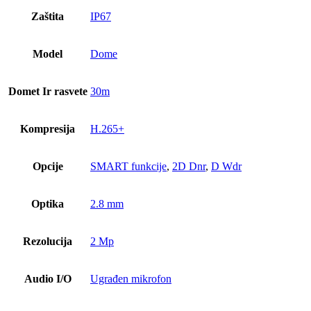
Zaštita
IP67
Model
Dome
Domet Ir rasvete
30m
Kompresija
H.265+
Opcije
SMART funkcije
,
2D Dnr
,
D Wdr
Optika
2.8 mm
Rezolucija
2 Mp
Audio I/O
Ugrađen mikrofon