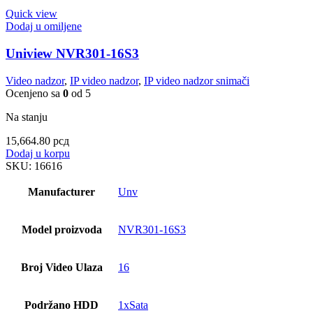
Quick view
Dodaj u omiljene
Uniview NVR301-16S3
Video nadzor
,
IP video nadzor
,
IP video nadzor snimači
Ocenjeno sa
0
od 5
Na stanju
15,664.80
рсд
Dodaj u korpu
SKU:
16616
Manufacturer
Unv
Model proizvoda
NVR301-16S3
Broj Video Ulaza
16
Podržano HDD
1xSata