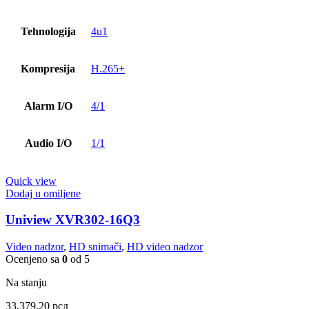
Tehnologija
4u1
Kompresija
H.265+
Alarm I/O
4/1
Audio I/O
1/1
Quick view
Dodaj u omiljene
Uniview XVR302-16Q3
Video nadzor
,
HD snimači
,
HD video nadzor
Ocenjeno sa
0
od 5
Na stanju
33,379.20
рсд