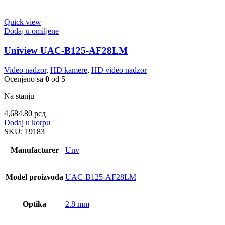
Quick view
Dodaj u omiljene
Uniview UAC-B125-AF28LM
Video nadzor
,
HD kamere
,
HD video nadzor
Ocenjeno sa
0
od 5
Na stanju
4,684.80
рсд
Dodaj u korpu
SKU:
19183
Manufacturer
Unv
Model proizvoda
UAC-B125-AF28LM
Optika
2.8 mm