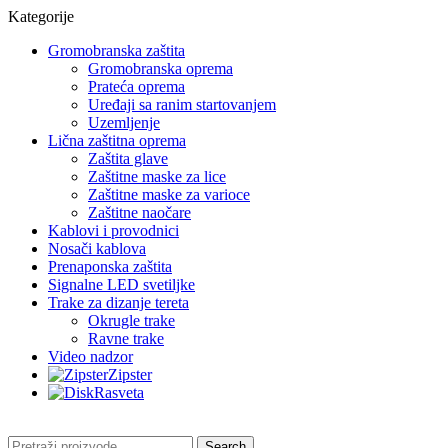
Kategorije
Gromobranska zaštita
Gromobranska oprema
Prateća oprema
Uređaji sa ranim startovanjem
Uzemljenje
Lična zaštitna oprema
Zaštita glave
Zaštitne maske za lice
Zaštitne maske za varioce
Zaštitne naočare
Kablovi i provodnici
Nosači kablova
Prenaponska zaštita
Signalne LED svetiljke
Trake za dizanje tereta
Okrugle trake
Ravne trake
Video nadzor
Zipster
Rasveta
Search