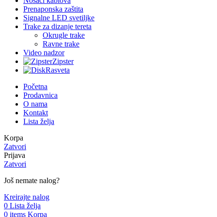
Nosači kablova
Prenaponska zaštita
Signalne LED svetiljke
Trake za dizanje tereta
Okrugle trake
Ravne trake
Video nadzor
Zipster
Rasveta
Početna
Prodavnica
O nama
Kontakt
Lista želja
Korpa
Zatvori
Prijava
Zatvori
Još nemate nalog?
Kreirajte nalog
0
Lista želja
0
items
Korpa