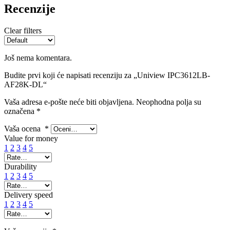
Recenzije
Clear filters
Još nema komentara.
Budite prvi koji će napisati recenziju za „Uniview IPC3612LB-
AF28K-DL“
Vaša adresa e-pošte neće biti objavljena.
Neophodna polja su
označena
*
Vaša ocena
*
Value for money
1
2
3
4
5
Durability
1
2
3
4
5
Delivery speed
1
2
3
4
5