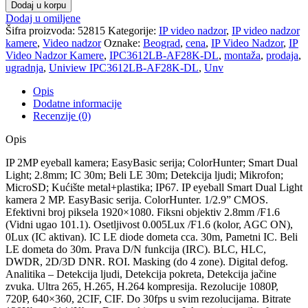
IPC3612LB-
Dodaj u korpu
AF28K-
Dodaj u omiljene
DL
Šifra proizvoda:
52815
Kategorije:
IP video nadzor
,
IP video nadzor
količina
kamere
,
Video nadzor
Oznake:
Beograd
,
cena
,
IP Video Nadzor
,
IP
Video Nadzor Kamere
,
IPC3612LB-AF28K-DL
,
montaža
,
prodaja
,
ugradnja
,
Uniview IPC3612LB-AF28K-DL
,
Unv
Opis
Dodatne informacije
Recenzije (0)
Opis
IP 2MP eyeball kamera; EasyBasic serija; ColorHunter; Smart Dual
Light; 2.8mm; IC 30m; Beli LE 30m; Detekcija ljudi; Mikrofon;
MicroSD; Kućište metal+plastika; IP67. IP eyeball Smart Dual Light
kamera 2 MP. EasyBasic serija. ColorHunter. 1/2.9” CMOS.
Efektivni broj piksela 1920×1080. Fiksni objektiv 2.8mm /F1.6
(Vidni ugao 101.1). Osetljivost 0.005Lux /F1.6 (kolor, AGC ON),
0Lux (IC aktivan). IC LE diode dometa cca. 30m, Pametni IC. Beli
LE dometa do 30m. Prava D/N funkcija (IRC). BLC, HLC,
DWDR, 2D/3D DNR. ROI. Masking (do 4 zone). Digital defog.
Analitika – Detekcija ljudi, Detekcija pokreta, Detekcija jačine
zvuka. Ultra 265, H.265, H.264 kompresija. Rezolucije 1080P,
720P, 640×360, 2CIF, CIF. Do 30fps u svim rezolucijama. Bitrate