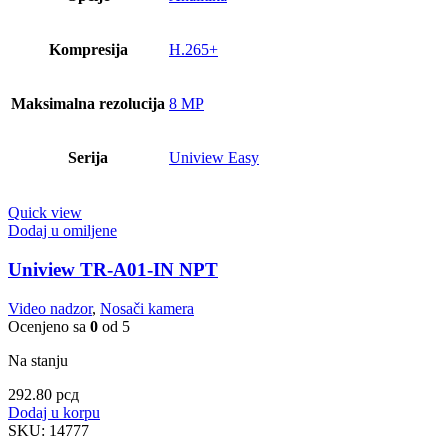
Kompresija
H.265+
Maksimalna rezolucija
8 MP
Serija
Uniview Easy
Quick view
Dodaj u omiljene
Uniview TR-A01-IN NPT
Video nadzor
,
Nosači kamera
Ocenjeno sa
0
od 5
Na stanju
292.80
рсд
Dodaj u korpu
SKU:
14777