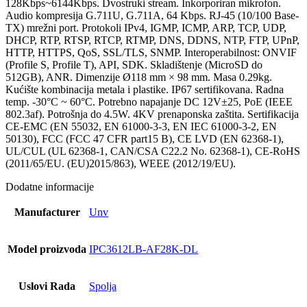
128Kbps~6144Kbps. Dvostruki stream. Inkorporiran mikrofon.
Audio kompresija G.711U, G.711A, 64 Kbps. RJ-45 (10/100 Base-
TX) mrežni port. Protokoli IPv4, IGMP, ICMP, ARP, TCP, UDP,
DHCP, RTP, RTSP, RTCP, RTMP, DNS, DDNS, NTP, FTP, UPnP,
HTTP, HTTPS, QoS, SSL/TLS, SNMP. Interoperabilnost: ONVIF
(Profile S, Profile T), API, SDK. Skladištenje (MicroSD do
512GB), ANR. Dimenzije Ø118 mm × 98 mm. Masa 0.29kg.
Kućište kombinacija metala i plastike. IP67 sertifikovana. Radna
temp. -30°C ~ 60°C. Potrebno napajanje DC 12V±25, PoE (IEEE
802.3af). Potrošnja do 4.5W. 4KV prenaponska zaštita. Sertifikacija
CE-EMC (EN 55032, EN 61000-3-3, EN IEC 61000-3-2, EN
50130), FCC (FCC 47 CFR part15 B), CE LVD (EN 62368-1),
UL/CUL (UL 62368-1, CAN/CSA C22.2 No. 62368-1), CE-RoHS
(2011/65/EU. (EU)2015/863), WEEE (2012/19/EU).
Dodatne informacije
Manufacturer
Unv
Model proizvoda
IPC3612LB-AF28K-DL
Uslovi Rada
Spolja