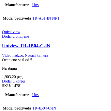
Manufacturer
Unv
Model proizvoda
TR-A01-IN NPT
Quick view
Dodaj u omiljene
Uniview TR-JB04-C-IN
Video nadzor
,
Nosači kamera
Ocenjeno sa
0
od 5
Na stanju
1,903.20
рсд
Dodaj u korpu
SKU:
14781
Manufacturer
Unv
Model proizvoda
TR-JB04-C-IN