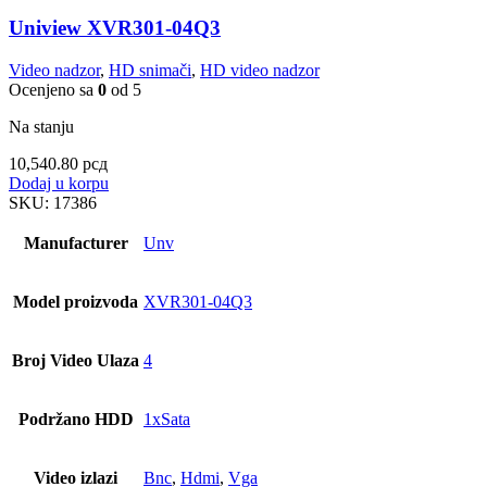
Uniview XVR301-04Q3
Video nadzor
,
HD snimači
,
HD video nadzor
Ocenjeno sa
0
od 5
Na stanju
10,540.80
рсд
Dodaj u korpu
SKU:
17386
Manufacturer
Unv
Model proizvoda
XVR301-04Q3
Broj Video Ulaza
4
Podržano HDD
1xSata
Video izlazi
Bnc
,
Hdmi
,
Vga