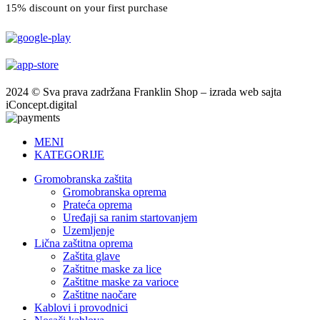
15% discount on your first purchase
2024 © Sva prava zadržana Franklin Shop – izrada web sajta
iConcept.digital
MENI
KATEGORIJE
Gromobranska zaštita
Gromobranska oprema
Prateća oprema
Uređaji sa ranim startovanjem
Uzemljenje
Lična zaštitna oprema
Zaštita glave
Zaštitne maske za lice
Zaštitne maske za varioce
Zaštitne naočare
Kablovi i provodnici