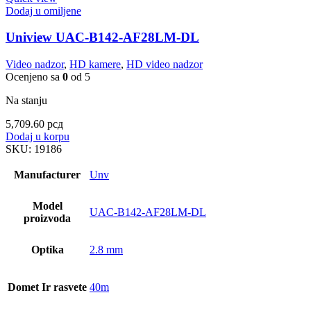
Dodaj u omiljene
Uniview UAC-B142-AF28LM-DL
Video nadzor
,
HD kamere
,
HD video nadzor
Ocenjeno sa
0
od 5
Na stanju
5,709.60
рсд
Dodaj u korpu
SKU:
19186
Manufacturer
Unv
Model
UAC-B142-AF28LM-DL
proizvoda
Optika
2.8 mm
Domet Ir rasvete
40m