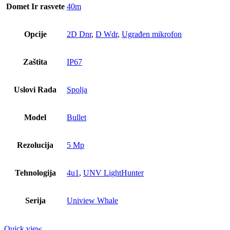
Domet Ir rasvete
40m
Opcije
2D Dnr
,
D Wdr
,
Ugrađen mikrofon
Zaštita
IP67
Uslovi Rada
Spolja
Model
Bullet
Rezolucija
5 Mp
Tehnologija
4u1
,
UNV LightHunter
Serija
Uniview Whale
Quick view