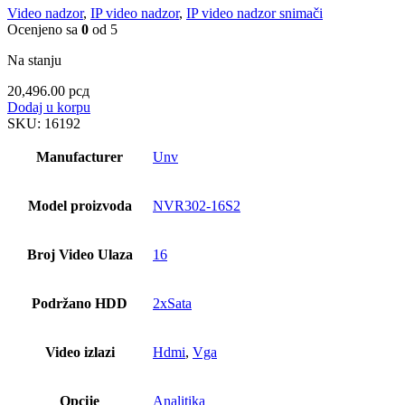
Video nadzor
,
IP video nadzor
,
IP video nadzor snimači
Ocenjeno sa
0
od 5
Na stanju
20,496.00
рсд
Dodaj u korpu
SKU:
16192
Manufacturer
Unv
Model proizvoda
NVR302-16S2
Broj Video Ulaza
16
Podržano HDD
2xSata
Video izlazi
Hdmi
,
Vga
Opcije
Analitika