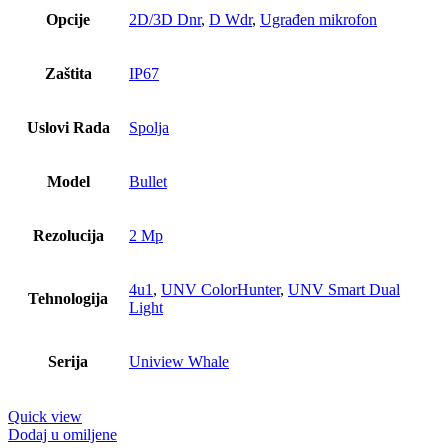
Opcije
2D/3D Dnr
,
D Wdr
,
Ugrađen mikrofon
Zaštita
IP67
Uslovi Rada
Spolja
Model
Bullet
Rezolucija
2 Mp
4u1
,
UNV ColorHunter
,
UNV Smart Dual
Tehnologija
Light
Serija
Uniview Whale
Quick view
Dodaj u omiljene