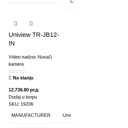
C-IN
Uniview TR-JB12-
IN
Video nadzor
,
Nosači
kamera
Na stanju
12,736.80
рсд
Dodaj u korpu
SKU:
19206
MANUFACTURER
Unv