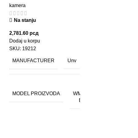
kamera
Na stanju
2,781.60
рсд
Dodaj u korpu
SKU:
19212
MANUFACTURER
Unv
TR-
MODEL PROIZVODA
WM03-
B-IN