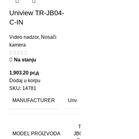
Uniview TR-JB04-
C-IN
Video nadzor
,
Nosači
kamera
Na stanju
1,903.20
рсд
Dodaj u korpu
SKU:
14781
MANUFACTURER
Unv
TR-
MODEL PROIZVODA
JB04-