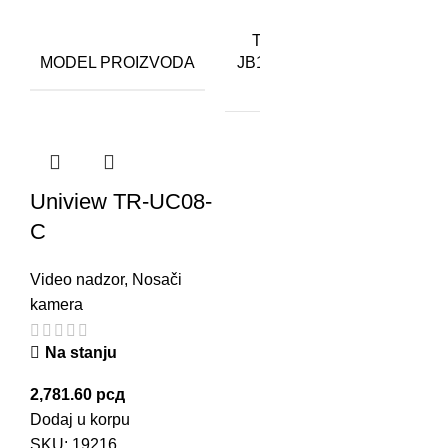
TR-
MODEL PROIZVODA
JB12-
IN
Uniview TR-UC08-
C
Video nadzor
,
Nosači
kamera
Na stanju
2,781.60
рсд
Dodaj u korpu
SKU:
19216