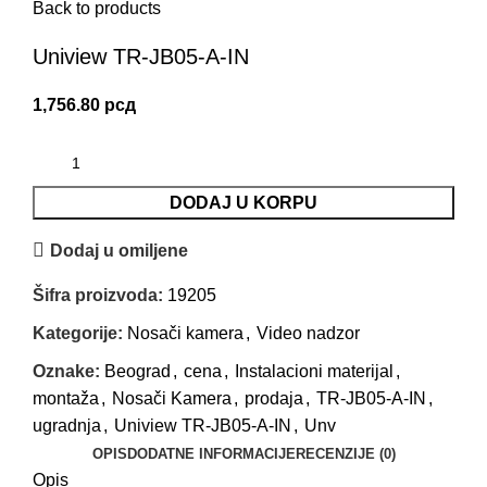
Back to products
Uniview TR-JB05-A-IN
1,756.80
рсд
DODAJ U KORPU
Dodaj u omiljene
Šifra proizvoda:
19205
Kategorije:
Nosači kamera
,
Video nadzor
Oznake:
Beograd
,
cena
,
Instalacioni materijal
,
montaža
,
Nosači Kamera
,
prodaja
,
TR-JB05-A-IN
,
ugradnja
,
Uniview TR-JB05-A-IN
,
Unv
OPIS
DODATNE INFORMACIJE
RECENZIJE (0)
Opis