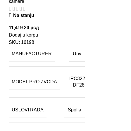
kamere
Na stanju
11,419.20
рсд
Dodaj u korpu
SKU:
16198
MANUFACTURER
Unv
IPC322SB-
MODEL PROIZVODA
DF28K-I0
USLOVI RADA
Spolja