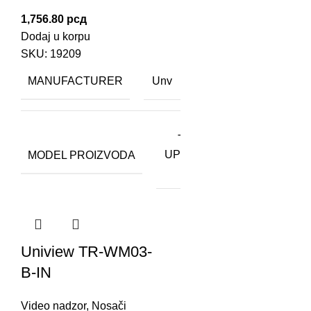
1,756.80
рсд
Dodaj u korpu
SKU:
19209
MANUFACTURER
Unv
TR-
MODEL PROIZVODA
UP06-
IN
Uniview TR-WM03-
B-IN
Video nadzor
,
Nosači