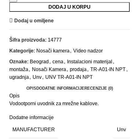
IN
DODAJ U KORPU
NPT
Dodaj u omiljene
količina
Šifra proizvoda:
14777
Kategorije:
Nosači kamera
,
Video nadzor
Oznake:
Beograd
,
cena
,
Instalacioni materijal
,
montaža
,
Nosači Kamera
,
prodaja
,
TR-A01-IN NPT
,
ugradnja
,
Unv
,
UNV TR-A01-IN NPT
OPIS
DODATNE INFORMACIJE
RECENZIJE (0)
Opis
Vodootporni uvodnik za mrežne kablove.
Dodatne informacije
MANUFACTURER
Unv