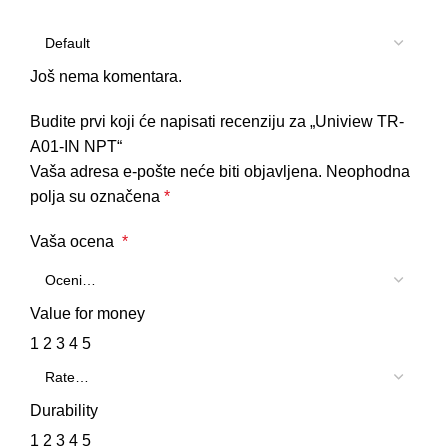
Još nema komentara.
Budite prvi koji će napisati recenziju za „Uniview TR-
A01-IN NPT“
Vaša adresa e-pošte neće biti objavljena.
Neophodna
polja su označena
*
Vaša ocena
*
Value for money
1
2
3
4
5
Durability
1
2
3
4
5