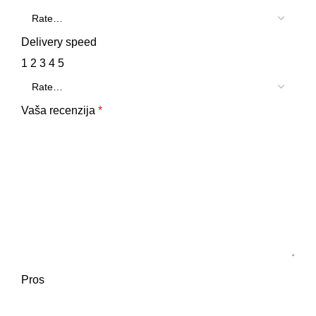
Delivery speed
1
2
3
4
5
Vaša recenzija
*
Pros