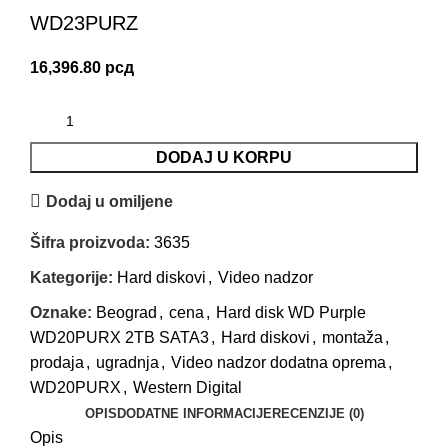
WD23PURZ
16,396.80
рсд
DODAJ U KORPU
Dodaj u omiljene
Šifra proizvoda:
3635
Kategorije:
Hard diskovi
,
Video nadzor
Oznake:
Beograd
,
cena
,
Hard disk WD Purple
WD20PURX 2TB SATA3
,
Hard diskovi
,
montaža
,
prodaja
,
ugradnja
,
Video nadzor dodatna oprema
,
WD20PURX
,
Western Digital
OPIS
DODATNE INFORMACIJE
RECENZIJE (0)
Opis