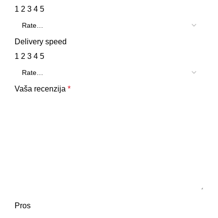
1
2
3
4
5
Delivery speed
1
2
3
4
5
Vaša recenzija
*
Pros