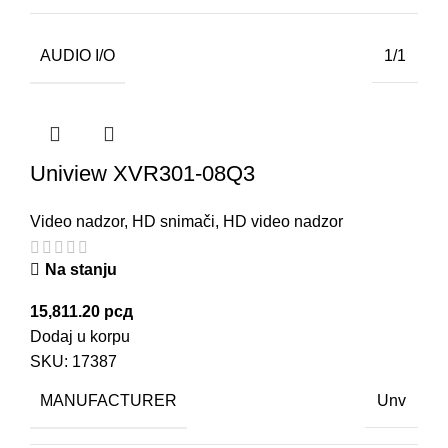
AUDIO I/O
1/1
Uniview XVR301-08Q3
Video nadzor
,
HD snimači
,
HD video nadzor
Na stanju
15,811.20
рсд
Dodaj u korpu
SKU:
17387
MANUFACTURER
Unv