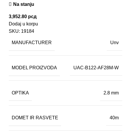
Na stanju
3,952.80
рсд
Dodaj u korpu
SKU:
19184
MANUFACTURER
Unv
MODEL PROIZVODA
UAC-B122-AF28M-W
OPTIKA
2.8 mm
DOMET IR RASVETE
40m