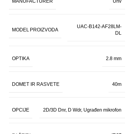
MANUFACTURER
Unv
UAC-B142-AF28LM-
MODEL PROIZVODA
DL
OPTIKA
2.8 mm
DOMET IR RASVETE
40m
OPCIJE
2D/3D Dnr
,
D Wdr
,
Ugrađen mikrofon