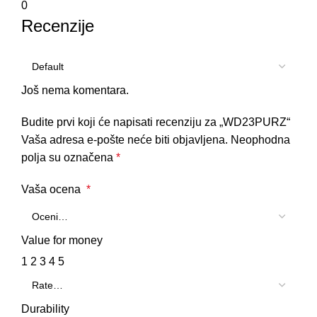
0
Recenzije
Još nema komentara.
Budite prvi koji će napisati recenziju za „WD23PURZ“
Vaša adresa e-pošte neće biti objavljena.
Neophodna
polja su označena
*
Vaša ocena
*
Value for money
1
2
3
4
5
Durability