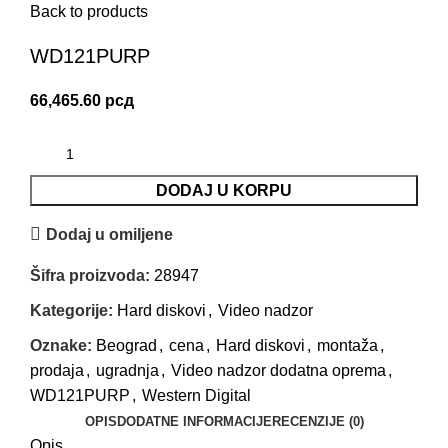
Back to products
WD121PURP
66,465.60
рсд
DODAJ U KORPU
Dodaj u omiljene
Šifra proizvoda:
28947
Kategorije:
Hard diskovi
,
Video nadzor
Oznake:
Beograd
,
cena
,
Hard diskovi
,
montaža
,
prodaja
,
ugradnja
,
Video nadzor dodatna oprema
,
WD121PURP
,
Western Digital
OPIS
DODATNE INFORMACIJE
RECENZIJE (0)
Opis