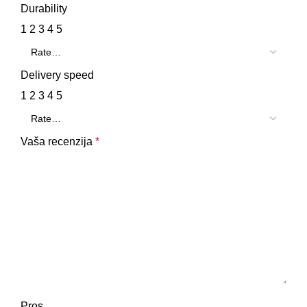
Durability
1
2
3
4
5
Delivery speed
1
2
3
4
5
Vaša recenzija
*
Pros