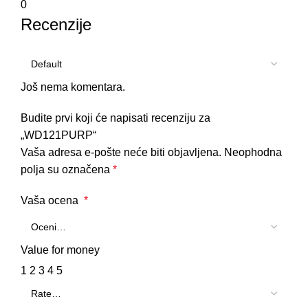
0
Recenzije
Još nema komentara.
Budite prvi koji će napisati recenziju za
„WD121PURP“
Vaša adresa e-pošte neće biti objavljena.
Neophodna
polja su označena
*
Vaša ocena
*
Value for money
1
2
3
4
5