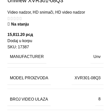
Uniview XVR301-08Q3
Video nadzor
,
HD snimači
,
HD video nadzor
Na stanju
15,811.20
рсд
Dodaj u korpu
SKU:
17387
MANUFACTURER
Unv
MODEL PROIZVODA
XVR301-08Q3
BROJ VIDEO ULAZA
8