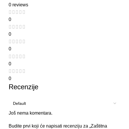
0 reviews
0
0
0
0
0
Recenzije
Još nema komentara.
Budite prvi koji će napisati recenziju za „Zaštitna