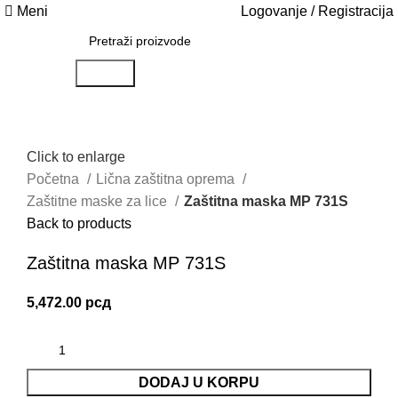
Meni
Logovanje / Registracija
Search
Click to enlarge
Početna
Lična zaštitna oprema
Zaštitne maske za lice
Zaštitna maska MP 731S
Back to products
Zaštitna maska MP 731S
5,472.00
рсд
DODAJ U KORPU