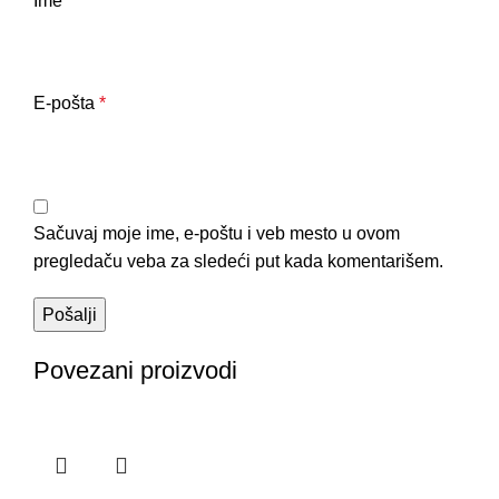
Ime
*
E-pošta
*
Sačuvaj moje ime, e-poštu i veb mesto u ovom
pregledaču veba za sledeći put kada komentarišem.
Povezani proizvodi