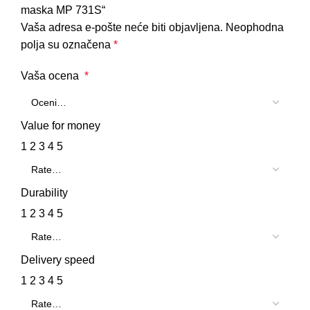
maska MP 731S“
Vaša adresa e-pošte neće biti objavljena.
Neophodna
polja su označena
*
Vaša ocena
*
Value for money
1
2
3
4
5
Durability
1
2
3
4
5
Delivery speed
1
2
3
4
5