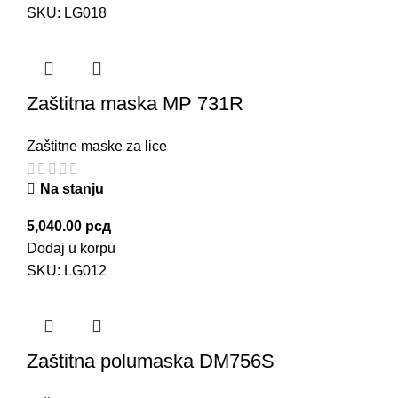
SKU:
LG018
Zaštitna maska MP 731R
Zaštitne maske za lice
Na stanju
5,040.00
рсд
Dodaj u korpu
SKU:
LG012
Zaštitna polumaska DM756S