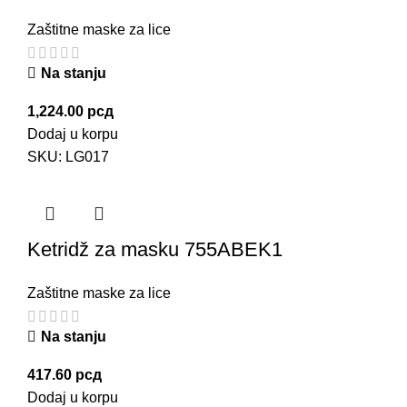
Zaštitne maske za lice
Na stanju
1,224.00
рсд
Dodaj u korpu
SKU:
LG017
Ketridž za masku 755ABEK1
Zaštitne maske za lice
Na stanju
417.60
рсд
Dodaj u korpu