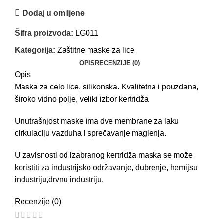
Dodaj u omiljene
Šifra proizvoda:
LG011
Kategorija:
Zaštitne maske za lice
OPIS
RECENZIJE (0)
Opis
Maska za celo lice, silikonska. Kvalitetna i pouzdana,
široko vidno polje, veliki izbor kertridža
Unutrašnjost maske ima dve membrane za laku
cirkulaciju vazduha i sprečavanje maglenja.
U zavisnosti od izabranog kertridža maska se može
koristiti za industrijsko održavanje, đubrenje, hemijsu
industriju,drvnu industriju.
Recenzije (0)