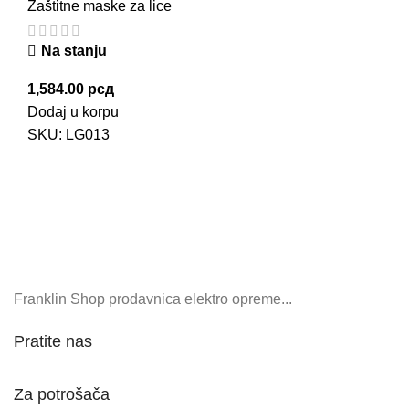
Zaštitne maske za lice
Na stanju
1,584.00
рсд
Dodaj u korpu
SKU:
LG013
Franklin Shop prodavnica elektro opreme...
Pratite nas
Za potrošača