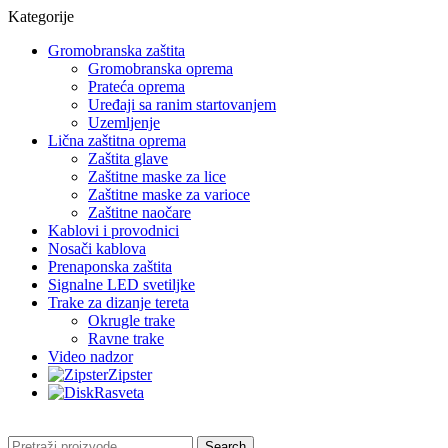
Kategorije
Gromobranska zaštita
Gromobranska oprema
Prateća oprema
Uređaji sa ranim startovanjem
Uzemljenje
Lična zaštitna oprema
Zaštita glave
Zaštitne maske za lice
Zaštitne maske za varioce
Zaštitne naočare
Kablovi i provodnici
Nosači kablova
Prenaponska zaštita
Signalne LED svetiljke
Trake za dizanje tereta
Okrugle trake
Ravne trake
Video nadzor
Zipster
Rasveta
Search