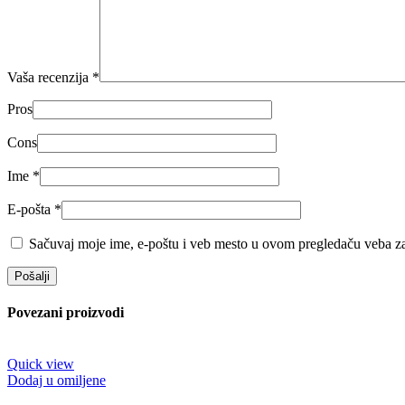
Vaša recenzija
*
Pros
Cons
Ime
*
E-pošta
*
Sačuvaj moje ime, e-poštu i veb mesto u ovom pregledaču veba za
Povezani proizvodi
Quick view
Dodaj u omiljene