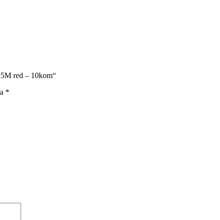
,25M red – 10kom“
na
*