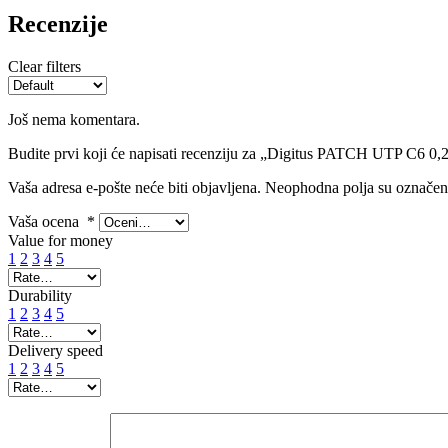
Recenzije
Clear filters
Još nema komentara.
Budite prvi koji će napisati recenziju za „Digitus PATCH UTP C6 0
Vaša adresa e-pošte neće biti objavljena.
Neophodna polja su označe
Vaša ocena
*
Value for money
1
2
3
4
5
Durability
1
2
3
4
5
Delivery speed
1
2
3
4
5