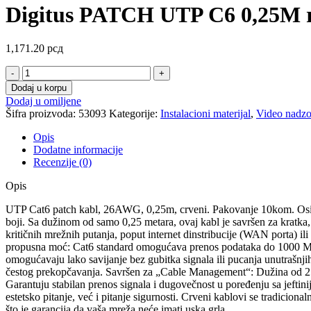
Digitus PATCH UTP C6 0,25M 
1,171.20
рсд
Digitus
PATCH
Dodaj u korpu
UTP
Dodaj u omiljene
C6
Šifra proizvoda:
53093
Kategorije:
Instalacioni materijal
,
Video nadzo
0,25M
red
Opis
-
Dodatne informacije
10kom
Recenzije (0)
količina
Opis
UTP Cat6 patch kabl, 26AWG, 0,25m, crveni. Pakovanje 10kom. Osigu
boji. Sa dužinom od samo 0,25 metara, ovaj kabl je savršen za kratka
kritičnih mrežnih putanja, poput internet dinstribucije (WAN porta) 
propusna moć: Cat6 standard omogućava prenos podataka do 1000 Mbps
omogućavaju lako savijanje bez gubitka signala ili pucanja unutrašnjih
čestog prekopčavanja. Savršen za „Cable Management“: Dužina od 25 
Garantuju stabilan prenos signala i dugovečnost u poređenju sa jef
estetsko pitanje, već i pitanje sigurnosti. Crveni kablovi se tradicio
što je garancija da vaša mreža neće imati uska grla.