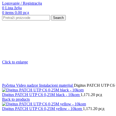
Logovanje / Registracija
0
Lista želja
0
items
0.00
рсд
Search
Click to enlarge
Početna
Video nadzor
Instalacioni materijal
Digitus PATCH UTP C6 
Digitus PATCH UTP C6 0,25M black - 10kom
1,171.20
рсд
Back to products
Digitus PATCH UTP C6 0,25M yellow - 10kom
1,171.20
рсд