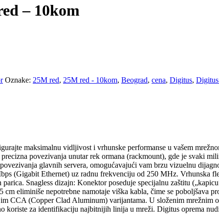
red – 10kom
r
Oznake:
25M red
,
25M red - 10kom
,
Beograd
,
cena
,
Digitus
,
Digitu
rajte maksimalnu vidljivost i vrhunske performanse u vašem mrežnom
, precizna povezivanja unutar rek ormana (rackmount), gde je svaki mil
ili povezivanja glavnih servera, omogućavajući vam brzu vizuelnu dijag
 (Gigabit Ethernet) uz radnu frekvenciju od 250 MHz. Vrhunska fleks
 parica. Snagless dizajn: Konektor poseduje specijalnu zaštitu („kapicu
cm eliminiše nepotrebne namotaje viška kabla, čime se poboljšava pr
tinijim CCA (Copper Clad Aluminum) varijantama. U složenim mrežnim o
nalno koriste za identifikaciju najbitnijih linija u mreži. Digitus opre