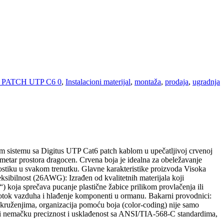
s PATCH UTP C6 0
,
Instalacioni materijal
,
montaža
,
prodaja
,
ugradnja
 sistemu sa Digitus UTP Cat6 patch kablom u upečatljivoj crvenoj
imetar prostora dragocen. Crvena boja je idealna za obeležavanje
nostiku u svakom trenutku. Glavne karakteristike proizvoda Visoka
ibilnost (26AWG): Izrađen od kvalitetnih materijala koji
“) koja sprečava pucanje plastične žabice prilikom provlačenja ili
otok vazduha i hlađenje komponenti u ormanu. Bakarni provodnici:
kruženjima, organizacija pomoću boja (color-coding) nije samo
ma nudi nemačku preciznost i usklađenost sa ANSI/TIA-568-C standardima,