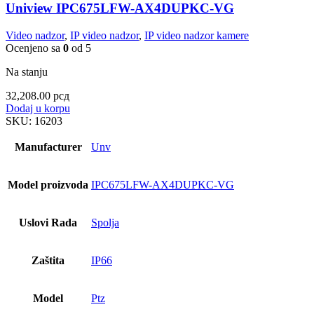
Uniview IPC675LFW-AX4DUPKC-VG
Video nadzor
,
IP video nadzor
,
IP video nadzor kamere
Ocenjeno sa
0
od 5
Na stanju
32,208.00
рсд
Dodaj u korpu
SKU:
16203
Manufacturer
Unv
Model proizvoda
IPC675LFW-AX4DUPKC-VG
Uslovi Rada
Spolja
Zaštita
IP66
Model
Ptz