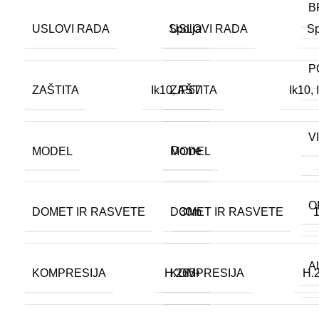
B
USLOVI RADA
USLOVI RADA
Spolja
Sp
P
ZAŠTITA
ZAŠTITA
Ik10
,
IP67
Ik10
,
V
MODEL
MODEL
Dome
O
DOMET IR RASVETE
DOMET IR RASVETE
30m
A
KOMPRESIJA
KOMPRESIJA
H.265+
H.