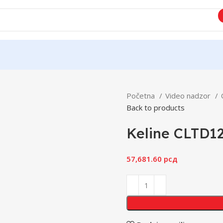
Početna
Video nadzor
Back to products
Keline CLTD
57,681.60
рсд