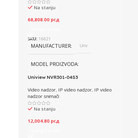
Na stanju
68,808.00
рсд
Dodaj U Korpu
SKU:
16621
MANUFACTURER
Unv
MODEL PROIZVODA
Uniview NVR301-04S3
IPC6424SR-X25-VF
Video nadzor
,
IP video nadzor
,
IP video
nadzor snimači
USLOVI RADA
Spolja
Na stanju
ZAŠTITA
Ik10
,
IP67
12,004.80
рсд
Dodaj U Korpu
MODEL
Ptz