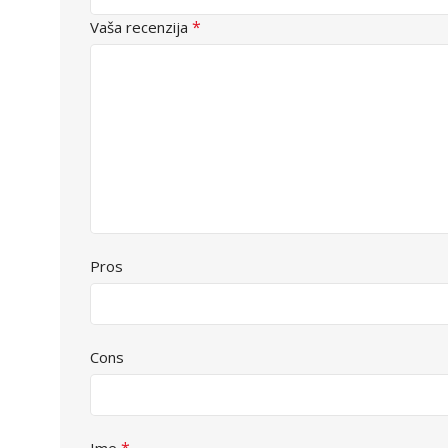
*
Vaša recenzija
Pros
Cons
*
Ime