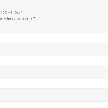
LTD12OM3-Dca“
*
 polja su označena