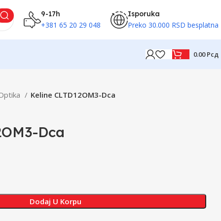
9-17h
Isporuka
+381 65 20 29 048
Preko 30.000 RSD besplatna
0.00
Рсд
Optika
Keline CLTD12OM3-Dca
12OM3-Dca
Dodaj U Korpu