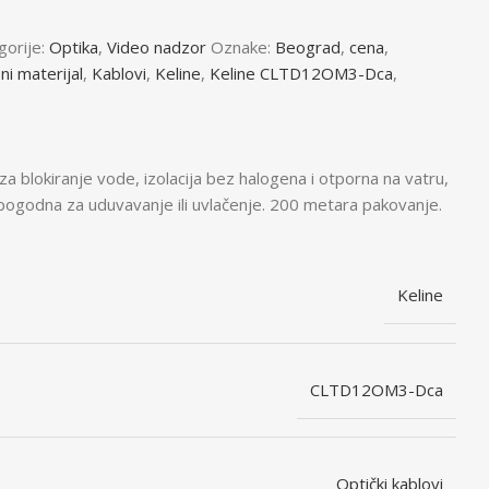
orije:
Optika
,
Video nadzor
Oznake:
Beograd
,
cena
,
ni materijal
,
Kablovi
,
Keline
,
Keline CLTD12OM3-Dca
,
a blokiranje vode, izolacija bez halogena i otporna na vatru,
, pogodna za uduvavanje ili uvlačenje. 200 metara pakovanje.
Keline
CLTD12OM3-Dca
Optički kablovi