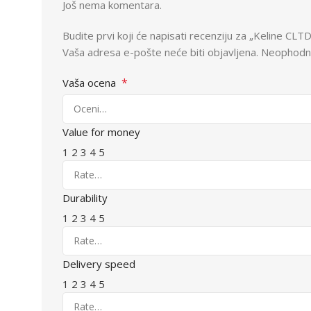
Još nema komentara.
Budite prvi koji će napisati recenziju za „Keline C
Vaša adresa e-pošte neće biti objavljena.
Neophodna
*
Vaša ocena
Value for money
1
2
3
4
5
Durability
1
2
3
4
5
Delivery speed
1
2
3
4
5