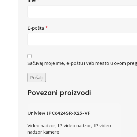
*
E-pošta
Sačuvaj moje ime, e-poštu i veb mesto u ovom preg
Povezani proizvodi
Uniview IPC6424SR-X25-VF
Video nadzor
,
IP video nadzor
,
IP video
nadzor kamere