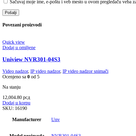
Sačuvaj moje ime, e-poštu i veb mesto u ovom pregledaču veba za
Povezani proizvodi
Quick view
Dodaj u omiljene
Uniview NVR301-04S3
Video nadzor
,
IP video nadzor
,
IP video nadzor snimači
Ocenjeno sa
0
od 5
Na stanju
12,004.80
рсд
Dodaj u korpu
SKU:
16190
Manufacturer
Unv
Model proizvoda
NVR301-04S3