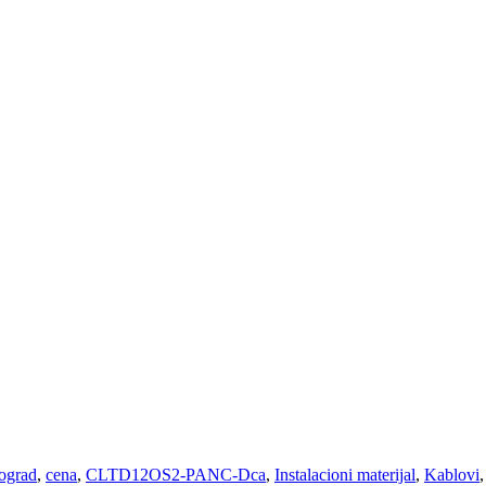
ograd
,
cena
,
CLTD12OS2-PANC-Dca
,
Instalacioni materijal
,
Kablovi
,