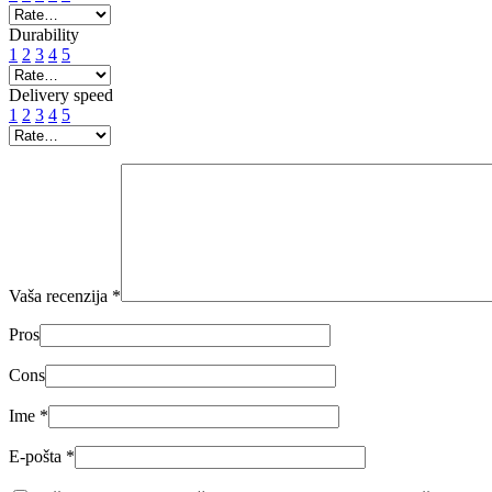
Durability
1
2
3
4
5
Delivery speed
1
2
3
4
5
Vaša recenzija
*
Pros
Cons
Ime
*
E-pošta
*