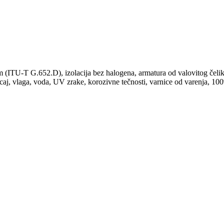
(ITU-T G.652.D), izolacija bez halogena, armatura od valovitog čelika
icaj, vlaga, voda, UV zrake, korozivne tečnosti, varnice od varenja, 10