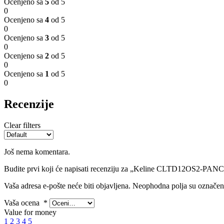
Ocenjeno sa
5
od 5
0
Ocenjeno sa
4
od 5
0
Ocenjeno sa
3
od 5
0
Ocenjeno sa
2
od 5
0
Ocenjeno sa
1
od 5
0
Recenzije
Clear filters
Još nema komentara.
Budite prvi koji će napisati recenziju za „Keline CLTD12OS2-PAN
Vaša adresa e-pošte neće biti objavljena.
Neophodna polja su označe
Vaša ocena
*
Value for money
1
2
3
4
5