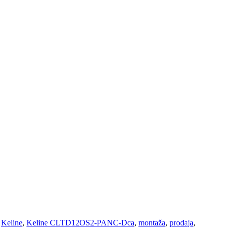
Keline
,
Keline CLTD12OS2-PANC-Dca
,
montaža
,
prodaja
,