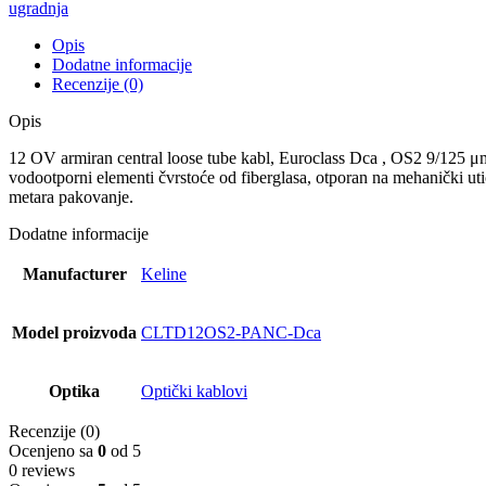
količina
ugradnja
Opis
Dodatne informacije
Recenzije (0)
Opis
12 ОV armiran central loose tube kabl, Euroclass Dca , OS2 9/125 μm 
vodootporni elementi čvrstoće od fiberglasa, otporan na mehanički ut
metara pakovanje.
Dodatne informacije
Manufacturer
Keline
Model proizvoda
CLTD12OS2-PANC-Dca
Optika
Optički kablovi
Recenzije (0)
Ocenjeno sa
0
od 5
0 reviews