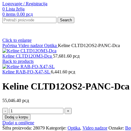
Logovanje / Registracija
0
Lista želja
0
items
0.00
рсд
Search
Click to enlarge
Početna
Video nadzor
Optika
Keline CLTD12OS2-PANC-Dca
Keline CLTD12OM3-Dca
57,681.60
рсд
Back to products
Keline RAB-FO-X47-SL
6,441.60
рсд
Keline CLTD12OS2-PANC-Dca
55,046.40
рсд
Keline
CLTD12OS2-
Dodaj u korpu
PANC-
Dodaj u omiljene
Dca
Šifra proizvoda:
28079
Kategorije:
Optika
,
Video nadzor
Oznake:
Be