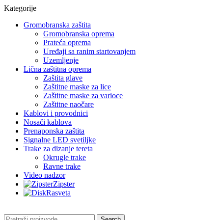
Kategorije
Gromobranska zaštita
Gromobranska oprema
Prateća oprema
Uređaji sa ranim startovanjem
Uzemljenje
Lična zaštitna oprema
Zaštita glave
Zaštitne maske za lice
Zaštitne maske za varioce
Zaštitne naočare
Kablovi i provodnici
Nosači kablova
Prenaponska zaštita
Signalne LED svetiljke
Trake za dizanje tereta
Okrugle trake
Ravne trake
Video nadzor
Zipster
Rasveta
Search