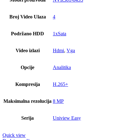
Broj Video Ulaza
4
Podržano HDD
1xSata
Video izlazi
Hdmi
,
Vga
Opcije
Analitika
Kompresija
H.265+
Maksimalna rezolucija
8 MP
Serija
Uniview Easy
Quick view