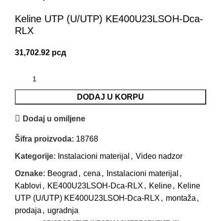
Keline UTP (U/UTP) KE400U23LSOH-Dca-
RLX
31,702.92
рсд
DODAJ U KORPU
Dodaj u omiljene
Šifra proizvoda:
18768
Kategorije:
Instalacioni materijal
,
Video nadzor
Oznake:
Beograd
,
cena
,
Instalacioni materijal
,
Kablovi
,
KE400U23LSOH-Dca-RLX
,
Keline
,
Keline
UTP (U/UTP) KE400U23LSOH-Dca-RLX
,
montaža
,
prodaja
,
ugradnja