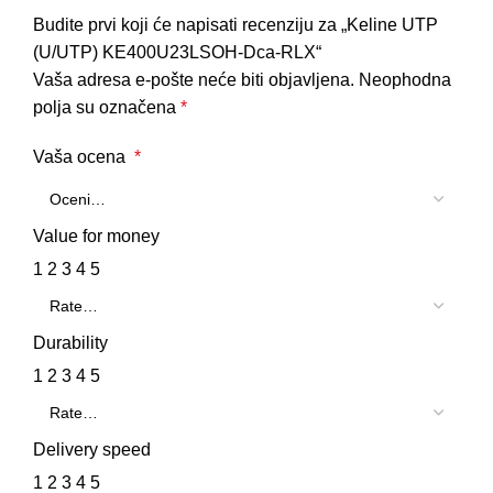
Budite prvi koji će napisati recenziju za „Keline UTP
(U/UTP) KE400U23LSOH-Dca-RLX“
Vaša adresa e-pošte neće biti objavljena.
Neophodna
polja su označena
*
Vaša ocena
*
Value for money
1
2
3
4
5
Durability
1
2
3
4
5
Delivery speed
1
2
3
4
5