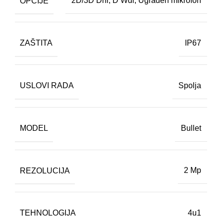
OPCIJE
2D/3D Dnr
,
D Wdr
,
Ugrađen mikrofon
ZAŠTITA
IP67
USLOVI RADA
Spolja
MODEL
Bullet
REZOLUCIJA
2 Mp
TEHNOLOGIJA
4u1