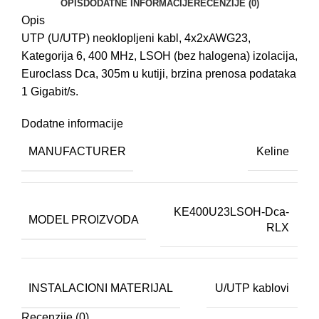
OPIS
DODATNE INFORMACIJE
RECENZIJE (0)
Opis
UTP (U/UTP) neoklopljeni kabl, 4x2xAWG23,
Kategorija 6, 400 MHz, LSOH (bez halogena) izolacija,
Euroclass Dca, 305m u kutiji, brzina prenosa podataka
1 Gigabit/s.
Dodatne informacije
MANUFACTURER
Keline
KE400U23LSOH-Dca-
MODEL PROIZVODA
RLX
INSTALACIONI MATERIJAL
U/UTP kablovi
Recenzije (0)