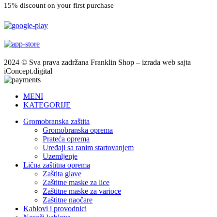
15% discount on your first purchase
2024 © Sva prava zadržana Franklin Shop – izrada web sajta
iConcept.digital
MENI
KATEGORIJE
Gromobranska zaštita
Gromobranska oprema
Prateća oprema
Uređaji sa ranim startovanjem
Uzemljenje
Lična zaštitna oprema
Zaštita glave
Zaštitne maske za lice
Zaštitne maske za varioce
Zaštitne naočare
Kablovi i provodnici