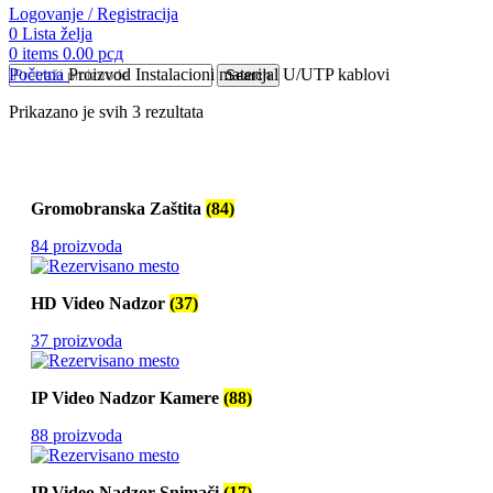
Logovanje / Registracija
0
Lista želja
0
items
0.00
рсд
Početna
Proizvod Instalacioni materijal
U/UTP kablovi
Search
Prikazano je svih 3 rezultata
Gromobranska Zaštita
(84)
84 proizvoda
HD Video Nadzor
(37)
37 proizvoda
IP Video Nadzor Kamere
(88)
88 proizvoda
IP Video Nadzor Snimači
(17)