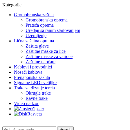
Kategorije
Gromobranska zaštita
Gromobranska oprema
Prateća oprema
Uređaji sa ranim startovanjem
Uzemljenje
Lična zaštitna oprema
Zaštita glave
Zaštitne maske za lice
Zaštitne maske za varioce
Zaštitne naočare
Kablovi i provodnici
Nosači kablova
Prenaponska zaštita
Signalne LED svetiljke
Trake za dizanje tereta
Okrugle trake
Ravne trake
Video nadzor
Zipster
Rasveta
Search