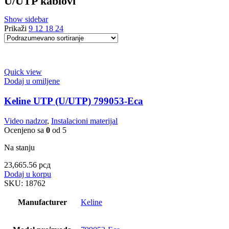
U/UTP kablovi
Show sidebar
Prikaži
9
12
18
24
Quick view
Dodaj u omiljene
Keline UTP (U/UTP) 799053-Eca
Video nadzor
,
Instalacioni materijal
Ocenjeno sa
0
od 5
Na stanju
23,665.56
рсд
Dodaj u korpu
SKU:
18762
Manufacturer
Keline