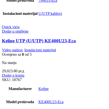
Model proizvoda
799053-Eca
Instalacioni materijal
U/UTP kablovi
Quick view
Dodaj u omiljene
Keline UTP (U/UTP) KE400U23-Eca
Video nadzor
,
Instalacioni materijal
Ocenjeno sa
0
od 5
Na stanju
29,023.80
рсд
Dodaj u korpu
SKU:
18767
Manufacturer
Keline
Model proizvoda
KE400U23-Eca