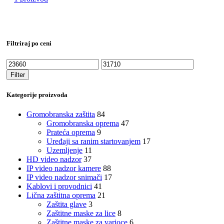
Filtriraj po ceni
Minimalna
Maksimalna
cena
cena
Filter
Kategorije proizvoda
Gromobranska zaštita
84
Gromobranska oprema
47
Prateća oprema
9
Uređaji sa ranim startovanjem
17
Uzemljenje
11
HD video nadzor
37
IP video nadzor kamere
88
IP video nadzor snimači
17
Kablovi i provodnici
41
Lična zaštitna oprema
21
Zaštita glave
3
Zaštitne maske za lice
8
Zaštitne maske za varioce
6