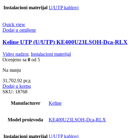
Instalacioni materijal
U/UTP kablovi
Quick view
Dodaj u omiljene
Keline UTP (U/UTP) KE400U23LSOH-Dca-RLX
Video nadzor
,
Instalacioni materijal
Ocenjeno sa
0
od 5
Na stanju
31,702.92
рсд
Dodaj u korpu
SKU:
18768
Manufacturer
Keline
Model proizvoda
KE400U23LSOH-Dca-RLX
Instalacioni materijal
U/UTP kablovi