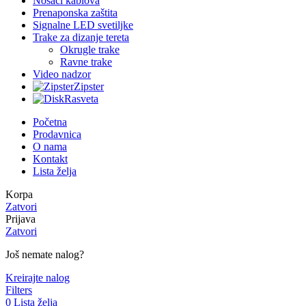
Nosači kablova
Prenaponska zaštita
Signalne LED svetiljke
Trake za dizanje tereta
Okrugle trake
Ravne trake
Video nadzor
Zipster
Rasveta
Početna
Prodavnica
O nama
Kontakt
Lista želja
Korpa
Zatvori
Prijava
Zatvori
Još nemate nalog?
Kreirajte nalog
Filters
0
Lista želja