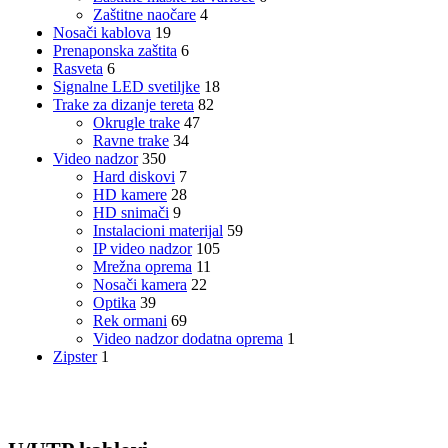
Zaštitne naočare
4
Nosači kablova
19
Prenaponska zaštita
6
Rasveta
6
Signalne LED svetiljke
18
Trake za dizanje tereta
82
Okrugle trake
47
Ravne trake
34
Video nadzor
350
Hard diskovi
7
HD kamere
28
HD snimači
9
Instalacioni materijal
59
IP video nadzor
105
Mrežna oprema
11
Nosači kamera
22
Optika
39
Rek ormani
69
Video nadzor dodatna oprema
1
Zipster
1