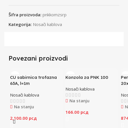
Šifra proizvoda:
pnkkomzsrp
Kategorija:
Nosači kablova
Povezani proizvodi
CU sabirnica trofazna
Konzola za PNK 100
Per
63A, l=1m
20
Nosači kablova
Nosači kablova
Nos
Na stanju
Na stanju
N
166.00
рсд
2,100.00
рсд
87