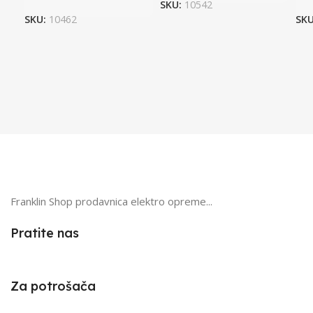
SKU:
10542
SKU:
10462
SK
Franklin Shop prodavnica elektro opreme...
Pratite nas
Za potrošača