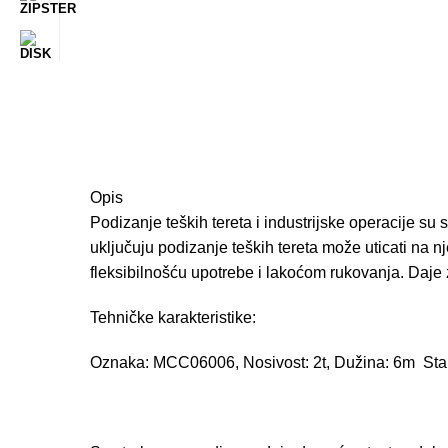
Opis
Podizanje teških tereta i industrijske operacije s
uključuju podizanje teških tereta može uticati na 
fleksibilnošću upotrebe i lakoćom rukovanja. Da
Tehničke karakteristike:
Oznaka: MCC06006, Nosivost: 2t, Dužina: 6m Stand