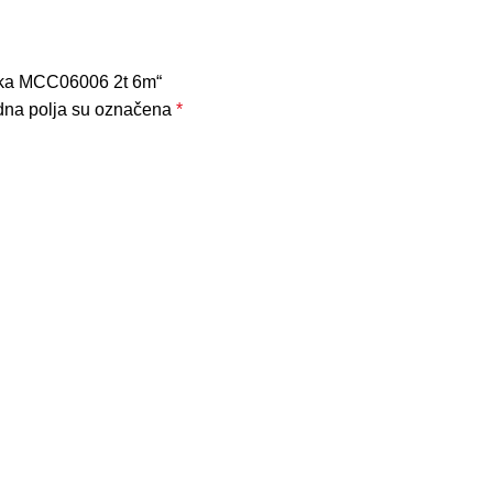
traka MCC06006 2t 6m“
na polja su označena
*