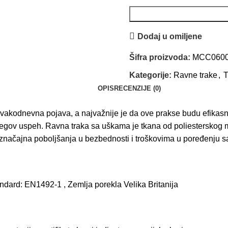
Dodaj u omiljene
Šifra proizvoda:
MCC060
Kategorije:
Ravne trake
,
T
OPIS
RECENZIJE (0)
u svakodnevna pojava, a najvažnije je da ove prakse budu efikas
njegov uspeh. Ravna traka sa uškama je tkana od poliesterskog ma
je značajna poboljšanja u bezbednosti i troškovima u poređenju
ard: EN1492-1 , Zemlja porekla Velika Britanija