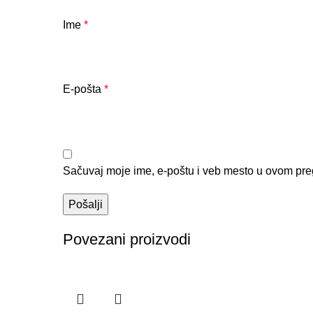
Ime
*
E-pošta
*
Sačuvaj moje ime, e-poštu i veb mesto u ovom pre
Povezani proizvodi