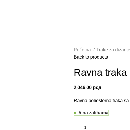
Početna
Trake za dizanje
Back to products
Ravna traka
2,046.00
рсд
Ravna poliesterna traka s
5 na zalihama