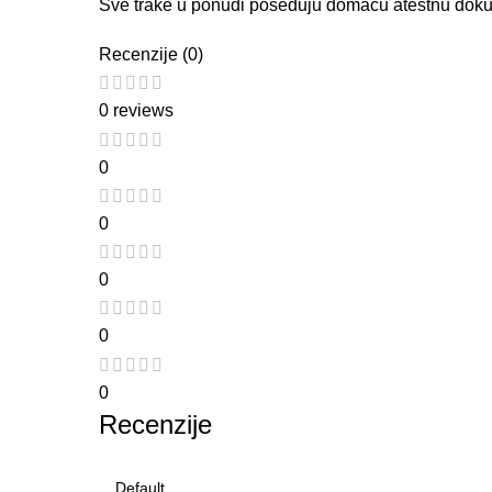
Sve trake u ponudi poseduju domaću atestnu dokumen
Recenzije (0)
0 reviews
0
0
0
0
0
Recenzije