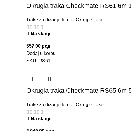
Okrugla traka Checkmate RS61 6m 1
Trake za dizanje tereta
,
Okrugle trake
Na stanju
557.00
рсд
Dodaj u korpu
SKU:
RS61
Okrugla traka Checkmate RS65 6m 5
Trake za dizanje tereta
,
Okrugle trake
Na stanju
2,049.00
рсд