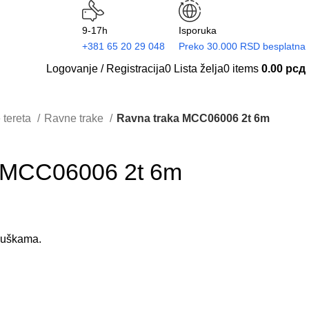
9-17h
Isporuka
+381 65 20 29 048
Preko 30.000 RSD besplatna
Logovanje / Registracija
0
Lista želja
0
items
0.00
рсд
 tereta
Ravne trake
Ravna traka MCC06006 2t 6m
 MCC06006 2t 6m
a uškama.