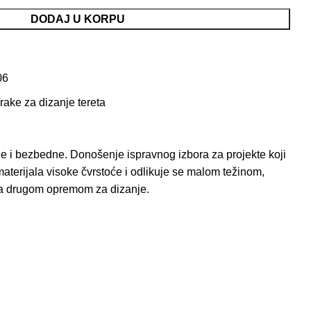
DODAJ U KORPU
06
rake za dizanje tereta
ne i bezbedne. Donošenje ispravnog izbora za projekte koji
terijala visoke čvrstoće i odlikuje se malom težinom,
 sa drugom opremom za dizanje.