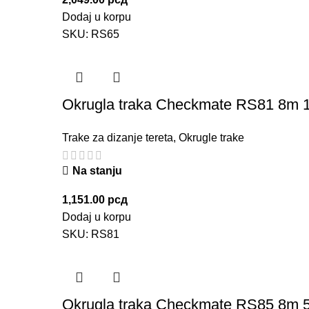
Dodaj u korpu
SKU:
RS65
Okrugla traka Checkmate RS81 8m 1
Trake za dizanje tereta
,
Okrugle trake
Na stanju
1,151.00
рсд
Dodaj u korpu
SKU:
RS81
Okrugla traka Checkmate RS85 8m 5