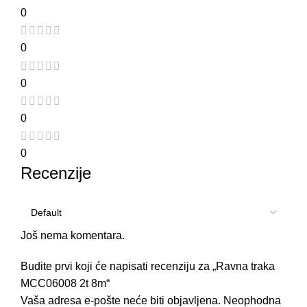
0
0
0
0
0
Recenzije
Još nema komentara.
Budite prvi koji će napisati recenziju za „Ravna traka
MCC06008 2t 8m“
Vaša adresa e-pošte neće biti objavljena.
Neophodna