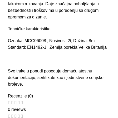
lakoćom rukovanja. Daje značajna poboljšanja u
bezbednosti i troškovima u poređenju sa drugom
opremom za dizanje.
Tehničke karakteristike:
Oznaka: MCC06008 , Nosivost: 2t, Dužina: 8m
Standard: EN1492-1 , Zemlja porekla Velika Britanija
Sve trake u ponudi poseduju domaću atestnu
dokumentaciju, sertifikate kao i jedinstvene serijske
brojeve.
Recenzije (0)
0 reviews