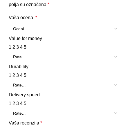
polja su označena
*
Vaša ocena
*
Value for money
1
2
3
4
5
Durability
1
2
3
4
5
Delivery speed
1
2
3
4
5
Vaša recenzija
*