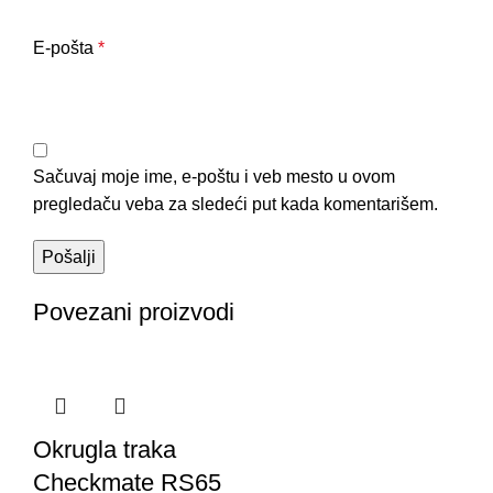
E-pošta
*
Sačuvaj moje ime, e-poštu i veb mesto u ovom
pregledaču veba za sledeći put kada komentarišem.
Povezani proizvodi
Okrugla traka
Checkmate RS65