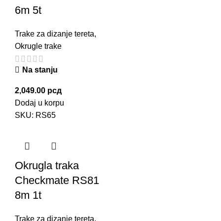
6m 5t
Trake za dizanje tereta
,
Okrugle trake
Na stanju
2,049.00
рсд
Dodaj u korpu
SKU:
RS65
Okrugla traka
Checkmate RS81
8m 1t
Trake za dizanje tereta
,