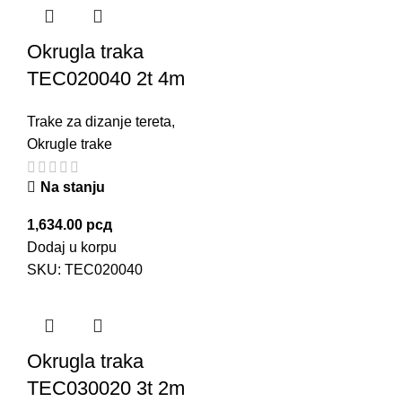
Okrugla traka
TEC020040 2t 4m
Trake za dizanje tereta
,
Okrugle trake
Na stanju
1,634.00
рсд
Dodaj u korpu
SKU:
TEC020040
Okrugla traka
TEC030020 3t 2m