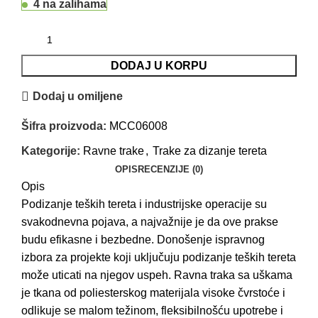
4 na zalihama
DODAJ U KORPU
Dodaj u omiljene
Šifra proizvoda:
MCC06008
Kategorije:
Ravne trake
,
Trake za dizanje tereta
OPIS
RECENZIJE (0)
Opis
Podizanje teških tereta i industrijske operacije su
svakodnevna pojava, a najvažnije je da ove prakse
budu efikasne i bezbedne. Donošenje ispravnog
izbora za projekte koji uključuju podizanje teških tereta
može uticati na njegov uspeh. Ravna traka sa uškama
je tkana od poliesterskog materijala visoke čvrstoće i
odlikuje se malom težinom, fleksibilnošću upotrebe i