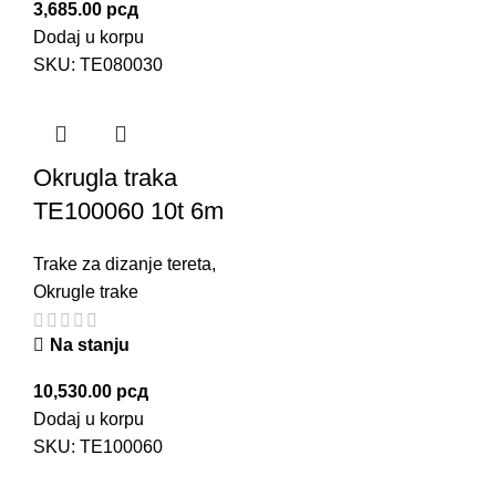
3,685.00
рсд
Dodaj u korpu
SKU:
TE080030
Okrugla traka
TE100060 10t 6m
Trake za dizanje tereta
,
Okrugle trake
Na stanju
10,530.00
рсд
Dodaj u korpu
SKU:
TE100060