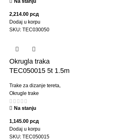
Na stanju
2,214.00
рсд
Dodaj u korpu
SKU:
TEC030050
Okrugla traka
TEC050015 5t 1.5m
Trake za dizanje tereta
,
Okrugle trake
Na stanju
1,145.00
рсд
Dodaj u korpu
SKU:
TEC050015