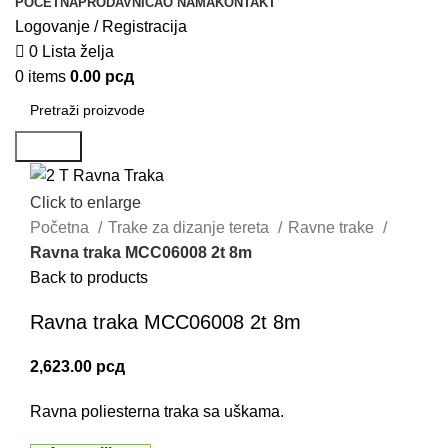
POČETNA
PRODAVNICA
O NAMA
KONTAKT
Logovanje / Registracija
0
Lista želja
0
items
0.00
рсд
Search
Click to enlarge
Početna
Trake za dizanje tereta
Ravne trake
Ravna traka MCC06008 2t 8m
Back to products
Ravna traka MCC06008 2t 8m
2,623.00
рсд
Ravna poliesterna traka sa uškama.