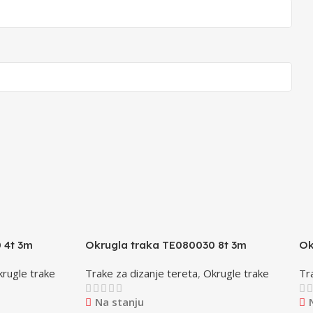
 4t 3m
Okrugla traka TE080030 8t 3m
Ok
rugle trake
Trake za dizanje tereta
,
Okrugle trake
Tr
Na stanju