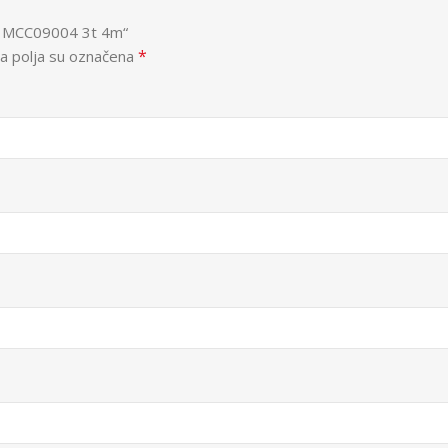
aka MCC09004 3t 4m“
*
 polja su označena