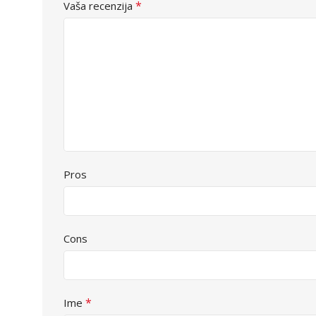
*
Vaša recenzija
Pros
Cons
*
Ime