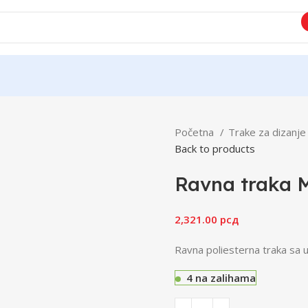
Početna
Trake za dizanje
Back to products
Ravna traka 
2,321.00
рсд
Ravna poliesterna traka sa 
4 na zalihama