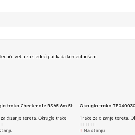
ledaču veba za sledeći put kada komentarišem.
la traka Checkmate RS65 6m 5t
Okrugla traka TE040030
za dizanje tereta
,
Okrugle trake
Trake za dizanje tereta
,
Ok
stanju
Na stanju