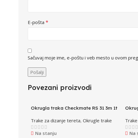
*
E-pošta
Sačuvaj moje ime, e-poštu i veb mesto u ovom preg
Povezani proizvodi
Okrugla traka Checkmate RS 31 3m 1t
Okrug
Trake za dizanje tereta
,
Okrugle trake
Trake 
Na stanju
Na 