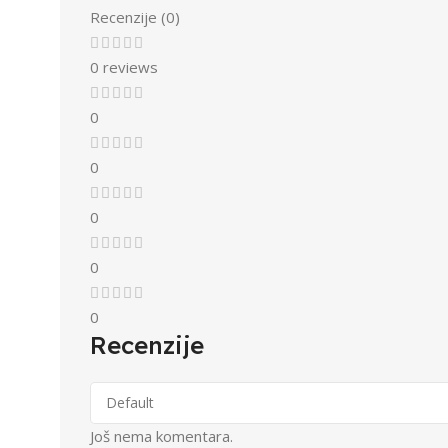
Recenzije (0)
0 reviews
0
0
0
0
0
Recenzije
Još nema komentara.