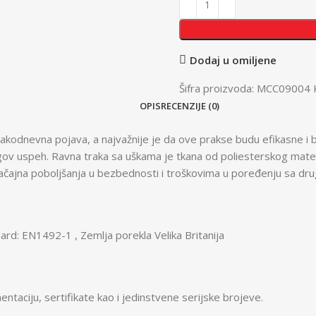
Dodaj u omiljene
Šifra proizvoda:
MCC09004
OPIS
RECENZIJE (0)
 svakodnevna pojava, a najvažnije je da ove prakse budu efikasne 
egov uspeh. Ravna traka sa uškama je tkana od poliesterskog materi
 značajna poboljšanja u bezbednosti i troškovima u poređenju sa 
rd: EN1492-1 , Zemlja porekla Velika Britanija
aciju, sertifikate kao i jedinstvene serijske brojeve.