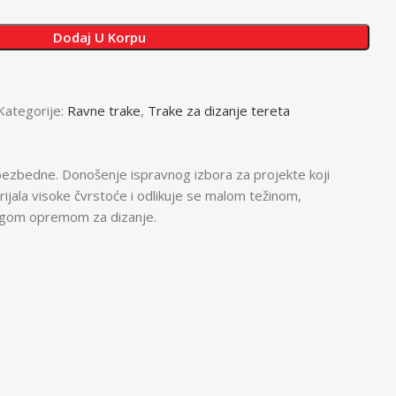
Dodaj U Korpu
Kategorije:
Ravne trake
,
Trake za dizanje tereta
i bezbedne. Donošenje ispravnog izbora za projekte koji
jala visoke čvrstoće i odlikuje se malom težinom,
drugom opremom za dizanje.