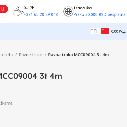
9-17h
Isporuka
+381 65 20 29 048
Preko 30.000 RSD besplatna
0.00
Рсд
 tereta
Ravne trake
Ravna traka MCC09004 3t 4m
MCC09004 3t 4m
uškama.