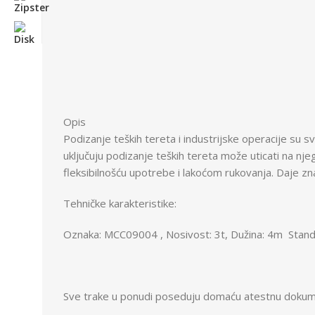
Opis
Podizanje teških tereta i industrijske operacije su
uključuju podizanje teških tereta može uticati na nj
fleksibilnošću upotrebe i lakoćom rukovanja. Daje
Tehničke karakteristike:
Oznaka: MCC09004 , Nosivost: 3t, Dužina: 4m Standa
Sve trake u ponudi poseduju domaću atestnu dokument