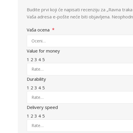
Budite prvi koji će napisati recenziju za „Ravna tr
Vaša adresa e-pošte neće biti objavljena.
Neophodna
*
Vaša ocena
Value for money
1
2
3
4
5
Durability
1
2
3
4
5
Delivery speed
1
2
3
4
5